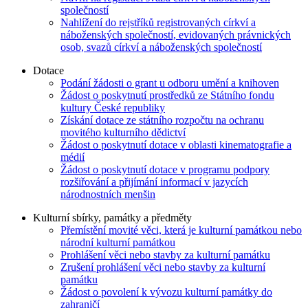
společností
Nahlížení do rejstříků registrovaných církví a
náboženských společností, evidovaných právnických
osob, svazů církví a náboženských společností
Dotace
Podání žádosti o grant u odboru umění a knihoven
Žádost o poskytnutí prostředků ze Státního fondu
kultury České republiky
Získání dotace ze státního rozpočtu na ochranu
movitého kulturního dědictví
Žádost o poskytnutí dotace v oblasti kinematografie a
médií
Žádost o poskytnutí dotace v programu podpory
rozšiřování a přijímání informací v jazycích
národnostních menšin
Kulturní sbírky, památky a předměty
Přemístění movité věci, která je kulturní památkou nebo
národní kulturní památkou
Prohlášení věci nebo stavby za kulturní památku
Zrušení prohlášení věci nebo stavby za kulturní
památku
Žádost o povolení k vývozu kulturní památky do
zahraničí