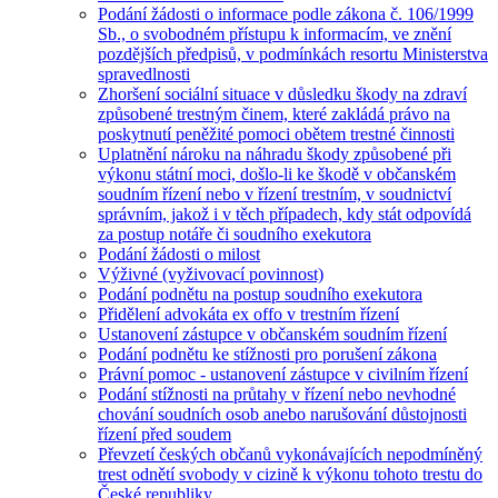
Podání žádosti o informace podle zákona č. 106/1999
Sb., o svobodném přístupu k informacím, ve znění
pozdějších předpisů, v podmínkách resortu Ministerstva
spravedlnosti
Zhoršení sociální situace v důsledku škody na zdraví
způsobené trestným činem, které zakládá právo na
poskytnutí peněžité pomoci obětem trestné činnosti
Uplatnění nároku na náhradu škody způsobené při
výkonu státní moci, došlo-li ke škodě v občanském
soudním řízení nebo v řízení trestním, v soudnictví
správním, jakož i v těch případech, kdy stát odpovídá
za postup notáře či soudního exekutora
Podání žádosti o milost
Výživné (vyživovací povinnost)
Podání podnětu na postup soudního exekutora
Přidělení advokáta ex offo v trestním řízení
Ustanovení zástupce v občanském soudním řízení
Podání podnětu ke stížnosti pro porušení zákona
Právní pomoc - ustanovení zástupce v civilním řízení
Podání stížnosti na průtahy v řízení nebo nevhodné
chování soudních osob anebo narušování důstojnosti
řízení před soudem
Převzetí českých občanů vykonávajících nepodmíněný
trest odnětí svobody v cizině k výkonu tohoto trestu do
České republiky