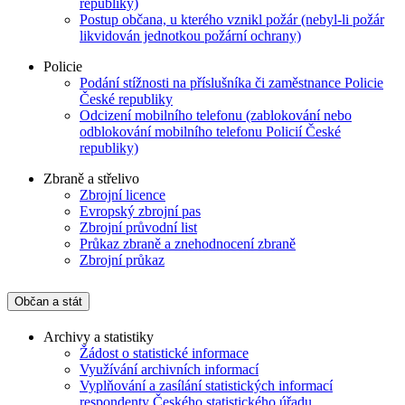
republiky)
Postup občana, u kterého vznikl požár (nebyl-li požár
likvidován jednotkou požární ochrany)
Policie
Podání stížnosti na příslušníka či zaměstnance Policie
České republiky
Odcizení mobilního telefonu (zablokování nebo
odblokování mobilního telefonu Policií České
republiky)
Zbraně a střelivo
Zbrojní licence
Evropský zbrojní pas
Zbrojní průvodní list
Průkaz zbraně a znehodnocení zbraně
Zbrojní průkaz
Občan a stát
Archivy a statistiky
Žádost o statistické informace
Využívání archivních informací
Vyplňování a zasílání statistických informací
respondenty Českého statistického úřadu