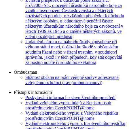
Zvláštní příspěvek k důchodu podle zákona č.
357/2005 Sb., o ocenění účastníků národního boje za
vznik a osvobození Československa a některých
pozůstalých po nich, o zvláštním příspěvku k důchodu
některým osobám, o jednorázové peněžní částce
některým účastníkům národního boje za osvobození v
letech 1939 až 1945 a o změně některých zákonů, ve
znění pozdějších předpisů
Uplatnění nároku na náhradu škody způsobené při
výkonu státní moci, došlo-li ke škodě v občanském
soudním řízení nebo v řízení trestním, v soudnictví
správním, jakož i v těch případech, kdy stát odpovídá
za postup notáře či soudního exekutora
Ombudsman
Stížnost občana na práci veřejné správy adresovaná
veřejnému ochránci práv (ombudsmanovi)
Přístup k informacím
Poskytování informací o stavu životního prostředí
Vydání veřejného výpisu údajů z Registru osob
prostřednictvím CzechPOINT@home
Vydání elektronického výpisu z Veřejného rejstříku
prostřednictvím CzechPOINT@home
Vydání elektronického výpisu z Insolvenčního rejstříku
prostřednictvím CzechPOINT@home