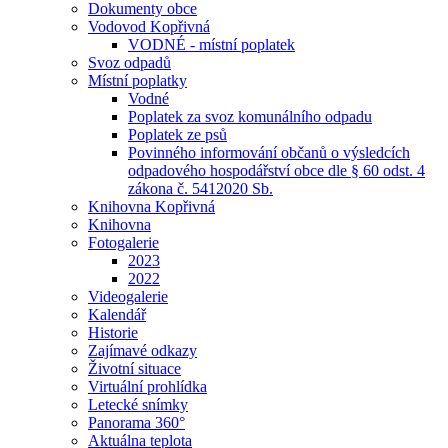
Dokumenty obce
Vodovod Kopřivná
VODNÉ - místní poplatek
Svoz odpadů
Místní poplatky
Vodné
Poplatek za svoz komunálního odpadu
Poplatek ze psů
Povinného informování občanů o výsledcích
odpadového hospodářství obce dle § 60 odst. 4
zákona č. 5412020 Sb.
Knihovna Kopřivná
Knihovna
Fotogalerie
2023
2022
Videogalerie
Kalendář
Historie
Zajímavé odkazy
Životní situace
Virtuální prohlídka
Letecké snímky
Panorama 360°
Aktuálna teplota