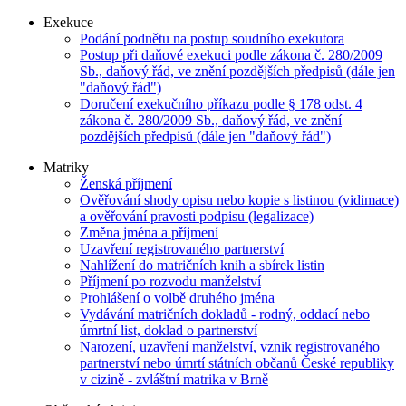
Exekuce
Podání podnětu na postup soudního exekutora
Postup při daňové exekuci podle zákona č. 280/2009
Sb., daňový řád, ve znění pozdějších předpisů (dále jen
"daňový řád")
Doručení exekučního příkazu podle § 178 odst. 4
zákona č. 280/2009 Sb., daňový řád, ve znění
pozdějších předpisů (dále jen "daňový řád")
Matriky
Ženská příjmení
Ověřování shody opisu nebo kopie s listinou (vidimace)
a ověřování pravosti podpisu (legalizace)
Změna jména a příjmení
Uzavření registrovaného partnerství
Nahlížení do matričních knih a sbírek listin
Příjmení po rozvodu manželství
Prohlášení o volbě druhého jména
Vydávání matričních dokladů - rodný, oddací nebo
úmrtní list, doklad o partnerství
Narození, uzavření manželství, vznik registrovaného
partnerství nebo úmrtí státních občanů České republiky
v cizině - zvláštní matrika v Brně