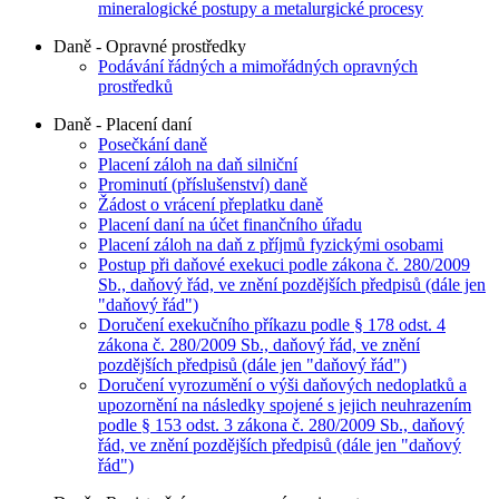
mineralogické postupy a metalurgické procesy
Daně - Opravné prostředky
Podávání řádných a mimořádných opravných
prostředků
Daně - Placení daní
Posečkání daně
Placení záloh na daň silniční
Prominutí (příslušenství) daně
Žádost o vrácení přeplatku daně
Placení daní na účet finančního úřadu
Placení záloh na daň z příjmů fyzickými osobami
Postup při daňové exekuci podle zákona č. 280/2009
Sb., daňový řád, ve znění pozdějších předpisů (dále jen
"daňový řád")
Doručení exekučního příkazu podle § 178 odst. 4
zákona č. 280/2009 Sb., daňový řád, ve znění
pozdějších předpisů (dále jen "daňový řád")
Doručení vyrozumění o výši daňových nedoplatků a
upozornění na následky spojené s jejich neuhrazením
podle § 153 odst. 3 zákona č. 280/2009 Sb., daňový
řád, ve znění pozdějších předpisů (dále jen "daňový
řád")