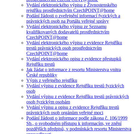
Vydání elektronického výpisu z Živnostenského
rejstříku prostřednictvím CzechPOINT@home
Podání žádosti o zveřejnění informací fyzických a
právnických osob na Portálu veřejné správy
Vydání elektronického výpisu ze Seznamu
kvalifikovaných dodavatelů prostřednictvím
CzechPOINT@home
Vydání elektronického výpisu z evidence Rejstříku
trestů právnických osob prostřednictvím
CzechPOINT@home
Vydání elektronického opisu z evidence přestupků
Rejstříku trestů
Jak žádat o informace z resortu Ministerstva vnitra
České republiky
Výpis z veřejného rejstříku
Vydání výpisu z evidence Rejstříku trestů fyzických
osob
Vydání výpisu z evidence Rejstříku trestů právnických
osob fyzickým osobám
Vydání výpisu a opisu z evidence Rejstříku trestů
právnických osob orgánům veřejné moci
Podání žádosti o informace podle zákona č. 106/1999
Sb., o svobodném přístupu k informacím, ve znění
pozdějších předpisů, v podmínkách resortu Ministerstva