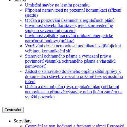
Umístění stavby na lesním pozemku
Připojení nemovitosti na pozemní komunikaci (zřízení
sjezdu)
Občan a pořizování územních a regulačních plánů
Povinnost stavebníků staveb, jejichž provedení je
spojeno se zemními pracemi
Povinnost zajistit zpracování průkazu energetické
náročnosti budovy (průkaz)
Využívání cizích nemovitostí podnikateli zajišťujícími
veřejnou komunikační síť
Stanovení ochranného pásma a vymezení práv a
povinností vlastníka ochranného pásma a vlastníků
nemovitostí
Žádost o stanovisko dotčeného orgánu státní správy k
dokumentaci staveb v rozsahu požárně bezpečnostního
řešení
Občan a územní plán (resp. regulační plán) při koupi
nemovitosti a přípravě výstavby nebo jiném záměru na
využití pozemku
Cestování
Se zvířaty
Cestování se psy, kočkami a fretkami v rámci Evropské