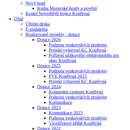
Nový hrad
Kniha Moravské hrady a pověsti
Kostel Nejsvětější trojice Kopřivná
Úřad
Úřední deska
E-podatelna
Realizované projekty - dotace
Dotace 2026
Podpora venkovských prodejen
Projekt vybavení KC Kopřivná
Pořízení užitkového elektromobilu pro
obec Kopřivná
Dotace 2025
Podpora venkovských prodejen
FVE Kopřivná 2025
Projekt vybavení KC Kopřivná
Dotace 2024
Komunitní centrum Kopřivná
Podpora venkovských prodejen
Komunikace
Dotace 2023
Komunikace 2023
Podpora venkovských prodejen
Víceúčelové hřiště Kopřivná
Dotace 2022