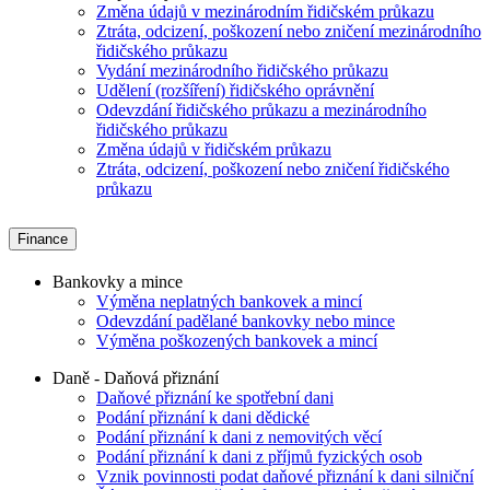
Změna údajů v mezinárodním řidičském průkazu
Ztráta, odcizení, poškození nebo zničení mezinárodního
řidičského průkazu
Vydání mezinárodního řidičského průkazu
Udělení (rozšíření) řidičského oprávnění
Odevzdání řidičského průkazu a mezinárodního
řidičského průkazu
Změna údajů v řidičském průkazu
Ztráta, odcizení, poškození nebo zničení řidičského
průkazu
Finance
Bankovky a mince
Výměna neplatných bankovek a mincí
Odevzdání padělané bankovky nebo mince
Výměna poškozených bankovek a mincí
Daně - Daňová přiznání
Daňové přiznání ke spotřební dani
Podání přiznání k dani dědické
Podání přiznání k dani z nemovitých věcí
Podání přiznání k dani z příjmů fyzických osob
Vznik povinnosti podat daňové přiznání k dani silniční