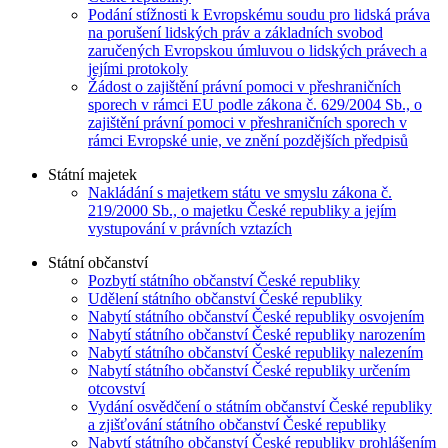
Podání stížnosti k Evropskému soudu pro lidská práva
na porušení lidských práv a základních svobod
zaručených Evropskou úmluvou o lidských právech a
jejími protokoly
Žádost o zajištění právní pomoci v přeshraničních
sporech v rámci EU podle zákona č. 629/2004 Sb., o
zajištění právní pomoci v přeshraničních sporech v
rámci Evropské unie, ve znění pozdějších předpisů
Státní majetek
Nakládání s majetkem státu ve smyslu zákona č.
219/2000 Sb., o majetku České republiky a jejím
vystupování v právních vztazích
Státní občanství
Pozbytí státního občanství České republiky
Udělení státního občanství České republiky
Nabytí státního občanství České republiky osvojením
Nabytí státního občanství České republiky narozením
Nabytí státního občanství České republiky nalezením
Nabytí státního občanství České republiky určením
otcovství
Vydání osvědčení o státním občanství České republiky
a zjišťování státního občanství České republiky
Nabytí státního občanství České republiky prohlášením