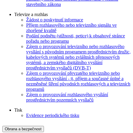
stavebního zákona
Televize a rozhlas
Žádost o poskytnutí informace
Příjem rozhlasového nebo televizního signálu ve
zhoršené kvalitě
Podání podnětu (stížnosti, petice) k obsahové stránce
pořadu nebo programu
Zájem o provozování televizního nebo rozhlasového
vysílání s původním programem prostřednictvím družic,
kabelových systémů nebo zvláštních přenosových
systémů, a zemského digitálního vysílání
prostřednictvím vysílačů (DVB-T)
Zájem o provozování převzatého televizního nebo
rozhlasového vysílání - tj. příjem a současné úplné a
nezměněné šíření původních rozhlasových a televizních
programů
Zájem o provozování rozhlasového vysílání
prostřednictvím pozemních vysílačů
Tisk
Evidence periodického tisku
Obrana a bezpečnost