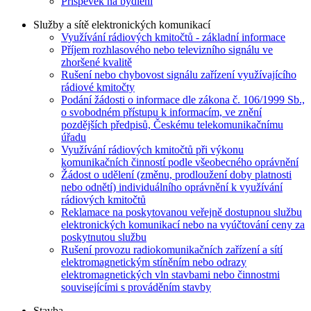
Příspěvek na bydlení
Služby a sítě elektronických komunikací
Využívání rádiových kmitočtů - základní informace
Příjem rozhlasového nebo televizního signálu ve
zhoršené kvalitě
Rušení nebo chybovost signálu zařízení využívajícího
rádiové kmitočty
Podání žádosti o informace dle zákona č. 106/1999 Sb.,
o svobodném přístupu k informacím, ve znění
pozdějších předpisů, Českému telekomunikačnímu
úřadu
Využívání rádiových kmitočtů při výkonu
komunikačních činností podle všeobecného oprávnění
Žádost o udělení (změnu, prodloužení doby platnosti
nebo odnětí) individuálního oprávnění k využívání
rádiových kmitočtů
Reklamace na poskytovanou veřejně dostupnou službu
elektronických komunikací nebo na vyúčtování ceny za
poskytnutou službu
Rušení provozu radiokomunikačních zařízení a sítí
elektromagnetickým stíněním nebo odrazy
elektromagnetických vln stavbami nebo činnostmi
souvisejícími s prováděním stavby
Stavba