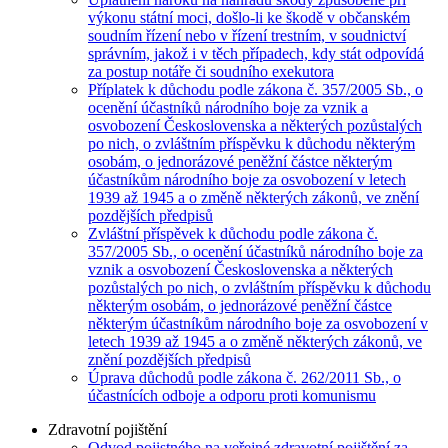
výkonu státní moci, došlo-li ke škodě v občanském
soudním řízení nebo v řízení trestním, v soudnictví
správním, jakož i v těch případech, kdy stát odpovídá
za postup notáře či soudního exekutora
Příplatek k důchodu podle zákona č. 357/2005 Sb., o
ocenění účastníků národního boje za vznik a
osvobození Československa a některých pozůstalých
po nich, o zvláštním příspěvku k důchodu některým
osobám, o jednorázové peněžní částce některým
účastníkům národního boje za osvobození v letech
1939 až 1945 a o změně některých zákonů, ve znění
pozdějších předpisů
Zvláštní příspěvek k důchodu podle zákona č.
357/2005 Sb., o ocenění účastníků národního boje za
vznik a osvobození Československa a některých
pozůstalých po nich, o zvláštním příspěvku k důchodu
některým osobám, o jednorázové peněžní částce
některým účastníkům národního boje za osvobození v
letech 1939 až 1945 a o změně některých zákonů, ve
znění pozdějších předpisů
Úprava důchodů podle zákona č. 262/2011 Sb., o
účastnících odboje a odporu proti komunismu
Zdravotní pojištění
Odvod pojistného na veřejné zdravotní pojištění za