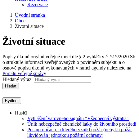
Rezervace
Úvodní stránka
Obec
Životní situace
Životní situace
Popisy úkonů orgánů veřejné moci dle § 2 vyhlášky č. 515/2020 Sb.
o struktuře informací zveřejňovaných o povinném subjektu a o
osnově popisu úkonů vykonávaných v rámci agendy naleznete na
Portálu veřejné správy
Hledaný výraz:
Hledat
Bydlení
Hasiči
Vyhlášení varovného signálu "Všeobecná výstraha"
Únik nebezpečné chemické látky do životního prostředí
Postup občana, u kterého vznikl požár (nebyl-li požár
likvidován jednotkou požární ochrany)