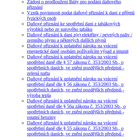
Žádost o prodloužení lhůty pro podání daňového
přiznání
Vznik povinnosti podat daňové přiznání k dani z příjmů
fyzických osob
Daňové přiznání ke spotřební dani z tabákových
výrobků nebo ze surového tabáku
Daňové přiznání k dani z(e) elektřiny / pevných paliv /
zemního plynu a některých dalších plynů
Daňové přiznání k uplatnění nároku na vrácení
energetické daně osobám požívajícím výsad a imunit
Daňové přiznání k uplatnění nároku na vrácení
spotřební daně dle § 57 zákona č. 353/2003 Sb., o
spotřebních daních, ve znění pozdějších předpisů -
zelená nafta
Daňové přiznání k uplatnění nároku na vrácení
spotřební daně dle § 56 zákona č. 353/2003 Sb., o
spotřebních daních, ve znění pozdějších předpisů -
výroba tepla
Daňové přiznání k uplatnění nároku na vrácení
spotřební daně dle § 56a zákona č. 353/2003 Sb., o
spotřebních daních, ve znění pozdějších předpisů -
ostatní benziny
Daňové přiznání k uplatnění nároku na vrácení
spotřební daně dle § 55 zákona č. 353/2003 Sb., o
spotřebních daních, ve znění pozdějších předpisů -