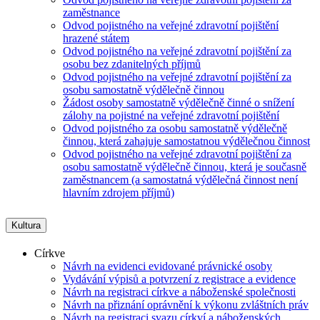
zaměstnance
Odvod pojistného na veřejné zdravotní pojištění
hrazené státem
Odvod pojistného na veřejné zdravotní pojištění za
osobu bez zdanitelných příjmů
Odvod pojistného na veřejné zdravotní pojištění za
osobu samostatně výdělečně činnou
Žádost osoby samostatně výdělečně činné o snížení
zálohy na pojistné na veřejné zdravotní pojištění
Odvod pojistného za osobu samostatně výdělečně
činnou, která zahajuje samostatnou výdělečnou činnost
Odvod pojistného na veřejné zdravotní pojištění za
osobu samostatně výdělečně činnou, která je současně
zaměstnancem (a samostatná výdělečná činnost není
hlavním zdrojem příjmů)
Kultura
Církve
Návrh na evidenci evidované právnické osoby
Vydávání výpisů a potvrzení z registrace a evidence
Návrh na registraci církve a náboženské společnosti
Návrh na přiznání oprávnění k výkonu zvláštních práv
Návrh na registraci svazu církví a náboženských