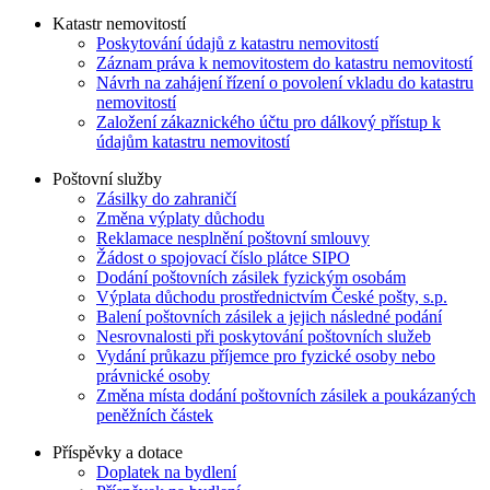
Katastr nemovitostí
Poskytování údajů z katastru nemovitostí
Záznam práva k nemovitostem do katastru nemovitostí
Návrh na zahájení řízení o povolení vkladu do katastru
nemovitostí
Založení zákaznického účtu pro dálkový přístup k
údajům katastru nemovitostí
Poštovní služby
Zásilky do zahraničí
Změna výplaty důchodu
Reklamace nesplnění poštovní smlouvy
Žádost o spojovací číslo plátce SIPO
Dodání poštovních zásilek fyzickým osobám
Výplata důchodu prostřednictvím České pošty, s.p.
Balení poštovních zásilek a jejich následné podání
Nesrovnalosti při poskytování poštovních služeb
Vydání průkazu příjemce pro fyzické osoby nebo
právnické osoby
Změna místa dodání poštovních zásilek a poukázaných
peněžních částek
Příspěvky a dotace
Doplatek na bydlení