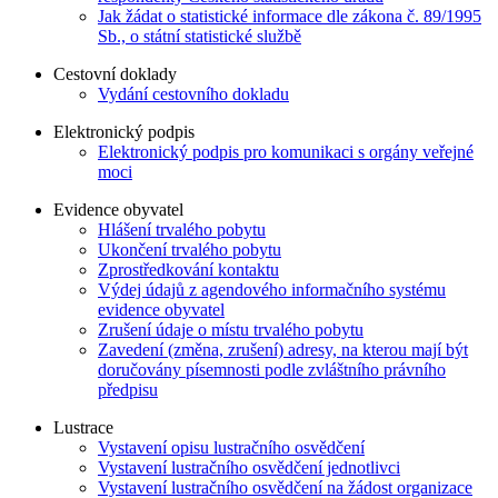
Jak žádat o statistické informace dle zákona č. 89/1995
Sb., o státní statistické službě
Cestovní doklady
Vydání cestovního dokladu
Elektronický podpis
Elektronický podpis pro komunikaci s orgány veřejné
moci
Evidence obyvatel
Hlášení trvalého pobytu
Ukončení trvalého pobytu
Zprostředkování kontaktu
Výdej údajů z agendového informačního systému
evidence obyvatel
Zrušení údaje o místu trvalého pobytu
Zavedení (změna, zrušení) adresy, na kterou mají být
doručovány písemnosti podle zvláštního právního
předpisu
Lustrace
Vystavení opisu lustračního osvědčení
Vystavení lustračního osvědčení jednotlivci
Vystavení lustračního osvědčení na žádost organizace