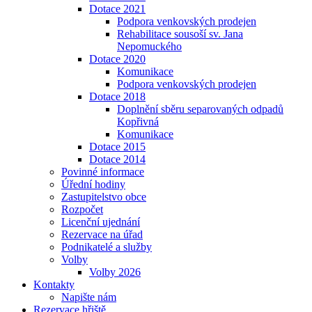
Dotace 2021
Podpora venkovských prodejen
Rehabilitace sousoší sv. Jana
Nepomuckého
Dotace 2020
Komunikace
Podpora venkovských prodejen
Dotace 2018
Doplnění sběru separovaných odpadů
Kopřivná
Komunikace
Dotace 2015
Dotace 2014
Povinné informace
Úřední hodiny
Zastupitelstvo obce
Rozpočet
Licenční ujednání
Rezervace na úřad
Podnikatelé a služby
Volby
Volby 2026
Kontakty
Napište nám
Rezervace hřiště