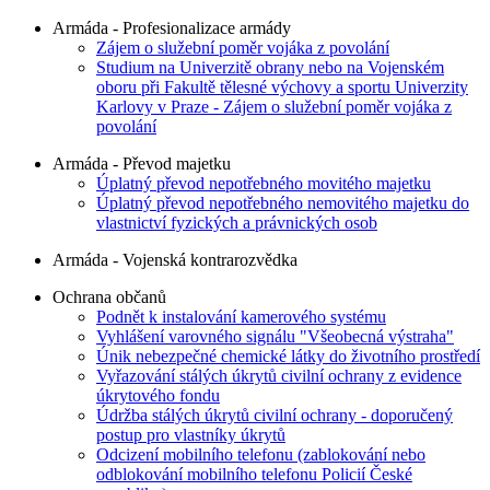
Armáda - Profesionalizace armády
Zájem o služební poměr vojáka z povolání
Studium na Univerzitě obrany nebo na Vojenském
oboru při Fakultě tělesné výchovy a sportu Univerzity
Karlovy v Praze - Zájem o služební poměr vojáka z
povolání
Armáda - Převod majetku
Úplatný převod nepotřebného movitého majetku
Úplatný převod nepotřebného nemovitého majetku do
vlastnictví fyzických a právnických osob
Armáda - Vojenská kontrarozvědka
Ochrana občanů
Podnět k instalování kamerového systému
Vyhlášení varovného signálu "Všeobecná výstraha"
Únik nebezpečné chemické látky do životního prostředí
Vyřazování stálých úkrytů civilní ochrany z evidence
úkrytového fondu
Údržba stálých úkrytů civilní ochrany - doporučený
postup pro vlastníky úkrytů
Odcizení mobilního telefonu (zablokování nebo
odblokování mobilního telefonu Policií České