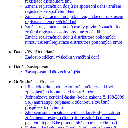
registrace distributora lihu
Změna registračních údajů ke spotřební dani / zrušení
registrace ke spotřební dani
Změna registračních údajů k energetické dani / zrušení
registrace k energetické dani
Změna registračních údajů osoby povinné značit líh /
zrušení registrace osoby povinné značit líh
Změna registračních údajů distributora pohonných
hmot / zrušení registrace distributora pohonných hmot
Daně - Vyměření daně
Žádost o sdělení výsledku vyměření daně
Daně - Zastupování
Zastupování daňových subjektů
Odškodnění - Finance
Příplatek k důchodu ke zmírnění některých křivd
způsobených komunistickým režimem
Jednorázová peněžní částka (podle zákona č. 108/2009
Sb.) nahrazující příplatek k důchodu a zvláštní
příspěvek k důchodu
Zhoršení sociální situace v důsledku škody na zdraví
způsobené trestným činem, které zakládá právo na
poskytnutí peněžité pomoci obětem trestné činnosti
Uplatnění nároku na náhradu škody způsobené při