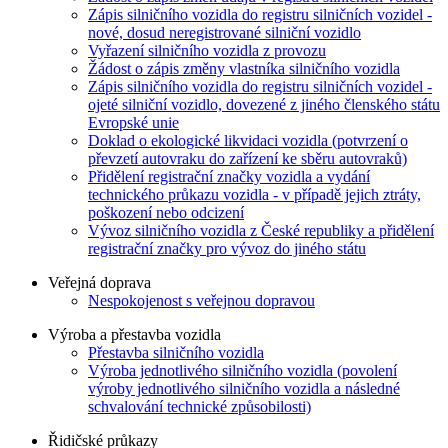
Zápis silničního vozidla do registru silničních vozidel -
nové, dosud neregistrované silniční vozidlo
Vyřazení silničního vozidla z provozu
Žádost o zápis změny vlastníka silničního vozidla
Zápis silničního vozidla do registru silničních vozidel -
ojeté silniční vozidlo, dovezené z jiného členského státu
Evropské unie
Doklad o ekologické likvidaci vozidla (potvrzení o
převzetí autovraku do zařízení ke sběru autovraků)
Přidělení registrační značky vozidla a vydání
technického průkazu vozidla - v případě jejich ztráty,
poškození nebo odcizení
Vývoz silničního vozidla z České republiky a přidělení
registrační značky pro vývoz do jiného státu
Veřejná doprava
Nespokojenost s veřejnou dopravou
Výroba a přestavba vozidla
Přestavba silničního vozidla
Výroba jednotlivého silničního vozidla (povolení
výroby jednotlivého silničního vozidla a následné
schvalování technické způsobilosti)
Řidičské průkazy