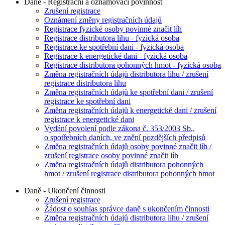
Daně - Registrační a oznamovací povinnost
Zrušení registrace
Oznámení změny registračních údajů
Registrace fyzické osoby povinné značit líh
Registrace distributora lihu - fyzická osoba
Registrace ke spotřební dani - fyzická osoba
Registrace k energetické dani - fyzická osoba
Registrace distributora pohonných hmot - fyzická osoba
Změna registračních údajů distributora lihu / zrušení
registrace distributora lihu
Změna registračních údajů ke spotřební dani / zrušení
registrace ke spotřební dani
Změna registračních údajů k energetické dani / zrušení
registrace k energetické dani
Vydání povolení podle zákona č. 353/2003 Sb.,
o spotřebních daních, ve znění pozdějších předpisů
Změna registračních údajů osoby povinné značit líh /
zrušení registrace osoby povinné značit líh
Změna registračních údajů distributora pohonných
hmot / zrušení registrace distributora pohonných hmot
Daně - Ukončení činnosti
Zrušení registrace
Žádost o souhlas správce daně s ukončením činnosti
Změna registračních údajů distributora lihu / zrušení