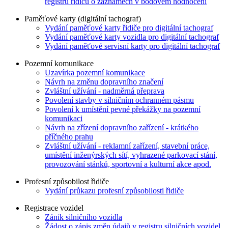
registru řidičů o záznamech v bodovém hodnocení
Paměťové karty (digitální tachograf)
Vydání paměťové karty řidiče pro digitální tachograf
Vydání paměťové karty vozidla pro digitální tachograf
Vydání paměťové servisní karty pro digitální tachograf
Pozemní komunikace
Uzavírka pozemní komunikace
Návrh na změnu dopravního značení
Zvláštní užívání - nadměrná přeprava
Povolení stavby v silničním ochranném pásmu
Povolení k umístění pevné překážky na pozemní
komunikaci
Návrh na zřízení dopravního zařízení - krátkého
příčného prahu
Zvláštní užívání - reklamní zařízení, stavební práce,
umístění inženýrských sítí, vyhrazené parkovací stání,
provozování stánků, sportovní a kulturní akce apod.
Profesní způsobilost řidiče
Vydání průkazu profesní způsobilosti řidiče
Registrace vozidel
Zánik silničního vozidla
Žádost o zápis změn údajů v registru silničních vozidel