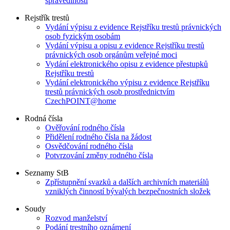
spravedlnosti
Rejstřík trestů
Vydání výpisu z evidence Rejstříku trestů právnických
osob fyzickým osobám
Vydání výpisu a opisu z evidence Rejstříku trestů
právnických osob orgánům veřejné moci
Vydání elektronického opisu z evidence přestupků
Rejstříku trestů
Vydání elektronického výpisu z evidence Rejstříku
trestů právnických osob prostřednictvím
CzechPOINT@home
Rodná čísla
Ověřování rodného čísla
Přidělení rodného čísla na žádost
Osvědčování rodného čísla
Potvrzování změny rodného čísla
Seznamy StB
Zpřístupnění svazků a dalších archivních materiálů
vzniklých činností bývalých bezpečnostních složek
Soudy
Rozvod manželství
Podání trestního oznámení