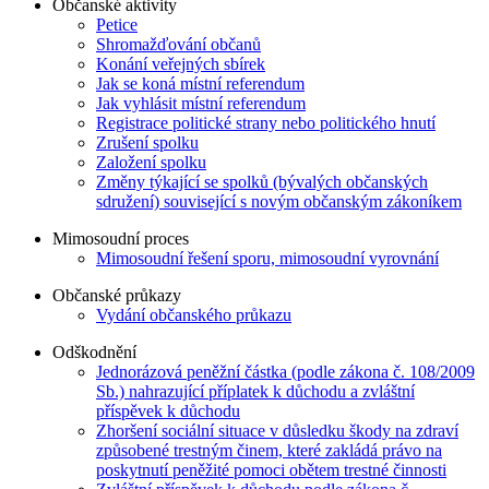
Občanské aktivity
Petice
Shromažďování občanů
Konání veřejných sbírek
Jak se koná místní referendum
Jak vyhlásit místní referendum
Registrace politické strany nebo politického hnutí
Zrušení spolku
Založení spolku
Změny týkající se spolků (bývalých občanských
sdružení) související s novým občanským zákoníkem
Mimosoudní proces
Mimosoudní řešení sporu, mimosoudní vyrovnání
Občanské průkazy
Vydání občanského průkazu
Odškodnění
Jednorázová peněžní částka (podle zákona č. 108/2009
Sb.) nahrazující příplatek k důchodu a zvláštní
příspěvek k důchodu
Zhoršení sociální situace v důsledku škody na zdraví
způsobené trestným činem, které zakládá právo na
poskytnutí peněžité pomoci obětem trestné činnosti