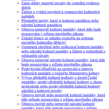
Zápis sbírky muzejní povahy do centrální evidence
sbírek
Žádost o vydání povolení k restaurování kulturních
památek
Přemístění stavby, která je kulturní památkou nebo
národní kulturní památkou
Obnova nemovité kulturní památky, která dále bude
posuzována v režimu stavebního zákona
Získání dotace ze státního rozpočtu na ochranu
movitého kulturního dědictví
Oznámení ohrožení nebo poškození kulturní památky
nebo národní kulturní památky a žádost o rozhodnutí o
odstranění závady
Obnova nemovité národní kulturní památky, která dále
bude posuzována v režimu stavebního zákona
Poskytování příspěvků na zachování a obnovu
kulturních památek z rozpočtu Ministerstva kultury
Vývoz předmětů kulturní hodnoty z území České
republiky, prodej předmětů kulturní hodnoty z oboru
archeologie nebo prodej předmětů kulturní hodnoty
sakrální a kultovní povahy
Obnova movité nebo nemovité kulturní památky, která
dále nebude posuzována v režimu stavebního zákona
Obnova movité nebo nemovité národní kulturní
památky, která dále nebude posuzována v režimu