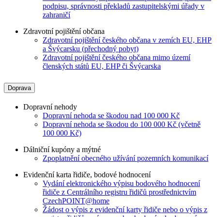
podpisu, správnosti překladů zastupitelskými úřady v
zahraničí
Zdravotní pojištění občana
Zdravotní pojištění českého občana v zemích EU, EHP
a Švýcarsku (přechodný pobyt)
Zdravotní pojištění českého občana mimo území
členských států EU, EHP či Švýcarska
Doprava
Dopravní nehody
Dopravní nehoda se škodou nad 100 000 Kč
Dopravní nehoda se škodou do 100 000 Kč (včetně
100 000 Kč)
Dálniční kupóny a mýtné
Zpoplatnění obecného užívání pozemních komunikací
Evidenční karta řidiče, bodové hodnocení
Vydání elektronického výpisu bodového hodnocení
řidiče z Centrálního registru řidičů prostřednictvím
CzechPOINT@home
Žádost o výpis z evidenční karty řidiče nebo o výpis z