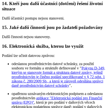
14. Kteří jsou další účastníci (dotčení) řešení životní
situace
Další účastníci postupu nejsou stanoveni.
15. Jaké další činnosti jsou po žadateli požadovány
Další činnosti nejsou stanoveny.
16. Elektronická služba, kterou lze využít
Podání lze učinit datovou zprávou:
odeslanou prostřednictvím datové schránky, za použití
souboru ve formátu a struktuře definované v "
Pokynu D-349,
kterým se stanovuje formát a struktura datové zprávy, jejímž
prostřednictvím je činěno podání specifikované v § 72 odst. 1
zákona č. 280/2009 Sb., a která je zároveň odesílána správci
daně prostřednictvím datové schránky
",
opatřenou uznávaným elektronickým podpisem a odeslanou
prostřednictvím
aplikace "Elektronická podání pro Finanční
správu (EPO)"
, která je pro podání v daňových věcech
elektronickou podatelnou správce daně; podání v daňových