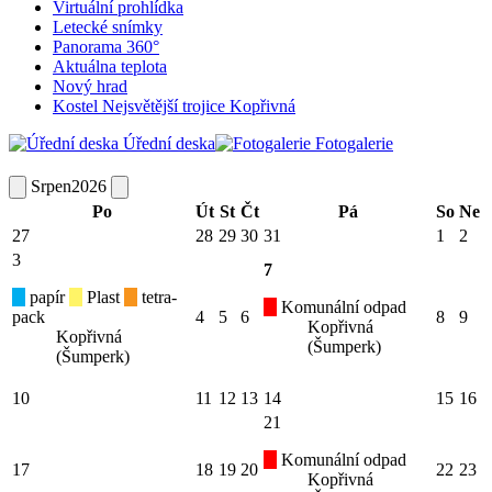
Virtuální prohlídka
Letecké snímky
Panorama 360°
Aktuálna teplota
Nový hrad
Kostel Nejsvětější trojice Kopřivná
Úřední deska
Fotogalerie
Srpen
2026
Po
Út
St
Čt
Pá
So
Ne
27
28
29
30
31
1
2
3
7
papír
Plast
tetra-
Komunální odpad
pack
4
5
6
8
9
Kopřivná
Kopřivná
(Šumperk)
(Šumperk)
10
11
12
13
14
15
16
21
Komunální odpad
17
18
19
20
22
23
Kopřivná