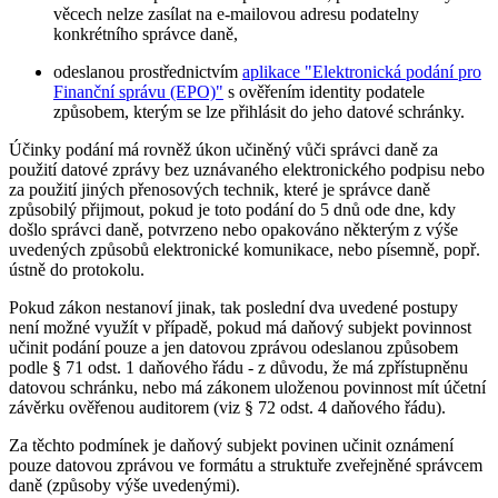
věcech nelze zasílat na e-mailovou adresu podatelny
konkrétního správce daně,
odeslanou prostřednictvím
aplikace "Elektronická podání pro
Finanční správu (EPO)"
s ověřením identity podatele
způsobem, kterým se lze přihlásit do jeho datové schránky.
Účinky podání má rovněž úkon učiněný vůči správci daně za
použití datové zprávy bez uznávaného elektronického podpisu nebo
za použití jiných přenosových technik, které je správce daně
způsobilý přijmout, pokud je toto podání do 5 dnů ode dne, kdy
došlo správci daně, potvrzeno nebo opakováno některým z výše
uvedených způsobů elektronické komunikace, nebo písemně, popř.
ústně do protokolu.
Pokud zákon nestanoví jinak, tak poslední dva uvedené postupy
není možné využít v případě, pokud má daňový subjekt povinnost
učinit podání pouze a jen datovou zprávou odeslanou způsobem
podle § 71 odst. 1 daňového řádu - z důvodu, že má zpřístupněnu
datovou schránku, nebo má zákonem uloženou povinnost mít účetní
závěrku ověřenou auditorem (viz § 72 odst. 4 daňového řádu).
Za těchto podmínek je daňový subjekt povinen učinit oznámení
pouze datovou zprávou ve formátu a struktuře zveřejněné správcem
daně (způsoby výše uvedenými).