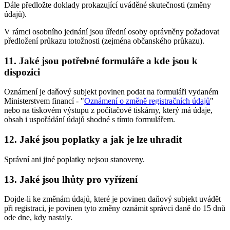
Dále předložte doklady prokazující uváděné skutečnosti (změny
údajů).
V rámci osobního jednání jsou úřední osoby oprávněny požadovat
předložení průkazu totožnosti (zejména občanského průkazu).
11. Jaké jsou potřebné formuláře a kde jsou k
dispozici
Oznámení je daňový subjekt povinen podat na formuláři vydaném
Ministerstvem financí - "
Oznámení o změně registračních údajů
"
nebo na tiskovém výstupu z počítačové tiskárny, který má údaje,
obsah i uspořádání údajů shodné s tímto formulářem.
12. Jaké jsou poplatky a jak je lze uhradit
Správní ani jiné poplatky nejsou stanoveny.
13. Jaké jsou lhůty pro vyřízení
Dojde-li ke změnám údajů, které je povinen daňový subjekt uvádět
při registraci, je povinen tyto změny oznámit správci daně do 15 dnů
ode dne, kdy nastaly.