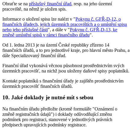
Obraťte se na
příslušný finanční úřad
, resp. na jeho územní
pracoviště, na němž je uložen spis.
Informace o uložení spisu lze nalézt v "
Pokynu č. GFŘ-D-12, o
finančních úřadech, jejich územních pracovištích a o umístění spisu
nebo jeho příslušné části
", a dále v "
Pokynu č. GFŘ-D-13, ke
změně umístění spisů v rámci finančního úřadu
".
Od 1. ledna 2013 je na území České republiky zřízeno 14
finančních úřadů, a to pro jednotlivé kraje, pro hlavní město Prahu, a
dále Specializovaný finanční úřad.
Finanční úřad vykonává věcnou působnost prostřednictvím svých
územních pracovišť, na nichž jsou uloženy daňové spisy poplatníků.
Kontakt poplatníků s finančními úřady je zajištěn prostřednictvím
územních pracovišť finančních úřadů.
10. Jaké doklady je nutné mít s sebou
Na finančním úřadu předložte (kromě formuláře "Oznámení o
změně registračních údajů") i doklady odůvodňující změnu
podmínek pro registraci, stanovené v jednotlivých právních
předpisech upravujících podmínky registrace.