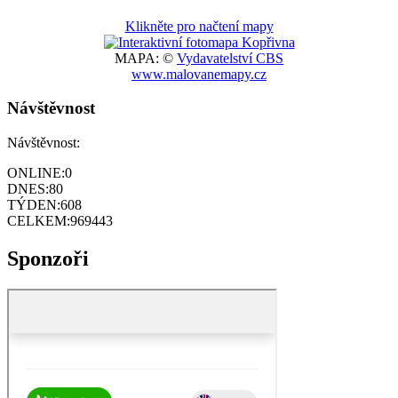
Klikněte pro načtení mapy
MAPA: ©
Vydavatelství CBS
www.malovanemapy.cz
Návštěvnost
Návštěvnost:
ONLINE:
0
DNES:
80
TÝDEN:
608
CELKEM:
969443
Sponzoři