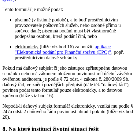
Tento formulář je možné podat:
písemně (v listinné podobě)
, a to buď prostřednictvím
provozovatele poštovních služeb, nebo osobně přímo u
správce daně; písemná podání musí být vlastnoručně
podepsána osobou, která podání činí, nebo
elektronicky
(blíže viz bod 16) za použití
aplikace
"Elektronická podání pro Finanční správu (EPO)"
, popř.
prostřednictvím datové schránky.
Pokud má daňový subjekt či jeho zástupce zpřístupněnu datovou
schránku nebo má zákonem uloženou povinnost mít účetní závěrku
ověřenou auditorem, je podle § 72 odst. 4 zákona č. 280/2009 Sb.,
daňový řád, ve znění pozdějších předpisů (dále též "daňový řád"),
povinen podat tento formulář pouze elektronicky, a to datovou
zprávou (blíže viz bod 16).
Nepodá-li daňový subjekt formulář elektronicky, vzniká mu podle §
247a odst. 2 daňového řádu povinnost uhradit pokutu (blíže viz bod
20).
8. Na které instituci životní situaci řešit