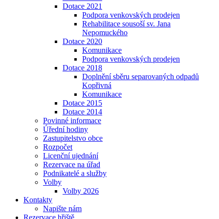
Dotace 2021
Podpora venkovských prodejen
Rehabilitace sousoší sv. Jana
Nepomuckého
Dotace 2020
Komunikace
Podpora venkovských prodejen
Dotace 2018
Doplnění sběru separovaných odpadů
Kopřivná
Komunikace
Dotace 2015
Dotace 2014
Povinné informace
Úřední hodiny
Zastupitelstvo obce
Rozpočet
Licenční ujednání
Rezervace na úřad
Podnikatelé a služby
Volby
Volby 2026
Kontakty
Napište nám
Rezervace hřiště