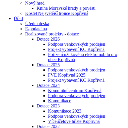
Nový hrad
Kniha Moravské hrady a pověsti
Kostel Nejsvětější trojice Kopřivná
Úřad
Úřední deska
E-podatelna
Realizované projekty - dotace
Dotace 2026
Podpora venkovských prodejen
Projekt vybavení KC Kopřivná
Pořízení užitkového elektromobilu pro
obec Kopřivná
Dotace 2025
Podpora venkovských prodejen
FVE Kopřivná 2025
Projekt vybavení KC Kopřivná
Dotace 2024
Komunitní centrum Kopřivná
Podpora venkovských prodejen
Komunikace
Dotace 2023
Komunikace 2023
Podpora venkovských prodejen
Víceúčelové hřiště Kopřivná
Dotace 2022