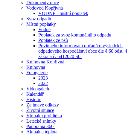
Dokumenty obce
Vodovod Kopřivná
VODNÉ - místní poplatek
Svoz odpadů
Místní poplatky
Vodné
Poplatek za svoz komunálního odpadu
Poplatek ze psů
Povinného informování občanů o výsledcích
odpadového hospodářství obce dle § 60 odst. 4
zákona č. 5412020 Sb.
Knihovna Kopřivná
Knihovna
Fotogalerie
2023
2022
Videogalerie
Kalendář
Historie
Zajímavé odkazy
Životní situace
Virtuální prohlídka
Letecké snímky
Panorama 360°
Aktuálna teplota