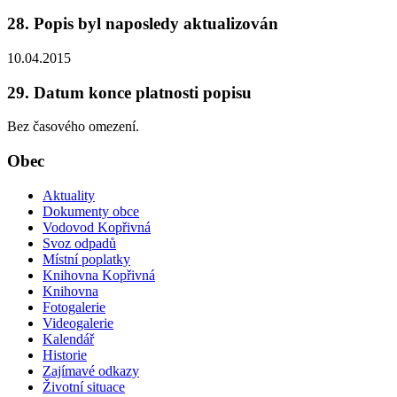
28. Popis byl naposledy aktualizován
10.04.2015
29. Datum konce platnosti popisu
Bez časového omezení.
Obec
Aktuality
Dokumenty obce
Vodovod Kopřivná
Svoz odpadů
Místní poplatky
Knihovna Kopřivná
Knihovna
Fotogalerie
Videogalerie
Kalendář
Historie
Zajímavé odkazy
Životní situace