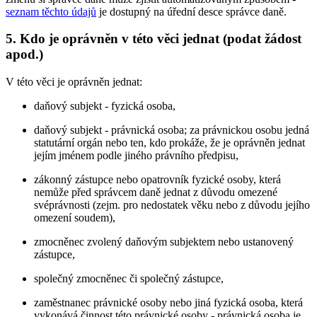
seznam těchto údajů
je dostupný na úřední desce správce daně.
5. Kdo je oprávněn v této věci jednat (podat žádost
apod.)
V této věci je oprávněn jednat:
daňový subjekt - fyzická osoba,
daňový subjekt - právnická osoba; za právnickou osobu jedná
statutární orgán nebo ten, kdo prokáže, že je oprávněn jednat
jejím jménem podle jiného právního předpisu,
zákonný zástupce nebo opatrovník fyzické osoby, která
nemůže před správcem daně jednat z důvodu omezené
svéprávnosti (zejm. pro nedostatek věku nebo z důvodu jejího
omezení soudem),
zmocněnec zvolený daňovým subjektem nebo ustanovený
zástupce,
společný zmocněnec či společný zástupce,
zaměstnanec právnické osoby nebo jiná fyzická osoba, která
vykonává činnost této právnické osoby - právnická osoba je