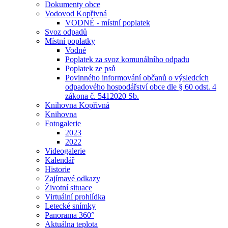
Dokumenty obce
Vodovod Kopřivná
VODNÉ - místní poplatek
Svoz odpadů
Místní poplatky
Vodné
Poplatek za svoz komunálního odpadu
Poplatek ze psů
Povinného informování občanů o výsledcích
odpadového hospodářství obce dle § 60 odst. 4
zákona č. 5412020 Sb.
Knihovna Kopřivná
Knihovna
Fotogalerie
2023
2022
Videogalerie
Kalendář
Historie
Zajímavé odkazy
Životní situace
Virtuální prohlídka
Letecké snímky
Panorama 360°
Aktuálna teplota