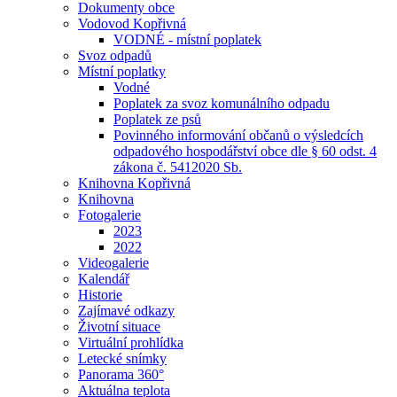
Dokumenty obce
Vodovod Kopřivná
VODNÉ - místní poplatek
Svoz odpadů
Místní poplatky
Vodné
Poplatek za svoz komunálního odpadu
Poplatek ze psů
Povinného informování občanů o výsledcích
odpadového hospodářství obce dle § 60 odst. 4
zákona č. 5412020 Sb.
Knihovna Kopřivná
Knihovna
Fotogalerie
2023
2022
Videogalerie
Kalendář
Historie
Zajímavé odkazy
Životní situace
Virtuální prohlídka
Letecké snímky
Panorama 360°
Aktuálna teplota