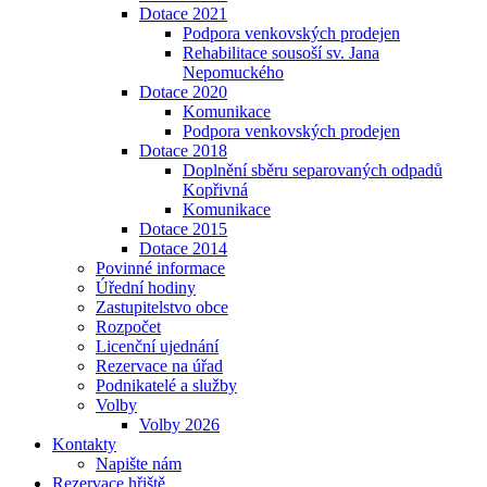
Dotace 2021
Podpora venkovských prodejen
Rehabilitace sousoší sv. Jana
Nepomuckého
Dotace 2020
Komunikace
Podpora venkovských prodejen
Dotace 2018
Doplnění sběru separovaných odpadů
Kopřivná
Komunikace
Dotace 2015
Dotace 2014
Povinné informace
Úřední hodiny
Zastupitelstvo obce
Rozpočet
Licenční ujednání
Rezervace na úřad
Podnikatelé a služby
Volby
Volby 2026
Kontakty
Napište nám
Rezervace hřiště