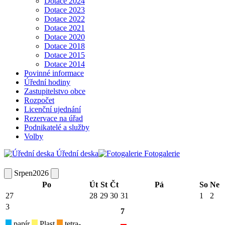
Dotace 2024
Dotace 2023
Dotace 2022
Dotace 2021
Dotace 2020
Dotace 2018
Dotace 2015
Dotace 2014
Povinné informace
Úřední hodiny
Zastupitelstvo obce
Rozpočet
Licenční ujednání
Rezervace na úřad
Podnikatelé a služby
Volby
Úřední deska
Fotogalerie
Srpen
2026
Po
Út
St
Čt
Pá
So
Ne
27
28
29
30
31
1
2
3
7
papír
Plast
tetra-