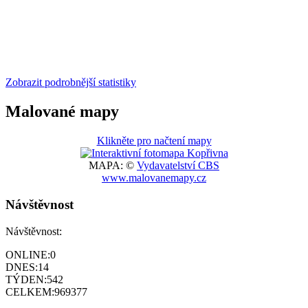
Zobrazit podrobnější statistiky
Malované mapy
Klikněte pro načtení mapy
MAPA: ©
Vydavatelství CBS
www.malovanemapy.cz
Návštěvnost
Návštěvnost:
ONLINE:
0
DNES:
14
TÝDEN:
542
CELKEM:
969377