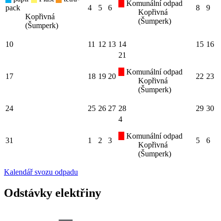
Komunální odpad
pack
4
5
6
8
9
Kopřivná
Kopřivná
(Šumperk)
(Šumperk)
10
11
12
13
14
15
16
21
Komunální odpad
17
18
19
20
22
23
Kopřivná
(Šumperk)
24
25
26
27
28
29
30
4
Komunální odpad
31
1
2
3
5
6
Kopřivná
(Šumperk)
Kalendář svozu odpadu
Odstávky elektřiny