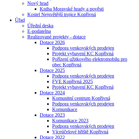
Nový hrad
Kniha Moravské hrady a pověsti
Kostel Nejsvětější trojice Kopřivná
Úřad
Úřední deska
E-podatelna
Realizované projekty - dotace
Dotace 2026
Podpora venkovských prodejen
Projekt vybavení KC Kopřivná
Pořízení užitkového elektromobilu pro
obec Kopřivná
Dotace 2025
Podpora venkovských prodejen
FVE Kopřivná 2025
Projekt vybavení KC Kopřivná
Dotace 2024
Komunitní centrum Kopřivná
Podpora venkovských prodejen
Komunikace
Dotace 2023
Komunikace 2023
Podpora venkovských prodejen
Víceúčelové hřiště Kopřivná
Dotace 2022