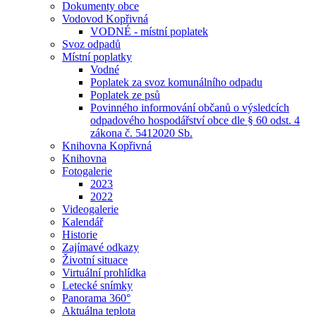
Dokumenty obce
Vodovod Kopřivná
VODNÉ - místní poplatek
Svoz odpadů
Místní poplatky
Vodné
Poplatek za svoz komunálního odpadu
Poplatek ze psů
Povinného informování občanů o výsledcích
odpadového hospodářství obce dle § 60 odst. 4
zákona č. 5412020 Sb.
Knihovna Kopřivná
Knihovna
Fotogalerie
2023
2022
Videogalerie
Kalendář
Historie
Zajímavé odkazy
Životní situace
Virtuální prohlídka
Letecké snímky
Panorama 360°
Aktuálna teplota