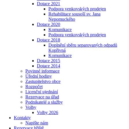
Dotace 2021
Podpora venkovských prodejen
Rehabilitace sousoší sv. Jana
Nepomuckého
Dotace 2020
Komunikace
Podpora venkovských prodejen
Dotace 2018
Doplnění sběru separovaných odpadů
Kopřivná
Komunikace
Dotace 2015
Dotace 2014
Povinné informace
Úřední hodiny
Zastupitelstvo obce
Rozpočet
Licenční ujednání
Rezervace na úřad
Podnikatelé a služby
Volby
Volby 2026
Kontakty
Napište nám
Rezervace hřiště