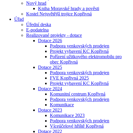
Nový hrad
Kniha Moravské hrady a pověsti
Kostel Nejsvětější trojice Kopřivná
Úřad
Úřední deska
E-podatelna
Realizované projekty - dotace
Dotace 2026
Podpora venkovských prodejen
Projekt vybavení KC Kopřivná
Pořízení užitkového elektromobilu pro
obec Kopřivná
Dotace 2025
Podpora venkovských prodejen
FVE Kopřivná 2025
Projekt vybavení KC Kopřivná
Dotace 2024
Komunitní centrum Kopřivná
Podpora venkovských prodejen
Komunikace
Dotace 2023
Komunikace 2023
Podpora venkovských prodejen
Víceúčelové hřiště Kopřivná
Dotace 2022