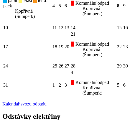
papír
Plast
tetra-
Komunální odpad
pack
4
5
6
8
9
Kopřivná
Kopřivná
(Šumperk)
(Šumperk)
10
11
12
13
14
15
16
21
Komunální odpad
17
18
19
20
22
23
Kopřivná
(Šumperk)
24
25
26
27
28
29
30
4
Komunální odpad
31
1
2
3
5
6
Kopřivná
(Šumperk)
Kalendář svozu odpadu
Odstávky elektřiny