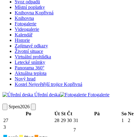
Svoz odpadů
Místní poplatky
Knihovna Kopřivná
Knihovna
Fotogalerie
Videogalerie
Kalendář
Historie
Zajímavé odkazy
Životní situace
Virtuální prohlídka
Letecké snímky
Panorama 360°
Aktuálna teplota
Nový hrad
Kostel Nejsvětější trojice Kopřivná
Úřední deska
Fotogalerie
Srpen
2026
Po
Út
St
Čt
Pá
So
Ne
27
28
29
30
31
1
2
3
7