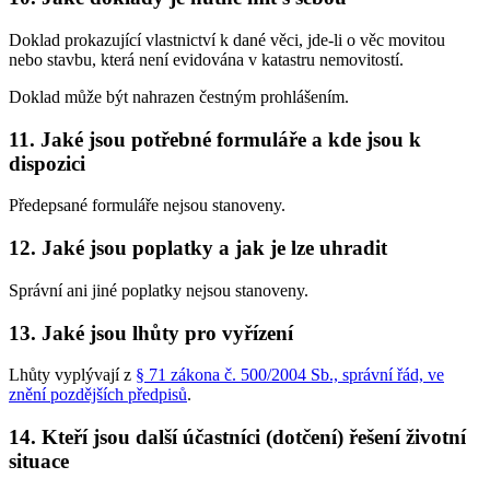
Doklad prokazující vlastnictví k dané věci, jde-li o věc movitou
nebo stavbu, která není evidována v katastru nemovitostí.
Doklad může být nahrazen čestným prohlášením.
11. Jaké jsou potřebné formuláře a kde jsou k
dispozici
Předepsané formuláře nejsou stanoveny.
12. Jaké jsou poplatky a jak je lze uhradit
Správní ani jiné poplatky nejsou stanoveny.
13. Jaké jsou lhůty pro vyřízení
Lhůty vyplývají z
§ 71 zákona č. 500/2004 Sb., správní řád, ve
znění pozdějších předpisů
.
14. Kteří jsou další účastníci (dotčení) řešení životní
situace