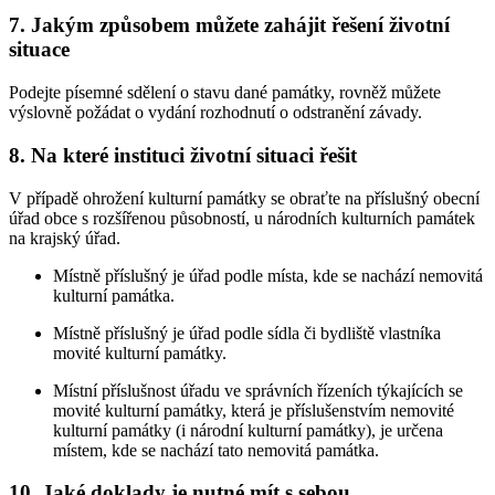
7. Jakým způsobem můžete zahájit řešení životní
situace
Podejte písemné sdělení o stavu dané památky, rovněž můžete
výslovně požádat o vydání rozhodnutí o odstranění závady.
8. Na které instituci životní situaci řešit
V případě ohrožení kulturní památky se obraťte na příslušný obecní
úřad obce s rozšířenou působností, u národních kulturních památek
na krajský úřad.
Místně příslušný je úřad podle místa, kde se nachází nemovitá
kulturní památka.
Místně příslušný je úřad podle sídla či bydliště vlastníka
movité kulturní památky.
Místní příslušnost úřadu ve správních řízeních týkajících se
movité kulturní památky, která je příslušenstvím nemovité
kulturní památky (i národní kulturní památky), je určena
místem, kde se nachází tato nemovitá památka.
10. Jaké doklady je nutné mít s sebou