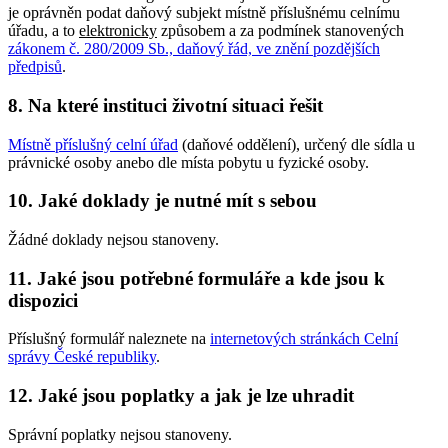
je oprávněn podat daňový subjekt místně příslušnému celnímu
úřadu, a to
elektronicky
způsobem a za podmínek stanovených
zákonem č. 280/2009 Sb., daňový řád, ve znění pozdějších
předpisů
.
8. Na které instituci životní situaci řešit
Místně příslušný celní úřad
(daňové oddělení), určený dle sídla u
právnické osoby anebo dle místa pobytu u fyzické osoby.
10. Jaké doklady je nutné mít s sebou
Žádné doklady nejsou stanoveny.
11. Jaké jsou potřebné formuláře a kde jsou k
dispozici
Příslušný formulář naleznete na
internetových stránkách Celní
správy České republiky
.
12. Jaké jsou poplatky a jak je lze uhradit
Správní poplatky nejsou stanoveny.