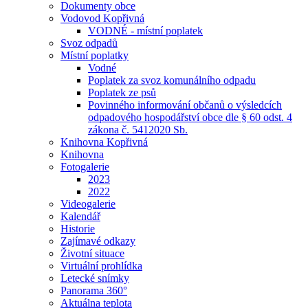
Dokumenty obce
Vodovod Kopřivná
VODNÉ - místní poplatek
Svoz odpadů
Místní poplatky
Vodné
Poplatek za svoz komunálního odpadu
Poplatek ze psů
Povinného informování občanů o výsledcích
odpadového hospodářství obce dle § 60 odst. 4
zákona č. 5412020 Sb.
Knihovna Kopřivná
Knihovna
Fotogalerie
2023
2022
Videogalerie
Kalendář
Historie
Zajímavé odkazy
Životní situace
Virtuální prohlídka
Letecké snímky
Panorama 360°
Aktuálna teplota