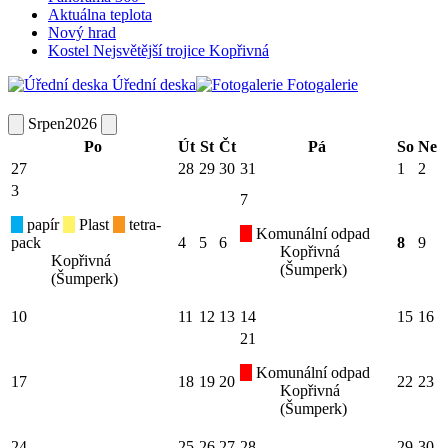
Aktuálna teplota
Nový hrad
Kostel Nejsvětější trojice Kopřivná
Úřední deska
Fotogalerie
Srpen
2026
Po
Út
St
Čt
Pá
So
Ne
27
28
29
30
31
1
2
3
7
papír
Plast
tetra-
Komunální odpad
pack
4
5
6
8
9
Kopřivná
Kopřivná
(Šumperk)
(Šumperk)
10
11
12
13
14
15
16
21
Komunální odpad
17
18
19
20
22
23
Kopřivná
(Šumperk)
24
25
26
27
28
29
30