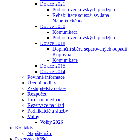
Dotace 2021
Podpora venkovských prodejen
Rehabilitace sousoší sv. Jana
Nepomuckého
Dotace 2020
Komunikace
Podpora venkovských prodejen
Dotace 2018
Doplnění sběru separovaných odpadů
Kopřivná
Komunikace
Dotace 2015
Dotace 2014
Povinné informace
Úřední hodiny
Zastupitelstvo obce
Rozpočet
Licenční ujednání
Rezervace na úřad
Podnikatelé a služby
Volby
Volby 2026
Kontakty
Napište nám
Rezervace hřiště