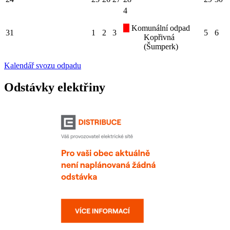
4
Komunální odpad
31
1
2
3
5
6
Kopřivná
(Šumperk)
Kalendář svozu odpadu
Odstávky elektřiny