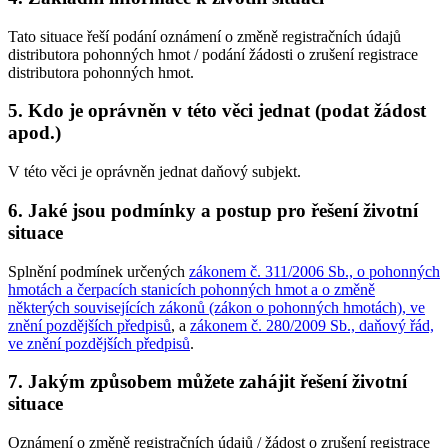
Tato situace řeší podání oznámení o změně registračních údajů
distributora pohonných hmot / podání žádosti o zrušení registrace
distributora pohonných hmot.
5. Kdo je oprávněn v této věci jednat (podat žádost
apod.)
V této věci je oprávněn jednat daňový subjekt.
6. Jaké jsou podmínky a postup pro řešení životní
situace
Splnění podmínek určených
zákonem č. 311/2006 Sb., o pohonných
hmotách a čerpacích stanicích pohonných hmot a o změně
některých souvisejících zákonů (zákon o pohonných hmotách), ve
znění pozdějších předpisů
, a
zákonem č. 280/2009 Sb., daňový řád,
ve znění pozdějších předpisů
.
7. Jakým způsobem můžete zahájit řešení životní
situace
Oznámení o změně registračních údajů / žádost o zrušení registrace