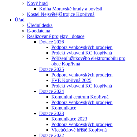
Nový hrad
Kniha Moravské hrady a pověsti
Kostel Nejsvětější trojice Kopřivná
Úřad
Úřední deska
E-podatelna
Realizované projekty - dotace
Dotace 2026
Podpora venkovských prodejen
Projekt vybavení KC Kopřivná
Pořízení užitkového elektromobilu pro
obec Kopřivná
Dotace 2025
Podpora venkovských prodejen
FVE Kopřivná 2025
Projekt vybavení KC Kopřivná
Dotace 2024
Komunitní centrum Kopřivná
Podpora venkovských prodejen
Komunikace
Dotace 2023
Komunikace 2023
Podpora venkovských prodejen
Víceúčelové hřiště Kopřivná
Dotace 2022