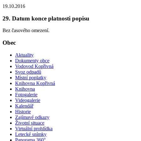
19.10.2016
29. Datum konce platnosti popisu
Bez časového omezení.
Obec
Aktuality
Dokumenty obce
Vodovod Kopřivná
Svoz odpadů
Místní poplatky
Knihovna Kopřivná
Knihovna
Fotogalerie
Videogalerie
Kalendář
Historie
Zajímavé odkazy
Životní situace
Virtuální prohlídka
Letecké snímky
Panorama 360°