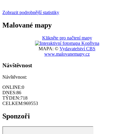
Zobrazit podrobnější statistiky
Malované mapy
Klikněte pro načtení mapy
MAPA: ©
Vydavatelství CBS
www.malovanemapy.cz
Návštěvnost
Návštěvnost:
ONLINE:
0
DNES:
86
TÝDEN:
718
CELKEM:
969553
Sponzoři