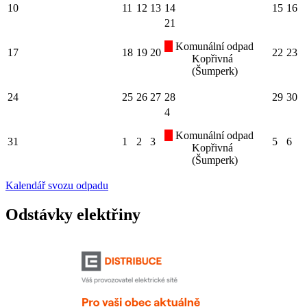
10
11
12
13
14
15
16
21
Komunální odpad
17
18
19
20
22
23
Kopřivná
(Šumperk)
24
25
26
27
28
29
30
4
Komunální odpad
31
1
2
3
5
6
Kopřivná
(Šumperk)
Kalendář svozu odpadu
Odstávky elektřiny