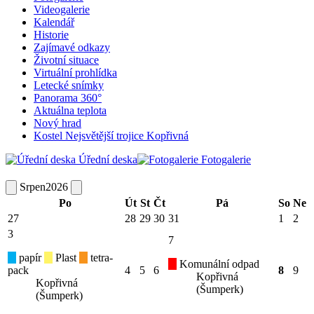
Videogalerie
Kalendář
Historie
Zajímavé odkazy
Životní situace
Virtuální prohlídka
Letecké snímky
Panorama 360°
Aktuálna teplota
Nový hrad
Kostel Nejsvětější trojice Kopřivná
Úřední deska
Fotogalerie
Srpen
2026
Po
Út
St
Čt
Pá
So
Ne
27
28
29
30
31
1
2
3
7
papír
Plast
tetra-
Komunální odpad
pack
4
5
6
8
9
Kopřivná
Kopřivná
(Šumperk)
(Šumperk)