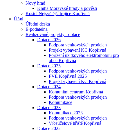
Nový hrad
Kniha Moravské hrady a pověsti
Kostel Nejsvětější trojice Kopřivná
Úřad
Úřední deska
E-podatelna
Realizované projekty - dotace
Dotace 2026
Podpora venkovských prodejen
Projekt vybavení KC Kopřivná
Pořízení užitkového elektromobilu pro
obec Kopřivná
Dotace 2025
Podpora venkovských prodejen
FVE Kopřivná 2025
Projekt vybavení KC Kopřivná
Dotace 2024
Komunitní centrum Kopřivná
Podpora venkovských prodejen
Komunikace
Dotace 2023
Komunikace 2023
Podpora venkovských prodejen
Víceúčelové hřiště Kopřivná
Dotace 2022