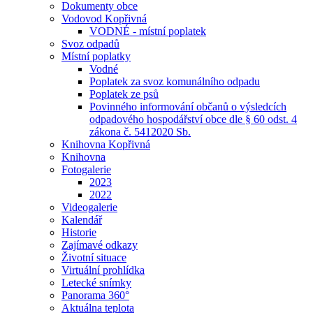
Dokumenty obce
Vodovod Kopřivná
VODNÉ - místní poplatek
Svoz odpadů
Místní poplatky
Vodné
Poplatek za svoz komunálního odpadu
Poplatek ze psů
Povinného informování občanů o výsledcích
odpadového hospodářství obce dle § 60 odst. 4
zákona č. 5412020 Sb.
Knihovna Kopřivná
Knihovna
Fotogalerie
2023
2022
Videogalerie
Kalendář
Historie
Zajímavé odkazy
Životní situace
Virtuální prohlídka
Letecké snímky
Panorama 360°
Aktuálna teplota