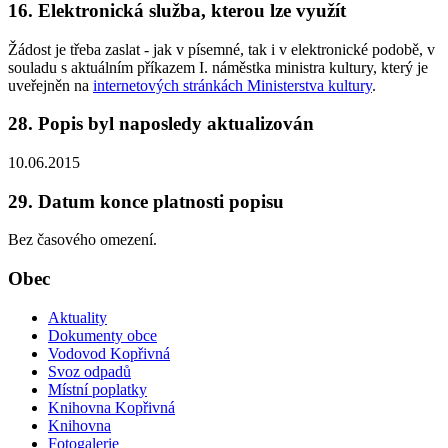
16. Elektronická služba, kterou lze využít
Žádost je třeba zaslat - jak v písemné, tak i v elektronické podobě, v
souladu s aktuálním příkazem I. náměstka ministra kultury, který je
uveřejněn na
internetových stránkách Ministerstva kultury
.
28. Popis byl naposledy aktualizován
10.06.2015
29. Datum konce platnosti popisu
Bez časového omezení.
Obec
Aktuality
Dokumenty obce
Vodovod Kopřivná
Svoz odpadů
Místní poplatky
Knihovna Kopřivná
Knihovna
Fotogalerie