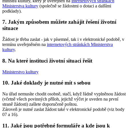
ministra kultury, který je uveřejněn na
internetových stránkách
Ministerstva kultury
(společně se žádostmi o dotaci a dalšími
podklady).
7. Jakým způsobem můžete zahájit řešení životní
situace
Žádost je třeba zaslat - jak v písemné, tak i v elektronické podobě, v
termínu uveřejněném na
internetových stránkách Ministerstva
kultury
.
8. Na které instituci životní situaci řešit
Ministerstvo kultury
10. Jaké doklady je nutné mít s sebou
Na úřad nemusíte chodit osobně, stačí, když řádně vyplněnou žádost
(včetně všech povinných příloh, jejichž výčet je uveden na první
straně žádosti) zašlete doporučeně poštou.
Zároveň je nutné zaslat žádost také v elektronické podobě (viz body
07 a 16).
11. Jaké jsou potřebné formuláře a kde jsou k