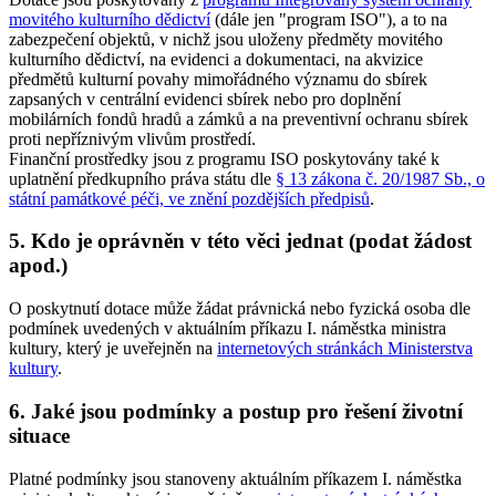
movitého kulturního dědictví
(dále jen "program ISO"), a to na
zabezpečení objektů, v nichž jsou uloženy předměty movitého
kulturního dědictví, na evidenci a dokumentaci, na akvizice
předmětů kulturní povahy mimořádného významu do sbírek
zapsaných v centrální evidenci sbírek nebo pro doplnění
mobilárních fondů hradů a zámků a na preventivní ochranu sbírek
proti nepříznivým vlivům prostředí.
Finanční prostředky jsou z programu ISO poskytovány také k
uplatnění předkupního práva státu dle
§ 13 zákona č. 20/1987 Sb., o
státní památkové péči, ve znění pozdějších předpisů
.
5. Kdo je oprávněn v této věci jednat (podat žádost
apod.)
O poskytnutí dotace může žádat právnická nebo fyzická osoba dle
podmínek uvedených v aktuálním příkazu I. náměstka ministra
kultury, který je uveřejněn na
internetových stránkách Ministerstva
kultury
.
6. Jaké jsou podmínky a postup pro řešení životní
situace
Platné podmínky jsou stanoveny aktuálním příkazem I. náměstka