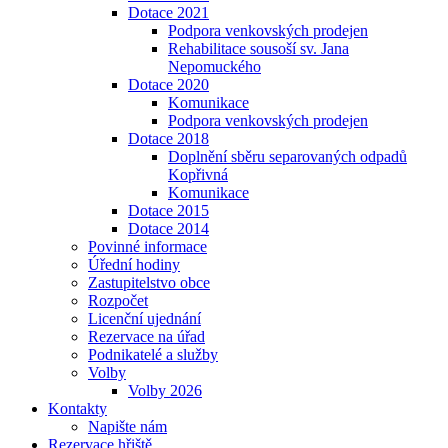
Dotace 2021
Podpora venkovských prodejen
Rehabilitace sousoší sv. Jana
Nepomuckého
Dotace 2020
Komunikace
Podpora venkovských prodejen
Dotace 2018
Doplnění sběru separovaných odpadů
Kopřivná
Komunikace
Dotace 2015
Dotace 2014
Povinné informace
Úřední hodiny
Zastupitelstvo obce
Rozpočet
Licenční ujednání
Rezervace na úřad
Podnikatelé a služby
Volby
Volby 2026
Kontakty
Napište nám
Rezervace hřiště