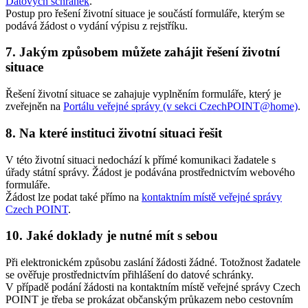
Datových schránek
.
Postup pro řešení životní situace je součástí formuláře, kterým se
podává žádost o vydání výpisu z rejstříku.
7. Jakým způsobem můžete zahájit řešení životní
situace
Řešení životní situace se zahajuje vyplněním formuláře, který je
zveřejněn na
Portálu veřejné správy (v sekci CzechPOINT@home)
.
8. Na které instituci životní situaci řešit
V této životní situaci nedochází k přímé komunikaci žadatele s
úřady státní správy. Žádost je podávána prostřednictvím webového
formuláře.
Žádost lze podat také přímo na
kontaktním místě veřejné správy
Czech POINT
.
10. Jaké doklady je nutné mít s sebou
Při elektronickém způsobu zaslání žádosti žádné. Totožnost žadatele
se ověřuje prostřednictvím přihlášení do datové schránky.
V případě podání žádosti na kontaktním místě veřejné správy Czech
POINT je třeba se prokázat občanským průkazem nebo cestovním