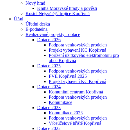
Nový hrad
Kniha Moravské hrady a pověsti
Kostel Nejsvětější trojice Kopřivná
Úřad
Úřední deska
E-podatelna
Realizované projekty - dotace
Dotace 2026
Podpora venkovských prodejen
Projekt vybavení KC Kopřivná
Pořízení užitkového elektromobilu pro
obec Kopřivná
Dotace 2025
Podpora venkovských prodejen
FVE Kopřivná 2025
Projekt vybavení KC Kopřivná
Dotace 2024
Komunitní centrum Kopřivná
Podpora venkovských prodejen
Komunikace
Dotace 2023
Komunikace 2023
Podpora venkovských prodejen
Víceúčelové hřiště Kopřivná
Dotace 2022