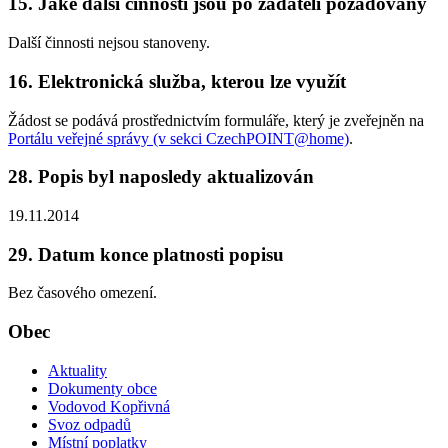
15. Jaké další činnosti jsou po žadateli požadovány
Další činnosti nejsou stanoveny.
16. Elektronická služba, kterou lze využít
Žádost se podává prostřednictvím formuláře, který je zveřejněn na
Portálu veřejné správy (v sekci CzechPOINT@home)
.
28. Popis byl naposledy aktualizován
19.11.2014
29. Datum konce platnosti popisu
Bez časového omezení.
Obec
Aktuality
Dokumenty obce
Vodovod Kopřivná
Svoz odpadů
Místní poplatky