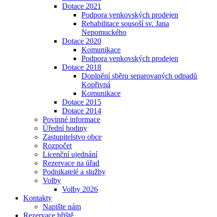
Dotace 2021
Podpora venkovských prodejen
Rehabilitace sousoší sv. Jana
Nepomuckého
Dotace 2020
Komunikace
Podpora venkovských prodejen
Dotace 2018
Doplnění sběru separovaných odpadů
Kopřivná
Komunikace
Dotace 2015
Dotace 2014
Povinné informace
Úřední hodiny
Zastupitelstvo obce
Rozpočet
Licenční ujednání
Rezervace na úřad
Podnikatelé a služby
Volby
Volby 2026
Kontakty
Napište nám
Rezervace hřiště