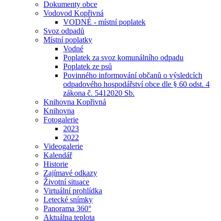
Dokumenty obce
Vodovod Kopřivná
VODNÉ - místní poplatek
Svoz odpadů
Místní poplatky
Vodné
Poplatek za svoz komunálního odpadu
Poplatek ze psů
Povinného informování občanů o výsledcích
odpadového hospodářství obce dle § 60 odst. 4
zákona č. 5412020 Sb.
Knihovna Kopřivná
Knihovna
Fotogalerie
2023
2022
Videogalerie
Kalendář
Historie
Zajímavé odkazy
Životní situace
Virtuální prohlídka
Letecké snímky
Panorama 360°
Aktuálna teplota