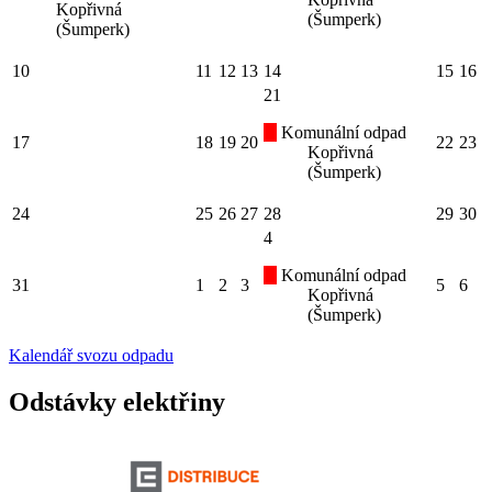
Kopřivná
(Šumperk)
(Šumperk)
10
11
12
13
14
15
16
21
Komunální odpad
17
18
19
20
22
23
Kopřivná
(Šumperk)
24
25
26
27
28
29
30
4
Komunální odpad
31
1
2
3
5
6
Kopřivná
(Šumperk)
Kalendář svozu odpadu
Odstávky elektřiny