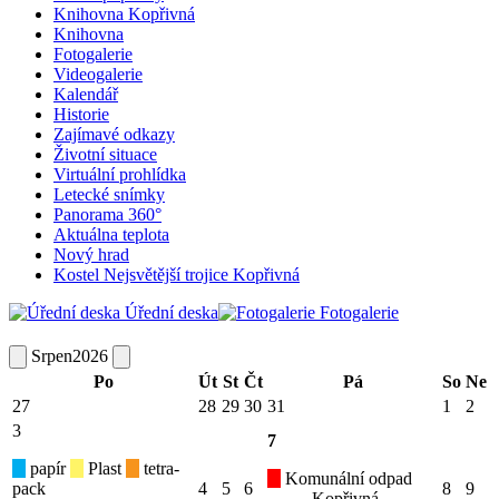
Knihovna Kopřivná
Knihovna
Fotogalerie
Videogalerie
Kalendář
Historie
Zajímavé odkazy
Životní situace
Virtuální prohlídka
Letecké snímky
Panorama 360°
Aktuálna teplota
Nový hrad
Kostel Nejsvětější trojice Kopřivná
Úřední deska
Fotogalerie
Srpen
2026
Po
Út
St
Čt
Pá
So
Ne
27
28
29
30
31
1
2
3
7
papír
Plast
tetra-
Komunální odpad
pack
4
5
6
8
9
Kopřivná