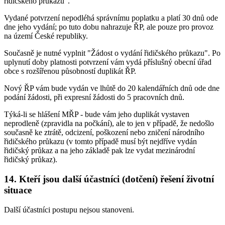
řidičského průkazu".
Vydané potvrzení nepodléhá správnímu poplatku a platí 30 dnů ode
dne jeho vydání; po tuto dobu nahrazuje ŘP, ale pouze pro provoz
na území České republiky.
Současně je nutné vyplnit "Žádost o vydání řidičského průkazu". Po
uplynutí doby platnosti potvrzení vám vydá příslušný obecní úřad
obce s rozšířenou působností duplikát ŘP.
Nový ŘP vám bude vydán ve lhůtě do 20 kalendářních dnů ode dne
podání žádosti, při expresní žádosti do 5 pracovních dnů.
Týká-li se hlášení MŘP - bude vám jeho duplikát vystaven
neprodleně (zpravidla na počkání), ale to jen v případě, že nedošlo
současně ke ztrátě, odcizení, poškození nebo zničení národního
řidičského průkazu (v tomto případě musí být nejdříve vydán
řidičský průkaz a na jeho základě pak lze vydat mezinárodní
řidičský průkaz).
14. Kteří jsou další účastníci (dotčení) řešení životní
situace
Další účastníci postupu nejsou stanoveni.