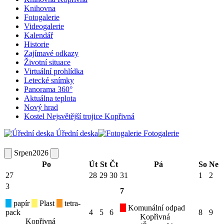
Knihovna
Fotogalerie
Videogalerie
Kalendář
Historie
Zajímavé odkazy
Životní situace
Virtuální prohlídka
Letecké snímky
Panorama 360°
Aktuálna teplota
Nový hrad
Kostel Nejsvětější trojice Kopřivná
Úřední deska
Fotogalerie
Srpen
2026
Po
Út
St
Čt
Pá
So
Ne
27
28
29
30
31
1
2
3
7
papír
Plast
tetra-
Komunální odpad
pack
4
5
6
8
9
Kopřivná
Kopřivná