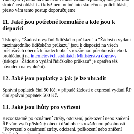
skutečnost ohlásili - i když není nutné tuto skutečnost policii hlásit,
přesto vám tento postup doporučujeme.
11. Jaké jsou potřebné formuláře a kde jsou k
dispozici
Tiskopisy "Žádost o vydání řidičského průkazu" a "Žádost o vydání
mezinárodního řidičského průkazu" jsou k dispozici na všech
příslušných obecních úřadech obcí s rozšířenou působností nebo k
prohlédnutí na
internetových stránkách Ministerstva dopravy
(tiskopis "Žádost o vydání řidičského průkazu" je opatřen též
návodem na vyplnění).
12. Jaké jsou poplatky a jak je lze uhradit
Správní poplatek činí 50 Kč; v případě žádosti o expresní vydání ŘP
činí správní poplatek 500 Kč.
13. Jaké jsou lhůty pro vyřízení
Bezodkladně po oznámení ztráty, odcizení, poškození nebo zničení
ŘP vám vydá příslušný obecní úřad obce s rozšířenou působností
"Potvrzení o oznámení ztráty, odcizení, poškození nebo zničení