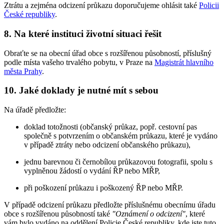
Ztrátu a zejména odcizení průkazu doporučujeme ohlásit také
Policii
České republiky
.
8. Na které instituci životní situaci řešit
Obraťte se na obecní úřad obce s rozšířenou působností, příslušný
podle místa vašeho trvalého pobytu, v Praze na
Magistrát hlavního
města Prahy
.
10. Jaké doklady je nutné mít s sebou
Na úřadě předložte:
doklad totožnosti (občanský průkaz, popř. cestovní pas
společně s potvrzením o občanském průkazu, které je vydáno
v případě ztráty nebo odcizení občanského průkazu),
jednu barevnou či černobílou průkazovou fotografii, spolu s
vyplněnou žádostí o vydání ŘP nebo MŘP,
při poškození průkazu i poškozený ŘP nebo MŘP.
V případě odcizení průkazu předložte příslušnému obecnímu úřadu
obce s rozšířenou působností také
"Oznámení o odcizení"
, které
vám bylo vydáno na oddělení Policie České republiky, kde jste tuto