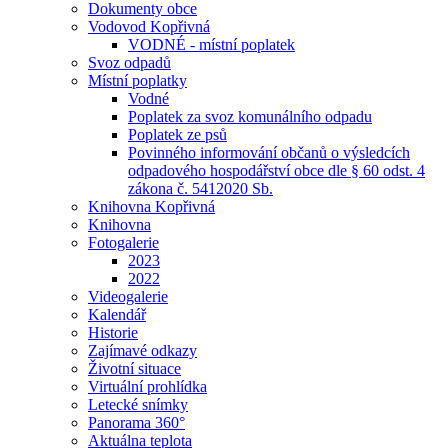
Dokumenty obce
Vodovod Kopřivná
VODNÉ - místní poplatek
Svoz odpadů
Místní poplatky
Vodné
Poplatek za svoz komunálního odpadu
Poplatek ze psů
Povinného informování občanů o výsledcích
odpadového hospodářství obce dle § 60 odst. 4
zákona č. 5412020 Sb.
Knihovna Kopřivná
Knihovna
Fotogalerie
2023
2022
Videogalerie
Kalendář
Historie
Zajímavé odkazy
Životní situace
Virtuální prohlídka
Letecké snímky
Panorama 360°
Aktuálna teplota