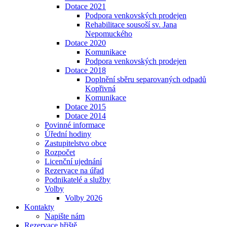
Dotace 2021
Podpora venkovských prodejen
Rehabilitace sousoší sv. Jana
Nepomuckého
Dotace 2020
Komunikace
Podpora venkovských prodejen
Dotace 2018
Doplnění sběru separovaných odpadů
Kopřivná
Komunikace
Dotace 2015
Dotace 2014
Povinné informace
Úřední hodiny
Zastupitelstvo obce
Rozpočet
Licenční ujednání
Rezervace na úřad
Podnikatelé a služby
Volby
Volby 2026
Kontakty
Napište nám
Rezervace hřiště