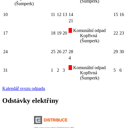
(Šumperk)
(Šumperk)
10
11
12
13
14
15
16
21
Komunální odpad
17
18
19
20
22
23
Kopřivná
(Šumperk)
24
25
26
27
28
29
30
4
Komunální odpad
31
1
2
3
5
6
Kopřivná
(Šumperk)
Kalendář svozu odpadu
Odstávky elektřiny