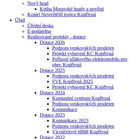
Nový hrad
Kniha Moravské hrady a pověsti
Kostel Nejsvětější trojice Kopřivná
Úřad
Úřední deska
E-podatelna
Realizované projekty - dotace
Dotace 2026
Podpora venkovských prodejen
Projekt vybavení KC Kopřivná
Pořízení užitkového elektromobilu pro
obec Kopřivná
Dotace 2025
Podpora venkovských prodejen
FVE Kopřivná 2025
Projekt vybavení KC Kopřivná
Dotace 2024
Komunitní centrum Kopřivná
Podpora venkovských prodejen
Komunikace
Dotace 2023
Komunikace 2023
Podpora venkovských prodejen
Víceúčelové hřiště Kopřivná
Dotace 2022