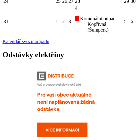
24
25
26
27
28
29
30
4
Komunální odpad
31
1
2
3
5
6
Kopřivná
(Šumperk)
Kalendář svozu odpadu
Odstávky elektřiny