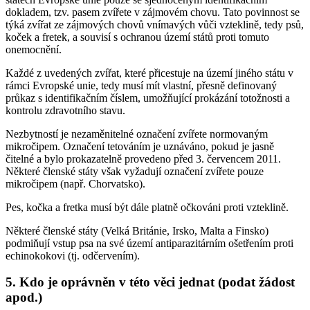
dokladem, tzv. pasem zvířete v zájmovém chovu. Tato povinnost se
týká zvířat ze zájmových chovů vnímavých vůči vzteklině, tedy psů,
koček a fretek, a souvisí s ochranou území států proti tomuto
onemocnění.
Každé z uvedených zvířat, které přicestuje na území jiného státu v
rámci Evropské unie, tedy musí mít vlastní, přesně definovaný
průkaz s identifikačním číslem, umožňující prokázání totožnosti a
kontrolu zdravotního stavu.
Nezbytností je nezaměnitelné označení zvířete normovaným
mikročipem. Označení tetováním je uznáváno, pokud je jasně
čitelné a bylo prokazatelně provedeno před 3. červencem 2011.
Některé členské státy však vyžadují označení zvířete pouze
mikročipem (např. Chorvatsko).
Pes, kočka a fretka musí být dále platně očkováni proti vzteklině.
Některé členské státy (Velká Británie, Irsko, Malta a Finsko)
podmiňují vstup psa na své území antiparazitárním ošetřením proti
echinokokovi (tj. odčervením).
5. Kdo je oprávněn v této věci jednat (podat žádost
apod.)