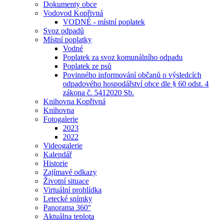
Dokumenty obce
Vodovod Kopřivná
VODNÉ - místní poplatek
Svoz odpadů
Místní poplatky
Vodné
Poplatek za svoz komunálního odpadu
Poplatek ze psů
Povinného informování občanů o výsledcích
odpadového hospodářství obce dle § 60 odst. 4
zákona č. 5412020 Sb.
Knihovna Kopřivná
Knihovna
Fotogalerie
2023
2022
Videogalerie
Kalendář
Historie
Zajímavé odkazy
Životní situace
Virtuální prohlídka
Letecké snímky
Panorama 360°
Aktuálna teplota