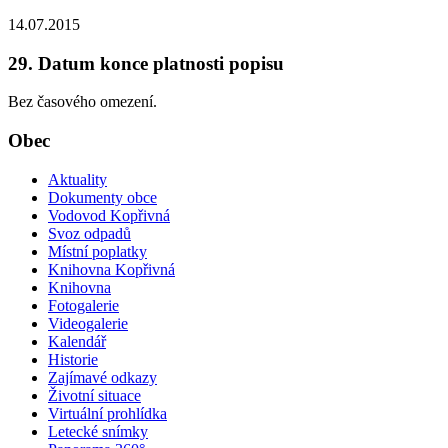
14.07.2015
29. Datum konce platnosti popisu
Bez časového omezení.
Obec
Aktuality
Dokumenty obce
Vodovod Kopřivná
Svoz odpadů
Místní poplatky
Knihovna Kopřivná
Knihovna
Fotogalerie
Videogalerie
Kalendář
Historie
Zajímavé odkazy
Životní situace
Virtuální prohlídka
Letecké snímky