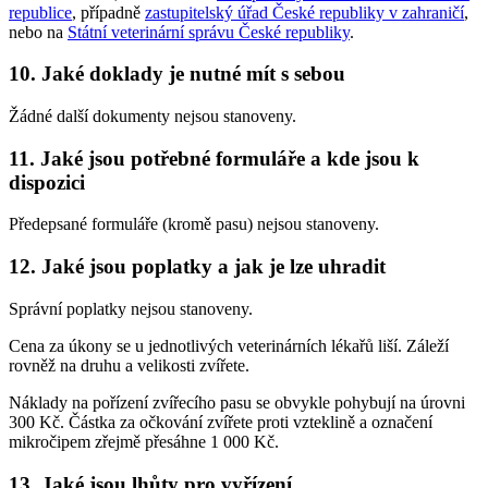
republice
, případně
zastupitelský úřad České republiky v zahraničí
,
nebo na
Státní veterinární správu České republiky
.
10. Jaké doklady je nutné mít s sebou
Žádné další dokumenty nejsou stanoveny.
11. Jaké jsou potřebné formuláře a kde jsou k
dispozici
Předepsané formuláře (kromě pasu) nejsou stanoveny.
12. Jaké jsou poplatky a jak je lze uhradit
Správní poplatky nejsou stanoveny.
Cena za úkony se u jednotlivých veterinárních lékařů liší. Záleží
rovněž na druhu a velikosti zvířete.
Náklady na pořízení zvířecího pasu se obvykle pohybují na úrovni
300 Kč. Částka za očkování zvířete proti vzteklině a označení
mikročipem zřejmě přesáhne 1 000 Kč.
13. Jaké jsou lhůty pro vyřízení