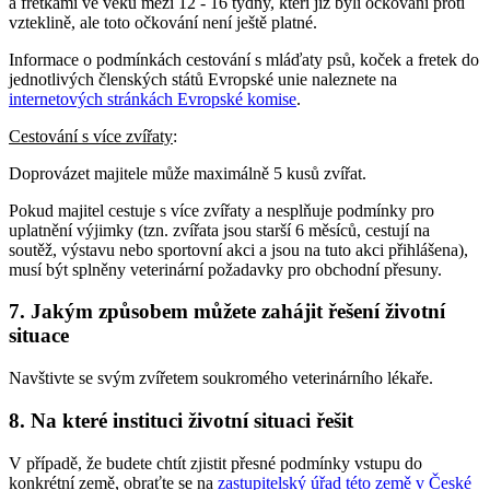
a fretkami ve věku mezi 12 - 16 týdny, kteří již byli očkováni proti
vzteklině, ale toto očkování není ještě platné.
Informace o podmínkách cestování s mláďaty psů, koček a fretek do
jednotlivých členských států Evropské unie naleznete na
internetových stránkách Evropské komise
.
Cestování s více zvířaty
:
Doprovázet majitele může maximálně 5 kusů zvířat.
Pokud majitel cestuje s více zvířaty a nesplňuje podmínky pro
uplatnění výjimky (tzn. zvířata jsou starší 6 měsíců, cestují na
soutěž, výstavu nebo sportovní akci a jsou na tuto akci přihlášena),
musí být splněny veterinární požadavky pro obchodní přesuny.
7. Jakým způsobem můžete zahájit řešení životní
situace
Navštivte se svým zvířetem soukromého veterinárního lékaře.
8. Na které instituci životní situaci řešit
V případě, že budete chtít zjistit přesné podmínky vstupu do
konkrétní země, obraťte se na
zastupitelský úřad této země v České