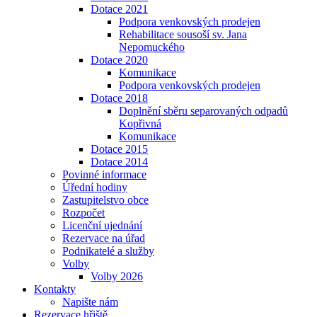
Dotace 2021
Podpora venkovských prodejen
Rehabilitace sousoší sv. Jana
Nepomuckého
Dotace 2020
Komunikace
Podpora venkovských prodejen
Dotace 2018
Doplnění sběru separovaných odpadů
Kopřivná
Komunikace
Dotace 2015
Dotace 2014
Povinné informace
Úřední hodiny
Zastupitelstvo obce
Rozpočet
Licenční ujednání
Rezervace na úřad
Podnikatelé a služby
Volby
Volby 2026
Kontakty
Napište nám
Rezervace hřiště