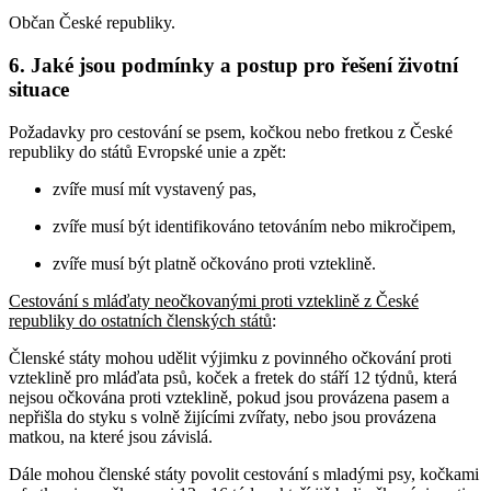
Občan České republiky.
6. Jaké jsou podmínky a postup pro řešení životní
situace
Požadavky pro cestování se psem, kočkou nebo fretkou z České
republiky do států Evropské unie a zpět:
zvíře musí mít vystavený pas,
zvíře musí být identifikováno tetováním nebo mikročipem,
zvíře musí být platně očkováno proti vzteklině.
Cestování s mláďaty neočkovanými proti vzteklině z České
republiky do ostatních členských států
:
Členské státy mohou udělit výjimku z povinného očkování proti
vzteklině pro mláďata psů, koček a fretek do stáří 12 týdnů, která
nejsou očkována proti vzteklině, pokud jsou provázena pasem a
nepřišla do styku s volně žijícími zvířaty, nebo jsou provázena
matkou, na které jsou závislá.
Dále mohou členské státy povolit cestování s mladými psy, kočkami