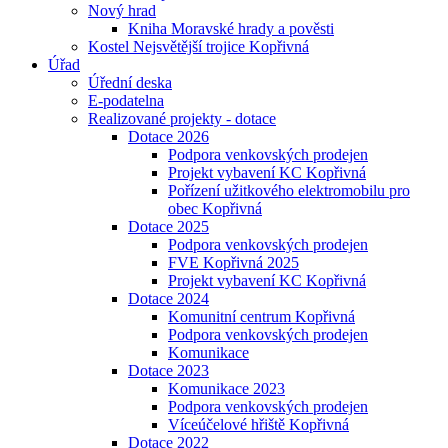
Nový hrad
Kniha Moravské hrady a pověsti
Kostel Nejsvětější trojice Kopřivná
Úřad
Úřední deska
E-podatelna
Realizované projekty - dotace
Dotace 2026
Podpora venkovských prodejen
Projekt vybavení KC Kopřivná
Pořízení užitkového elektromobilu pro
obec Kopřivná
Dotace 2025
Podpora venkovských prodejen
FVE Kopřivná 2025
Projekt vybavení KC Kopřivná
Dotace 2024
Komunitní centrum Kopřivná
Podpora venkovských prodejen
Komunikace
Dotace 2023
Komunikace 2023
Podpora venkovských prodejen
Víceúčelové hřiště Kopřivná
Dotace 2022