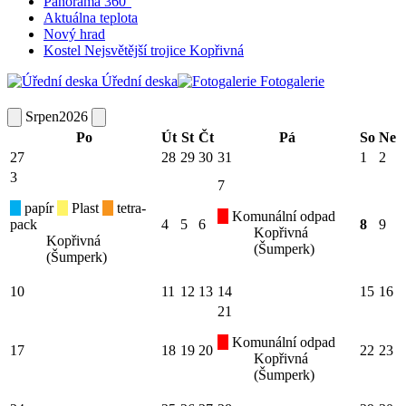
Panorama 360°
Aktuálna teplota
Nový hrad
Kostel Nejsvětější trojice Kopřivná
Úřední deska
Fotogalerie
Srpen
2026
Po
Út
St
Čt
Pá
So
Ne
27
28
29
30
31
1
2
3
7
papír
Plast
tetra-
Komunální odpad
pack
4
5
6
8
9
Kopřivná
Kopřivná
(Šumperk)
(Šumperk)
10
11
12
13
14
15
16
21
Komunální odpad
17
18
19
20
22
23
Kopřivná
(Šumperk)