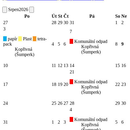
Srpen
2026
Po
Út
St
Čt
Pá
So
Ne
27
28
29
30
31
1
2
3
7
papír
Plast
tetra-
Komunální odpad
pack
4
5
6
8
9
Kopřivná
Kopřivná
(Šumperk)
(Šumperk)
10
11
12
13
14
15
16
21
Komunální odpad
17
18
19
20
22
23
Kopřivná
(Šumperk)
24
25
26
27
28
29
30
4
Komunální odpad
31
1
2
3
5
6
Kopřivná
(Šumperk)