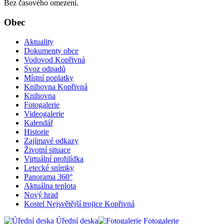
Bez časového omezení.
Obec
Aktuality
Dokumenty obce
Vodovod Kopřivná
Svoz odpadů
Místní poplatky
Knihovna Kopřivná
Knihovna
Fotogalerie
Videogalerie
Kalendář
Historie
Zajímavé odkazy
Životní situace
Virtuální prohlídka
Letecké snímky
Panorama 360°
Aktuálna teplota
Nový hrad
Kostel Nejsvětější trojice Kopřivná
Úřední deska
Fotogalerie