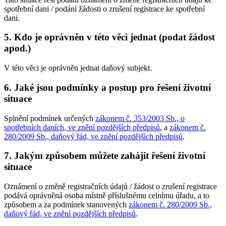
spotřební dani / podání žádosti o zrušení registrace ke spotřební
dani.
5. Kdo je oprávněn v této věci jednat (podat žádost
apod.)
V této věci je oprávněn jednat daňový subjekt.
6. Jaké jsou podmínky a postup pro řešení životní
situace
Splnění podmínek určených
zákonem č. 353/2003 Sb., o
spotřebních daních, ve znění pozdějších předpisů
, a
zákonem č.
280/2009 Sb., daňový řád, ve znění pozdějších předpisů
.
7. Jakým způsobem můžete zahájit řešení životní
situace
Oznámení o změně registračních údajů / žádost o zrušení registrace
podává oprávněná osoba místně příslušnému celnímu úřadu, a to
způsobem a za podmínek stanovených
zákonem č. 280/2009 Sb.,
daňový řád, ve znění pozdějších předpisů
.