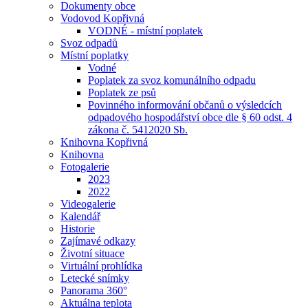
Dokumenty obce
Vodovod Kopřivná
VODNÉ - místní poplatek
Svoz odpadů
Místní poplatky
Vodné
Poplatek za svoz komunálního odpadu
Poplatek ze psů
Povinného informování občanů o výsledcích
odpadového hospodářství obce dle § 60 odst. 4
zákona č. 5412020 Sb.
Knihovna Kopřivná
Knihovna
Fotogalerie
2023
2022
Videogalerie
Kalendář
Historie
Zajímavé odkazy
Životní situace
Virtuální prohlídka
Letecké snímky
Panorama 360°
Aktuálna teplota