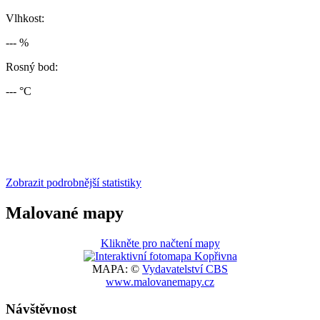
Vlhkost:
--- %
Rosný bod:
--- °C
Zobrazit podrobnější statistiky
Malované mapy
Klikněte pro načtení mapy
MAPA: ©
Vydavatelství CBS
www.malovanemapy.cz
Návštěvnost