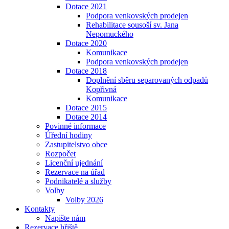
Dotace 2021
Podpora venkovských prodejen
Rehabilitace sousoší sv. Jana
Nepomuckého
Dotace 2020
Komunikace
Podpora venkovských prodejen
Dotace 2018
Doplnění sběru separovaných odpadů
Kopřivná
Komunikace
Dotace 2015
Dotace 2014
Povinné informace
Úřední hodiny
Zastupitelstvo obce
Rozpočet
Licenční ujednání
Rezervace na úřad
Podnikatelé a služby
Volby
Volby 2026
Kontakty
Napište nám
Rezervace hřiště