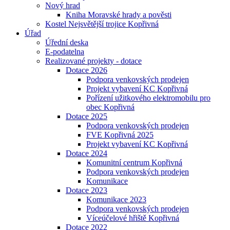
Nový hrad
Kniha Moravské hrady a pověsti
Kostel Nejsvětější trojice Kopřivná
Úřad
Úřední deska
E-podatelna
Realizované projekty - dotace
Dotace 2026
Podpora venkovských prodejen
Projekt vybavení KC Kopřivná
Pořízení užitkového elektromobilu pro
obec Kopřivná
Dotace 2025
Podpora venkovských prodejen
FVE Kopřivná 2025
Projekt vybavení KC Kopřivná
Dotace 2024
Komunitní centrum Kopřivná
Podpora venkovských prodejen
Komunikace
Dotace 2023
Komunikace 2023
Podpora venkovských prodejen
Víceúčelové hřiště Kopřivná
Dotace 2022