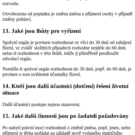
rozvodu.
Osvobozena od poplatku je změna jména a příjmení osoby v případě
změny pohlaví.
13. Jaké jsou lhůty pro vyřízení
Správní orgán je povinen rozhodnout ve věci do 30 dnů od zahájení
řízení, ve zvlášť složitých případech rozhodne nejdéle do 60 dnů;
nelze-li rozhodnout v této lhůtě, může ji přiměřeně prodloužit
odvolací orgán.
Nemůže-li správní orgán rozhodnout do 30 dnů, popř. do 60 dnů, je
povinen o tom uvědomit účastníky řízení.
14. Kteří jsou další účastníci (dotčení) řešení životní
situace
Další účastníci postupu nejsou stanoveni.
15. Jaké další činnosti jsou po žadateli požadovány
Po nabytí právní moci rozhodnutí o změně jména, popř. jmen, nebo
příjmení je třeba požádat na základě nově vydaného matričního