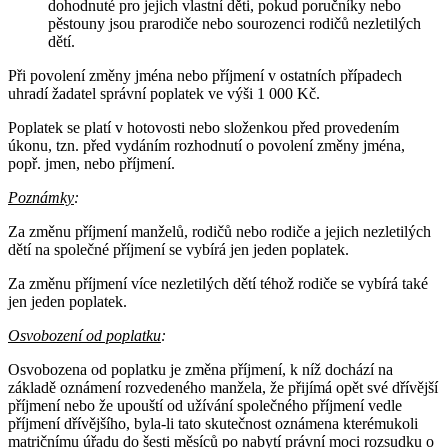
dohodnuté pro jejich vlastní děti, pokud poručníky nebo
pěstouny jsou prarodiče nebo sourozenci rodičů nezletilých
dětí.
Při povolení změny jména nebo příjmení v ostatních případech
uhradí žadatel správní poplatek ve výši 1 000 Kč.
Poplatek se platí v hotovosti nebo složenkou před provedením
úkonu, tzn. před vydáním rozhodnutí o povolení změny jména,
popř. jmen, nebo příjmení.
Poznámky
:
Za změnu příjmení manželů, rodičů nebo rodiče a jejich nezletilých
dětí na společné příjmení se vybírá jen jeden poplatek.
Za změnu příjmení více nezletilých dětí téhož rodiče se vybírá také
jen jeden poplatek.
Osvobození od poplatku
:
Osvobozena od poplatku je změna příjmení, k níž dochází na
základě oznámení rozvedeného manžela, že přijímá opět své dřívější
příjmení nebo že upouští od užívání společného příjmení vedle
příjmení dřívějšího, byla-li tato skutečnost oznámena kterémukoli
matričnímu úřadu do šesti měsíců po nabytí právní moci rozsudku o