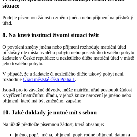
situace
Podejte písemnou žádost o změnu jména nebo příjmení na příslušný
úřad.
8. Na které instituci životní situaci řešit
O povolení změny jména nebo příjmení rozhoduje matriční úřad
příslušný dle místa trvalého pobytu nebo posledního trvalého pobytu
žadatele v České republice; u nezletilého dítěte matriční úřad v místě
jeho trvalého pobytu.
V případě, že u žadatele či nezletilého dítěte takový pobyt není,
rozhoduje
Úřad městské části Praha 1
.
Jsou-li pro to závažné důvody, může matriční úřad postoupit žádost
k vyřízení matričnímu úřadu, v jehož knize narození je jméno nebo
příjmení, které má být změněno, zapsáno.
10. Jaké doklady je nutné mít s sebou
Na úřadě předložte písemnou žádost, která obsahuje:
jméno, popř. jména, příjmení, popř. rodné příjmení, datum a