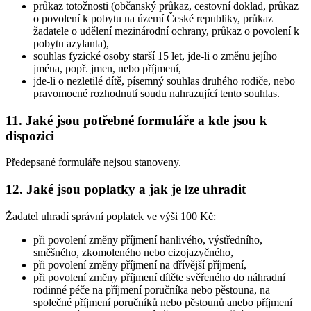
průkaz totožnosti (občanský průkaz, cestovní doklad, průkaz
o povolení k pobytu na území České republiky, průkaz
žadatele o udělení mezinárodní ochrany, průkaz o povolení k
pobytu azylanta),
souhlas fyzické osoby starší 15 let, jde-li o změnu jejího
jména, popř. jmen, nebo příjmení,
jde-li o nezletilé dítě, písemný souhlas druhého rodiče, nebo
pravomocné rozhodnutí soudu nahrazující tento souhlas.
11. Jaké jsou potřebné formuláře a kde jsou k
dispozici
Předepsané formuláře nejsou stanoveny.
12. Jaké jsou poplatky a jak je lze uhradit
Žadatel uhradí správní poplatek ve výši 100 Kč:
při povolení změny příjmení hanlivého, výstředního,
směšného, zkomoleného nebo cizojazyčného,
při povolení změny příjmení na dřívější příjmení,
při povolení změny příjmení dítěte svěřeného do náhradní
rodinné péče na příjmení poručníka nebo pěstouna, na
společné příjmení poručníků nebo pěstounů anebo příjmení