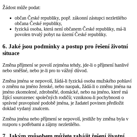
Žádost může podat:
občan České republiky, popř. zákonní zástupci nezletilého
občana České republiky,
fyzická osoba, která není občanem České republiky, má-li
povolen trvalý pobyt na území České republiky.
6. Jaké jsou podmínky a postup pro řešení životní
situace
Změna příjmení se povolí zejména tehdy, jde-li o příjmení hanlivé
nebo směšné, nebo je-li pro to vážný důvod.
Změna jména se nepovolí, žádá-li fyzická osoba mužského pohlaví
o změnu na jméno ženské, nebo naopak, žádá-li o změnu jména na
jméno zkomolené, zdrobnělé, domácké, nebo na jméno, které má
žijící sourozenec společných rodičů; vzniknou-li pochybnosti o
správné pravopisné podobě jména, je žadatel povinen předložit
doklad vydaný znalcem.
Změna jména nebo příjmení se nepovolí, jestliže by změna byla v
rozporu s potřebami a zájmy nezletilého.
7. Jakým způsobem můžete zahájit řešení životní