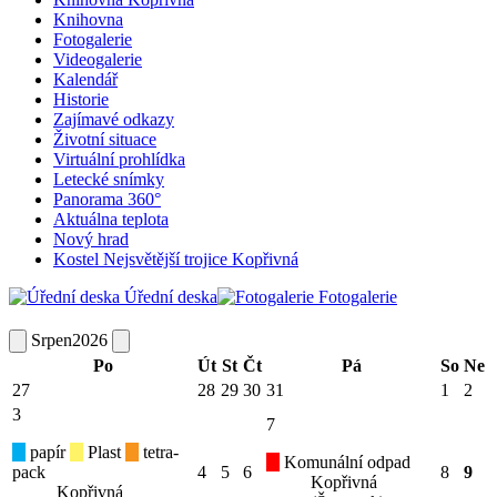
Knihovna
Fotogalerie
Videogalerie
Kalendář
Historie
Zajímavé odkazy
Životní situace
Virtuální prohlídka
Letecké snímky
Panorama 360°
Aktuálna teplota
Nový hrad
Kostel Nejsvětější trojice Kopřivná
Úřední deska
Fotogalerie
Srpen
2026
Po
Út
St
Čt
Pá
So
Ne
27
28
29
30
31
1
2
3
7
papír
Plast
tetra-
Komunální odpad
pack
4
5
6
8
9
Kopřivná
Kopřivná