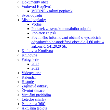
Dokumenty obce
Vodovod Kopřivná
VODNÉ - místní poplatek
Svoz odpadů
Místní poplatky
Vodné
Poplatek za svoz komunálního odpadu
Poplatek ze psů
Povinného informování občanů o výsledcích
odpadového hospodářství obce dle § 60 odst. 4
zákona č. 5412020 Sb.
Knihovna Kopřivná
Knihovna
Fotogalerie
2023
2022
Videogalerie
Kalendář
Historie
Zajímavé odkazy
Životní situace
Virtuální prohlídka
Letecké snímky
Panorama 360°
Aktuálna teplota