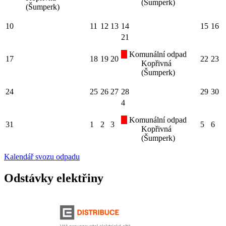
(Šumperk)
(Šumperk)
10
11
12
13
14
15
16
21
Komunální odpad
17
18
19
20
22
23
Kopřivná
(Šumperk)
24
25
26
27
28
29
30
4
Komunální odpad
31
1
2
3
5
6
Kopřivná
(Šumperk)
Kalendář svozu odpadu
Odstávky elektřiny