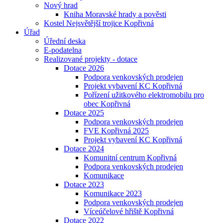
Nový hrad
Kniha Moravské hrady a pověsti
Kostel Nejsvětější trojice Kopřivná
Úřad
Úřední deska
E-podatelna
Realizované projekty - dotace
Dotace 2026
Podpora venkovských prodejen
Projekt vybavení KC Kopřivná
Pořízení užitkového elektromobilu pro
obec Kopřivná
Dotace 2025
Podpora venkovských prodejen
FVE Kopřivná 2025
Projekt vybavení KC Kopřivná
Dotace 2024
Komunitní centrum Kopřivná
Podpora venkovských prodejen
Komunikace
Dotace 2023
Komunikace 2023
Podpora venkovských prodejen
Víceúčelové hřiště Kopřivná
Dotace 2022