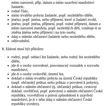
místo narození, příp. datum a místo uzavření manželství
žadatele,
rodné číslo,
místo trvalého pobytu žadatele, popř. nezletilého dítěte,
jméno, popř. jména, nebo příjmení, které si žadatel zvolil,
jméno, popř. jména, příjmení, popř. rodné příjmení, datum a
místo narození manžela, popř. nezletilých dětí, vztahuje-li se
změna jména nebo příjmení i na tyto osoby,
údaj o státním občanství žadatele nebo nezletilého dítěte,
odůvodnění.
K žádosti musí být přiložen:
rodný, popř. oddací list žadatele, nebo rodný list nezletilého
dítěte,
jde-li o osoby rozvedené, pravomocný rozsudek o rozvodu
manželství,
jde-li o osoby ovdovělé, úmrtní list,
doklad o místu trvalého pobytu na území České republiky
(např. občanský průkaz nebo průkaz o povolení k pobytu),
doklad o státním občanství (tj. občanský průkaz, cestovní
doklad, osvědčení, popř. potvrzení o státním občanství České
republiky, vysvědčení o právní způsobilosti k uzavření
manželství, je-li v něm údaj o státním občanství České
republiky uveden),