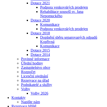
Dotace 2021
Podpora venkovských prodejen
Rehabilitace sousoší sv. Jana
Nepomuckého
Dotace 2020
Komunikace
Podpora venkovských prodejen
Dotace 2018
Doplnění sběru separovaných odpadů
Kopřivná
Komunikace
Dotace 2015
Dotace 2014
Povinné informace
Úřední hodiny
Zastupitelstvo obce
Rozpočet
Licenční ujednání
Rezervace na úřad
Podnikatelé a služby
Volby
Volby 2026
Kontakty
Napište nám
Rezervace hřiště