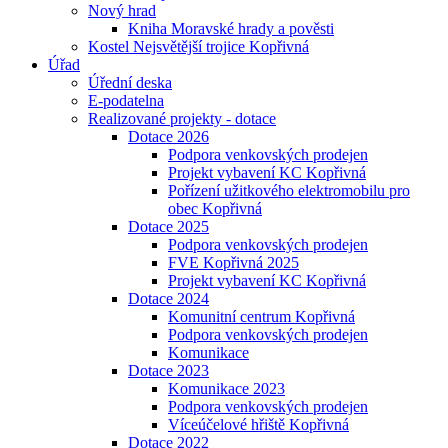
Nový hrad
Kniha Moravské hrady a pověsti
Kostel Nejsvětější trojice Kopřivná
Úřad
Úřední deska
E-podatelna
Realizované projekty - dotace
Dotace 2026
Podpora venkovských prodejen
Projekt vybavení KC Kopřivná
Pořízení užitkového elektromobilu pro
obec Kopřivná
Dotace 2025
Podpora venkovských prodejen
FVE Kopřivná 2025
Projekt vybavení KC Kopřivná
Dotace 2024
Komunitní centrum Kopřivná
Podpora venkovských prodejen
Komunikace
Dotace 2023
Komunikace 2023
Podpora venkovských prodejen
Víceúčelové hřiště Kopřivná
Dotace 2022