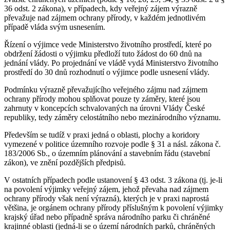
36 odst. 2 zákona), v případech, kdy veřejný zájem výrazně
převažuje nad zájmem ochrany přírody, v každém jednotlivém
případě vláda svým usnesením.
Řízení o výjimce vede Ministerstvo životního prostředí, které po
obdržení žádosti o výjimku předloží tuto žádost do 60 dnů na
jednání vlády. Po projednání ve vládě vydá Ministerstvo životního
prostředí do 30 dnů rozhodnutí o výjimce podle usnesení vlády.
Podmínku výrazně převažujícího veřejného zájmu nad zájmem
ochrany přírody mohou splňovat pouze ty záměry, které jsou
zahrnuty v koncepcích schvalovaných na úrovni Vlády České
republiky, tedy záměry celostátního nebo mezinárodního významu.
Především se tudíž v praxi jedná o oblasti, plochy a koridory
vymezené v politice územního rozvoje podle § 31 a násl. zákona č.
183/2006 Sb., o územním plánování a stavebním řádu (stavební
zákon), ve znění pozdějších předpisů.
V ostatních případech podle ustanovení § 43 odst. 3 zákona (tj. je-li
na povolení výjimky veřejný zájem, jehož převaha nad zájmem
ochrany přírody však není výrazná), kterých je v praxi naprostá
většina, je orgánem ochrany přírody příslušným k povolení výjimky
krajský úřad nebo případně správa národního parku či chráněné
krajinné oblasti (jedná-li se o území národních parků, chráněných