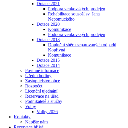
Dotace 2021
Podpora venkovských prodejen
Rehabilitace sousoší sv. Jana
Nepomuckého
Dotace 2020
Komunikace
Podpora venkovských prodejen
Dotace 2018
Doplnění sběru separovaných odpadů
Kopřivná
Komunikace
Dotace 2015
Dotace 2014
Povinné informace
Úřední hodiny
Zastupitelstvo obce
Rozpočet
Licenční ujednání
Rezervace na úřad
Podnikatelé a služby
Volby
Volby 2026
Kontakty
Napište nám
Rezervace hřiště