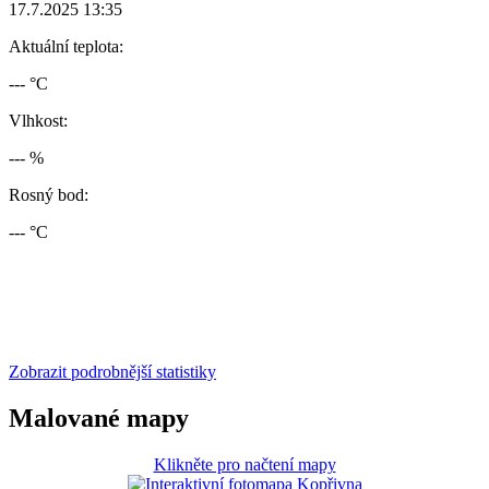
17.7.2025 13:35
Aktuální teplota:
--- °C
Vlhkost:
--- %
Rosný bod:
--- °C
Zobrazit podrobnější statistiky
Malované mapy
Klikněte pro načtení mapy