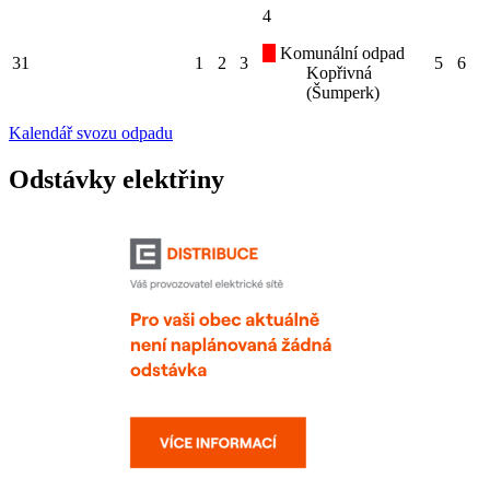
4
Komunální odpad
31
1
2
3
5
6
Kopřivná
(Šumperk)
Kalendář svozu odpadu
Odstávky elektřiny