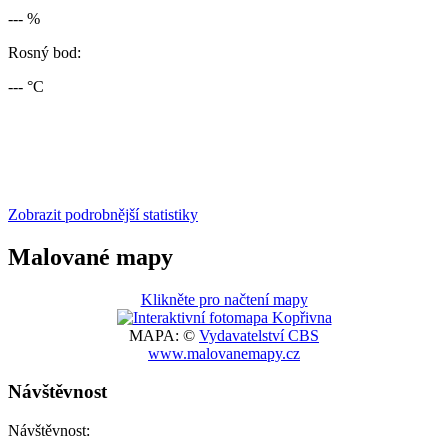
--- %
Rosný bod:
--- °C
Zobrazit podrobnější statistiky
Malované mapy
Klikněte pro načtení mapy
MAPA: ©
Vydavatelství CBS
www.malovanemapy.cz
Návštěvnost
Návštěvnost: