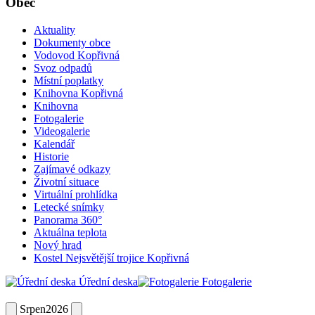
Obec
Aktuality
Dokumenty obce
Vodovod Kopřivná
Svoz odpadů
Místní poplatky
Knihovna Kopřivná
Knihovna
Fotogalerie
Videogalerie
Kalendář
Historie
Zajímavé odkazy
Životní situace
Virtuální prohlídka
Letecké snímky
Panorama 360°
Aktuálna teplota
Nový hrad
Kostel Nejsvětější trojice Kopřivná
Úřední deska
Fotogalerie
Srpen
2026