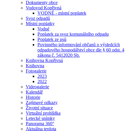
Dokumenty obce
Vodovod Kopřivná
VODNÉ - místní poplatek
Svoz odpadů
Místní poplatky
Vodné
Poplatek za svoz komunálního odpadu
Poplatek ze psů
Povinného informování občanů o výsledcích
odpadového hospodářství obce dle § 60 odst. 4
zákona č. 5412020 Sb.
Knihovna Kopřivná
Knihovna
Fotogalerie
2023
2022
Videogalerie
Kalendář
Historie
Zajímavé odkazy
Životní situace
Virtuální prohlídka
Letecké snímky
Panorama 360°
Aktuálna teplota