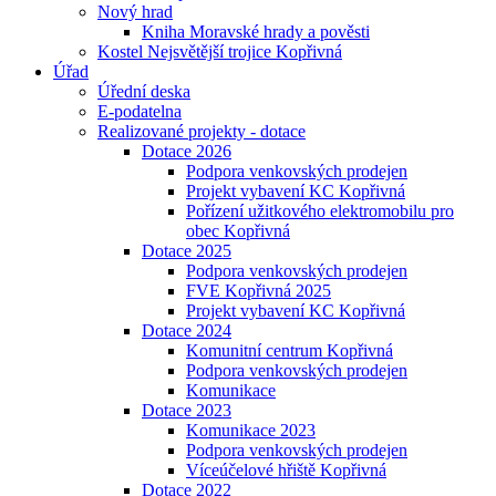
Nový hrad
Kniha Moravské hrady a pověsti
Kostel Nejsvětější trojice Kopřivná
Úřad
Úřední deska
E-podatelna
Realizované projekty - dotace
Dotace 2026
Podpora venkovských prodejen
Projekt vybavení KC Kopřivná
Pořízení užitkového elektromobilu pro
obec Kopřivná
Dotace 2025
Podpora venkovských prodejen
FVE Kopřivná 2025
Projekt vybavení KC Kopřivná
Dotace 2024
Komunitní centrum Kopřivná
Podpora venkovských prodejen
Komunikace
Dotace 2023
Komunikace 2023
Podpora venkovských prodejen
Víceúčelové hřiště Kopřivná
Dotace 2022