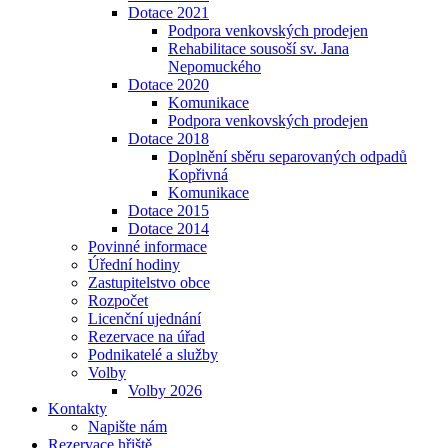
Dotace 2021
Podpora venkovských prodejen
Rehabilitace sousoší sv. Jana
Nepomuckého
Dotace 2020
Komunikace
Podpora venkovských prodejen
Dotace 2018
Doplnění sběru separovaných odpadů
Kopřivná
Komunikace
Dotace 2015
Dotace 2014
Povinné informace
Úřední hodiny
Zastupitelstvo obce
Rozpočet
Licenční ujednání
Rezervace na úřad
Podnikatelé a služby
Volby
Volby 2026
Kontakty
Napište nám
Rezervace hřiště