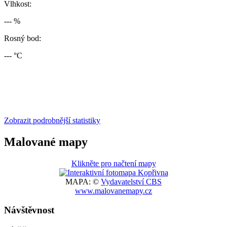
Vlhkost:
--- %
Rosný bod:
--- °C
Zobrazit podrobnější statistiky
Malované mapy
Klikněte pro načtení mapy
MAPA: ©
Vydavatelství CBS
www.malovanemapy.cz
Návštěvnost