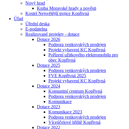
Nový hrad
Kniha Moravské hrady a pověsti
Kostel Nejsvětější trojice Kopřivná
Úřad
Úřední deska
E-podatelna
Realizované projekty - dotace
Dotace 2026
Podpora venkovských prodejen
Projekt vybavení KC Kopřivná
Pořízení užitkového elektromobilu pro
obec Kopřivná
Dotace 2025
Podpora venkovských prodejen
FVE Kopřivná 2025
Projekt vybavení KC Kopřivná
Dotace 2024
Komunitní centrum Kopřivná
Podpora venkovských prodejen
Komunikace
Dotace 2023
Komunikace 2023
Podpora venkovských prodejen
Víceúčelové hřiště Kopřivná
Dotace 2022