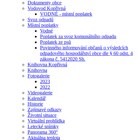
Dokumenty obce
Vodovod Kopřivná
VODNÉ - místní poplatek
Svoz odpadů
Místní poplatky
Vodné
Poplatek za svoz komunálního odpadu
Poplatek ze psů
Povinného informování občanů o výsledcích
odpadového hospodářství obce dle § 60 odst. 4
zákona č. 5412020 Sb.
Knihovna Kopřivná
Knihovna
Fotogalerie
2023
2022
Videogalerie
Kalendář
Historie
Zajímavé odkazy
Životní situace
Virtuální prohlídka
Letecké snímky
Panorama 360°
Aktuálna teplota