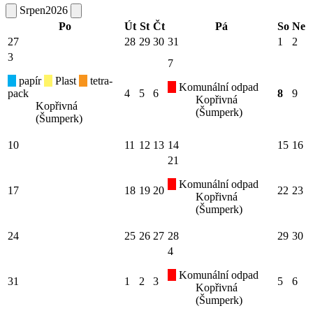
Srpen
2026
Po
Út
St
Čt
Pá
So
Ne
27
28
29
30
31
1
2
3
7
papír
Plast
tetra-
Komunální odpad
pack
4
5
6
8
9
Kopřivná
Kopřivná
(Šumperk)
(Šumperk)
10
11
12
13
14
15
16
21
Komunální odpad
17
18
19
20
22
23
Kopřivná
(Šumperk)
24
25
26
27
28
29
30
4
Komunální odpad
31
1
2
3
5
6
Kopřivná
(Šumperk)