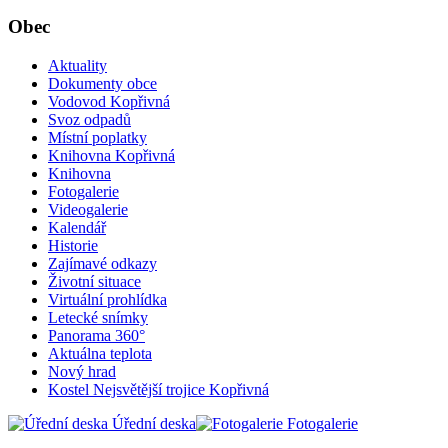
Obec
Aktuality
Dokumenty obce
Vodovod Kopřivná
Svoz odpadů
Místní poplatky
Knihovna Kopřivná
Knihovna
Fotogalerie
Videogalerie
Kalendář
Historie
Zajímavé odkazy
Životní situace
Virtuální prohlídka
Letecké snímky
Panorama 360°
Aktuálna teplota
Nový hrad
Kostel Nejsvětější trojice Kopřivná
Úřední deska
Fotogalerie