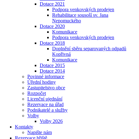
Dotace 2021
Podpora venkovských prodejen
Rehabilitace sousoší sv. Jana
Nepomuckého
Dotace 2020
Komunikace
Podpora venkovských prodejen
Dotace 2018
Doplnění sběru separovaných odpadů
Kopřivná
Komunikace
Dotace 2015
Dotace 2014
Povinné informace
Úřední hodiny
Zastupitelstvo obce
Rozpočet
Licenční ujednání
Rezervace na úřad
Podnikatelé a služby
Volby
Volby 2026
Kontakty
Napište nám
Rezervace hřiště