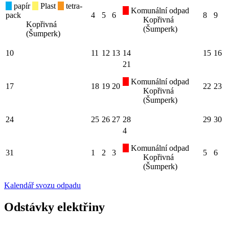
papír
Plast
tetra-
Komunální odpad
pack
4
5
6
8
9
Kopřivná
Kopřivná
(Šumperk)
(Šumperk)
10
11
12
13
14
15
16
21
Komunální odpad
17
18
19
20
22
23
Kopřivná
(Šumperk)
24
25
26
27
28
29
30
4
Komunální odpad
31
1
2
3
5
6
Kopřivná
(Šumperk)
Kalendář svozu odpadu
Odstávky elektřiny