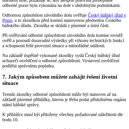
uhelném dole, požaduje se, aby alespoň polovina předepsané
odborné praxe byla vykonána na dole s obdobnými podmínkami.
Odbornou způsobilost závodního dolu ověřuje
Český báňský úřad v
Praze
, a to zkouškou před komisí stanovenou předsedou Českého
báňského úřadu. Zkouška se skládá z písemné a ústní části.
Při ověřování odborné způsobilosti závodního dolu komise rovněž
ověří a posoudí dosavadní výsledky při výkonu technických funkcí
a schopnosti řešit provozní situace a mimořádné události.
Na základě úspěšně vykonané zkoušky vydá Český báňský úřad
uchazeči osvědčení o odborné způsobilosti. Vystavení osvědčení
podléhá správnímu poplatku.
7. Jakým způsobem můžete zahájit řešení životní
situace
Termín zkoušky odborné způsobilosti může být stanoven až na
základě písemné přihlášky, kterou je třeba podat příslušnému orgánu
státní báňské správy.
K přihlášce musí být přiloženy všechny požadované náležitosti dle
bodu 10.