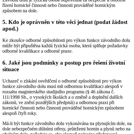
řízení hornické činnosti nebo činnosti prováděné hornickým
způsobem na dole.
5. Kdo je oprávněn v této věci jednat (podat žádost
apod.)
Ke zkoušce odborné způsobilosti pro výkon funkce závodního dolu
může být připuštěna každá fyzická osoba, která splňuje požadavky
odborné kvalifikace a odborné praxe.
6. Jaké jsou podmínky a postup pro řešení životní
situace
Uchazeč o získání osvědčení o odborné způsobilosti pro výkon
funkce závodního dolu musí mít odbornou kvalifikaci alespoň v
rozsahu magisterského studijního programu (§ 46 zákona č.
111/1998 Sb., o vysokých školách a o změně a doplnění dalších
zákonů, ve znění pozdějších předpisů) a odbornou praxi při
hornické činnosti nebo činnosti prováděné hornickým způsobem
alespoň čtyři roky.
Má-li být funkce závodního dolu vykonávána na plynujícím dole, na
dole nebezpečném důlními otřesy, průtržemi hornin a plynů nebo na