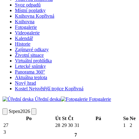
Svoz odpadů
Místní poplatky
Knihovna Kopřivná
Knihovna
Fotogalerie
Videogalerie
Kalendář
Historie
Zajímavé odkazy
Životní situace
Virtuální prohlídka
Letecké snímky
Panorama 360°
Aktuálna teplota
Nový hrad
Kostel Nejsvětější trojice Kopřivná
Úřední deska
Fotogalerie
Srpen
2026
Po
Út
St
Čt
Pá
So
Ne
27
28
29
30
31
1
2
3
7