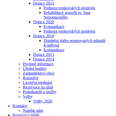
Dotace 2021
Podpora venkovských prodejen
Rehabilitace sousoší sv. Jana
Nepomuckého
Dotace 2020
Komunikace
Podpora venkovských prodejen
Dotace 2018
Doplnění sběru separovaných odpadů
Kopřivná
Komunikace
Dotace 2015
Dotace 2014
Povinné informace
Úřední hodiny
Zastupitelstvo obce
Rozpočet
Licenční ujednání
Rezervace na úřad
Podnikatelé a služby
Volby
Volby 2026
Kontakty
Napište nám
Rezervace hřiště