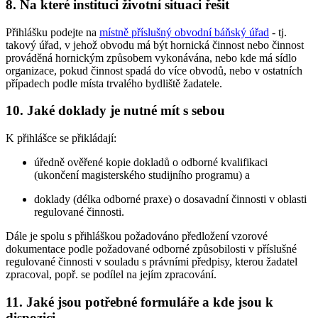
8. Na které instituci životní situaci řešit
Přihlášku podejte na
místně příslušný obvodní báňský úřad
- tj.
takový úřad, v jehož obvodu má být hornická činnost nebo činnost
prováděná hornickým způsobem vykonávána, nebo kde má sídlo
organizace, pokud činnost spadá do více obvodů, nebo v ostatních
případech podle místa trvalého bydliště žadatele.
10. Jaké doklady je nutné mít s sebou
K přihlášce se přikládají:
úředně ověřené kopie dokladů o odborné kvalifikaci
(ukončení magisterského studijního programu) a
doklady (délka odborné praxe) o dosavadní činnosti v oblasti
regulované činnosti.
Dále je spolu s přihláškou požadováno předložení vzorové
dokumentace podle požadované odborné způsobilosti v příslušné
regulované činnosti v souladu s právními předpisy, kterou žadatel
zpracoval, popř. se podílel na jejím zpracování.
11. Jaké jsou potřebné formuláře a kde jsou k
dispozici