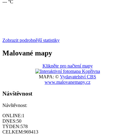
--- °C
Zobrazit podrobnější statistiky
Malované mapy
Klikněte pro načtení mapy
MAPA: ©
Vydavatelství CBS
www.malovanemapy.cz
Návštěvnost
Návštěvnost:
ONLINE:
1
DNES:
50
TÝDEN:
578
CELKEM:
969413