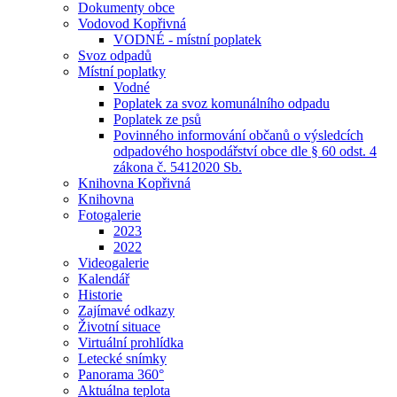
Dokumenty obce
Vodovod Kopřivná
VODNÉ - místní poplatek
Svoz odpadů
Místní poplatky
Vodné
Poplatek za svoz komunálního odpadu
Poplatek ze psů
Povinného informování občanů o výsledcích
odpadového hospodářství obce dle § 60 odst. 4
zákona č. 5412020 Sb.
Knihovna Kopřivná
Knihovna
Fotogalerie
2023
2022
Videogalerie
Kalendář
Historie
Zajímavé odkazy
Životní situace
Virtuální prohlídka
Letecké snímky
Panorama 360°
Aktuálna teplota