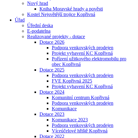
Nový hrad
Kniha Moravské hrady a pověsti
Kostel Nejsvětější trojice Kopřivná
Úřad
Úřední deska
E-podatelna
Realizované projekty - dotace
Dotace 2026
Podpora venkovských prodejen
Projekt vybavení KC Kopřivná
Pořízení užitkového elektromobilu pro
obec Kopřivná
Dotace 2025
Podpora venkovských prodejen
FVE Kopřivná 2025
Projekt vybavení KC Kopřivná
Dotace 2024
Komunitní centrum Kopřivná
Podpora venkovských prodejen
Komunikace
Dotace 2023
Komunikace 2023
Podpora venkovských prodejen
Víceúčelové hřiště Kopřivná
Dotace 2022