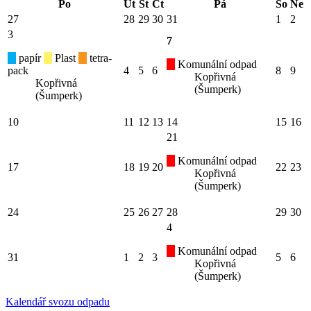
Po
Út
St
Čt
Pá
So
Ne
27
28
29
30
31
1
2
3
7
papír
Plast
tetra-
Komunální odpad
pack
4
5
6
8
9
Kopřivná
Kopřivná
(Šumperk)
(Šumperk)
10
11
12
13
14
15
16
21
Komunální odpad
17
18
19
20
22
23
Kopřivná
(Šumperk)
24
25
26
27
28
29
30
4
Komunální odpad
31
1
2
3
5
6
Kopřivná
(Šumperk)
Kalendář svozu odpadu