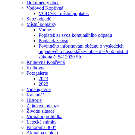
Dokumenty obce
Vodovod Kopřivná
VODNÉ - místní poplatek
Svoz odpadů
Místní poplatky
Vodné
Poplatek za svoz komunálního odpadu
Poplatek ze psů
Povinného informování občanů o výsledcích
odpadového hospodářství obce dle § 60 odst. 4
zákona č. 5412020 Sb.
Knihovna Kopřivná
Knihovna
Fotogalerie
2023
2022
Videogalerie
Kalendář
Historie
Zajímavé odkazy
Životní situace
Virtuální prohlídka
Letecké snímky
Panorama 360°
Aktuálna teplota