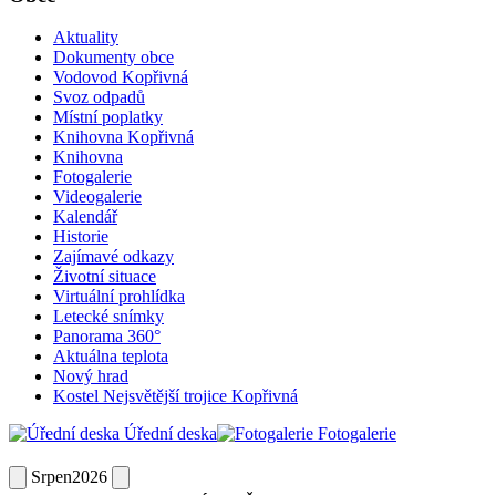
Aktuality
Dokumenty obce
Vodovod Kopřivná
Svoz odpadů
Místní poplatky
Knihovna Kopřivná
Knihovna
Fotogalerie
Videogalerie
Kalendář
Historie
Zajímavé odkazy
Životní situace
Virtuální prohlídka
Letecké snímky
Panorama 360°
Aktuálna teplota
Nový hrad
Kostel Nejsvětější trojice Kopřivná
Úřední deska
Fotogalerie
Srpen
2026