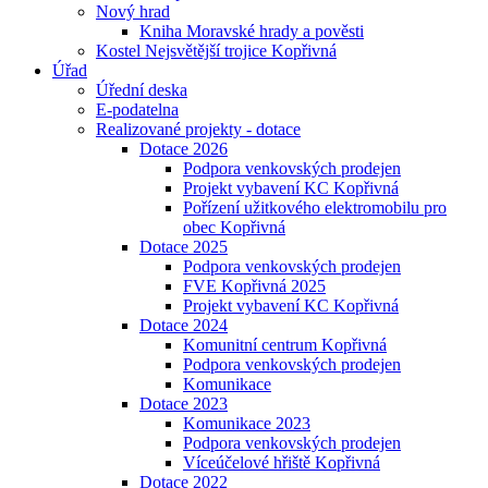
Nový hrad
Kniha Moravské hrady a pověsti
Kostel Nejsvětější trojice Kopřivná
Úřad
Úřední deska
E-podatelna
Realizované projekty - dotace
Dotace 2026
Podpora venkovských prodejen
Projekt vybavení KC Kopřivná
Pořízení užitkového elektromobilu pro
obec Kopřivná
Dotace 2025
Podpora venkovských prodejen
FVE Kopřivná 2025
Projekt vybavení KC Kopřivná
Dotace 2024
Komunitní centrum Kopřivná
Podpora venkovských prodejen
Komunikace
Dotace 2023
Komunikace 2023
Podpora venkovských prodejen
Víceúčelové hřiště Kopřivná
Dotace 2022