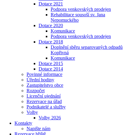
Dotace 2021
Podpora venkovských prodejen
Rehabilitace sousoší sv. Jana
Nepomuckého
Dotace 2020
Komunikace
Podpora venkovských prodejen
Dotace 2018
Doplnění sběru separovaných odpadů
Kopřivná
Komunikace
Dotace 2015
Dotace 2014
Povinné informace
Úřední hodiny
Zastupitelstvo obce
Rozpočet
Licenční ujednání
Rezervace na úřad
Podnikatelé a služby
Volby
Volby 2026
Kontakty
Napište nám
Rezervace hřiště