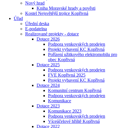
Nový hrad
Kniha Moravské hrady a pověsti
Kostel Nejsvětější trojice Kopřivná
Úřad
Úřední deska
E-podatelna
Realizované projekty - dotace
Dotace 2026
Podpora venkovských prodejen
Projekt vybavení KC Kopřivná
Pořízení užitkového elektromobilu pro
obec Kopřivná
Dotace 2025
Podpora venkovských prodejen
FVE Kopřivná 2025
Projekt vybavení KC Kopřivná
Dotace 2024
Komunitní centrum Kopřivná
Podpora venkovských prodejen
Komunikace
Dotace 2023
Komunikace 2023
Podpora venkovských prodejen
Víceúčelové hřiště Kopřivná
Dotace 2022