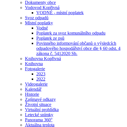
Dokumenty obce
Vodovod Kopřivná
VODNÉ - místní poplatek
Svoz odpadů
Místní poplatky
Vodné
Poplatek za svoz komunálního odpadu
Poplatek ze psů
Povinného informování občanů o výsledcích
odpadového hospodářství obce dle § 60 odst. 4
zákona č. 5412020 Sb.
Knihovna Kopřivná
Knihovna
Fotogalerie
2023
2022
Videogalerie
Kalendář
Historie
Zajímavé odkazy
Životní situace
Virtuální prohlídka
Letecké snímky
Panorama 360°
Aktuálna teplota