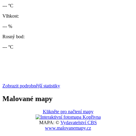
--- °C
Vlhkost:
--- %
Rosný bod:
--- °C
Zobrazit podrobnější statistiky
Malované mapy
Klikněte pro načtení mapy
MAPA: ©
Vydavatelství CBS
www.malovanemapy.cz