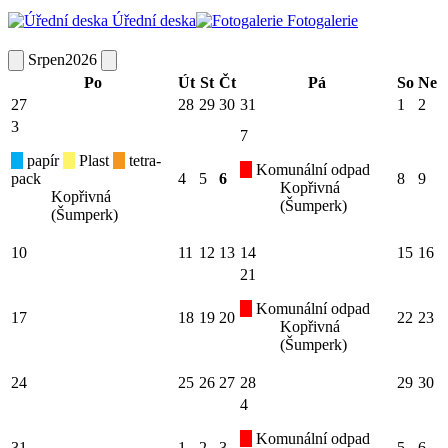
Úřední deska
Fotogalerie
Srpen
2026
Po
Út
St
Čt
Pá
So
Ne
27
28
29
30
31
1
2
3
7
papír
Plast
tetra-
Komunální odpad
pack
4
5
6
8
9
Kopřivná
Kopřivná
(Šumperk)
(Šumperk)
10
11
12
13
14
15
16
21
Komunální odpad
17
18
19
20
22
23
Kopřivná
(Šumperk)
24
25
26
27
28
29
30
4
Komunální odpad
31
1
2
3
5
6