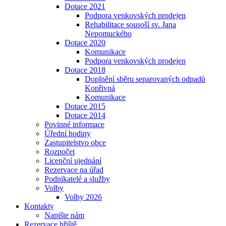
Dotace 2021
Podpora venkovských prodejen
Rehabilitace sousoší sv. Jana
Nepomuckého
Dotace 2020
Komunikace
Podpora venkovských prodejen
Dotace 2018
Doplnění sběru separovaných odpadů
Kopřivná
Komunikace
Dotace 2015
Dotace 2014
Povinné informace
Úřední hodiny
Zastupitelstvo obce
Rozpočet
Licenční ujednání
Rezervace na úřad
Podnikatelé a služby
Volby
Volby 2026
Kontakty
Napište nám
Rezervace hřiště