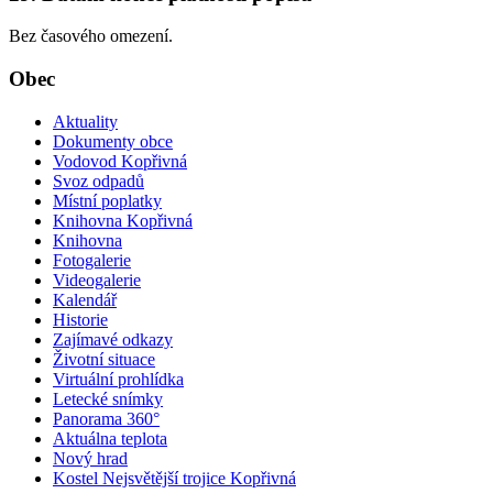
Bez časového omezení.
Obec
Aktuality
Dokumenty obce
Vodovod Kopřivná
Svoz odpadů
Místní poplatky
Knihovna Kopřivná
Knihovna
Fotogalerie
Videogalerie
Kalendář
Historie
Zajímavé odkazy
Životní situace
Virtuální prohlídka
Letecké snímky
Panorama 360°
Aktuálna teplota
Nový hrad
Kostel Nejsvětější trojice Kopřivná