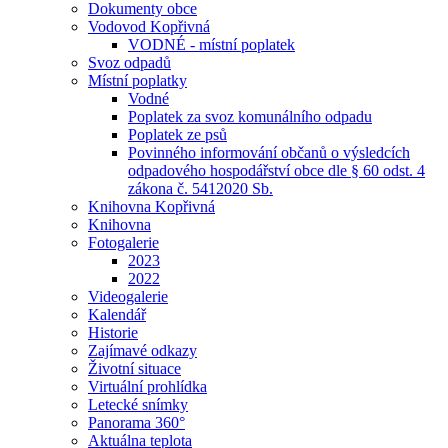
Dokumenty obce
Vodovod Kopřivná
VODNÉ - místní poplatek
Svoz odpadů
Místní poplatky
Vodné
Poplatek za svoz komunálního odpadu
Poplatek ze psů
Povinného informování občanů o výsledcích
odpadového hospodářství obce dle § 60 odst. 4
zákona č. 5412020 Sb.
Knihovna Kopřivná
Knihovna
Fotogalerie
2023
2022
Videogalerie
Kalendář
Historie
Zajímavé odkazy
Životní situace
Virtuální prohlídka
Letecké snímky
Panorama 360°
Aktuálna teplota