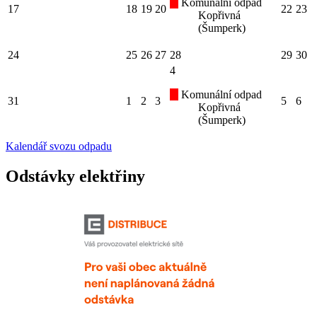
Komunální odpad
17
18
19
20
22
23
Kopřivná
(Šumperk)
24
25
26
27
28
29
30
4
Komunální odpad
31
1
2
3
5
6
Kopřivná
(Šumperk)
Kalendář svozu odpadu
Odstávky elektřiny