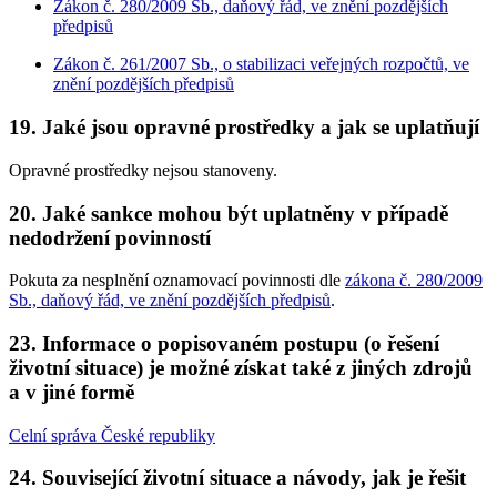
Zákon č. 280/2009 Sb., daňový řád, ve znění pozdějších
předpisů
Zákon č. 261/2007 Sb., o stabilizaci veřejných rozpočtů, ve
znění pozdějších předpisů
19. Jaké jsou opravné prostředky a jak se uplatňují
Opravné prostředky nejsou stanoveny.
20. Jaké sankce mohou být uplatněny v případě
nedodržení povinností
Pokuta za nesplnění oznamovací povinnosti dle
zákona č. 280/2009
Sb., daňový řád, ve znění pozdějších předpisů
.
23. Informace o popisovaném postupu (o řešení
životní situace) je možné získat také z jiných zdrojů
a v jiné formě
Celní správa České republiky
24. Související životní situace a návody, jak je řešit