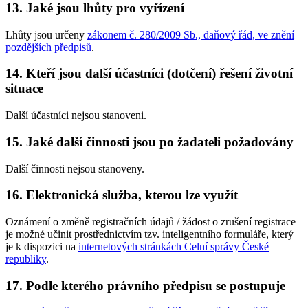
13. Jaké jsou lhůty pro vyřízení
Lhůty jsou určeny
zákonem č. 280/2009 Sb., daňový řád, ve znění
pozdějších předpisů
.
14. Kteří jsou další účastníci (dotčení) řešení životní
situace
Další účastníci nejsou stanoveni.
15. Jaké další činnosti jsou po žadateli požadovány
Další činnosti nejsou stanoveny.
16. Elektronická služba, kterou lze využít
Oznámení o změně registračních údajů / žádost o zrušení registrace
je možné učinit prostřednictvím tzv. inteligentního formuláře, který
je k dispozici na
internetových stránkách Celní správy České
republiky
.
17. Podle kterého právního předpisu se postupuje