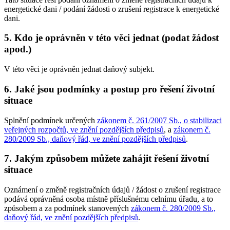
energetické dani / podání žádosti o zrušení registrace k energetické
dani.
5. Kdo je oprávněn v této věci jednat (podat žádost
apod.)
V této věci je oprávněn jednat daňový subjekt.
6. Jaké jsou podmínky a postup pro řešení životní
situace
Splnění podmínek určených
zákonem č. 261/2007 Sb., o stabilizaci
veřejných rozpočtů, ve znění pozdějších předpisů
, a
zákonem č.
280/2009 Sb., daňový řád, ve znění pozdějších předpisů
.
7. Jakým způsobem můžete zahájit řešení životní
situace
Oznámení o změně registračních údajů / žádost o zrušení registrace
podává oprávněná osoba místně příslušnému celnímu úřadu, a to
způsobem a za podmínek stanovených
zákonem č. 280/2009 Sb.,
daňový řád, ve znění pozdějších předpisů
.