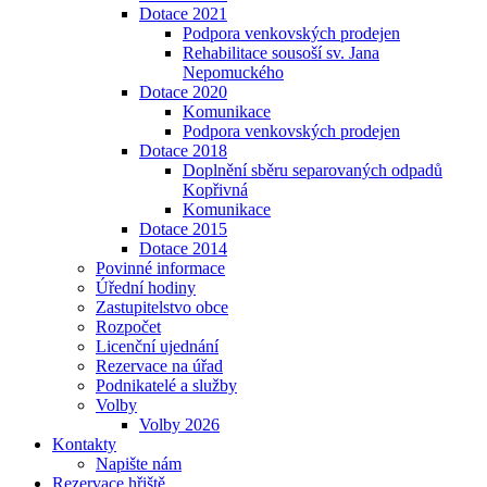
Dotace 2021
Podpora venkovských prodejen
Rehabilitace sousoší sv. Jana
Nepomuckého
Dotace 2020
Komunikace
Podpora venkovských prodejen
Dotace 2018
Doplnění sběru separovaných odpadů
Kopřivná
Komunikace
Dotace 2015
Dotace 2014
Povinné informace
Úřední hodiny
Zastupitelstvo obce
Rozpočet
Licenční ujednání
Rezervace na úřad
Podnikatelé a služby
Volby
Volby 2026
Kontakty
Napište nám
Rezervace hřiště