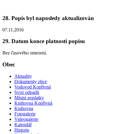
28. Popis byl naposledy aktualizován
07.11.2016
29. Datum konce platnosti popisu
Bez časového omezení.
Obec
Aktuality
Dokumenty obce
Vodovod Kopřivná
Svoz odpadů
Místní poplatky
Knihovna Kopřivná
Knihovna
Fotogalerie
Videogalerie
Kalendář
Historie