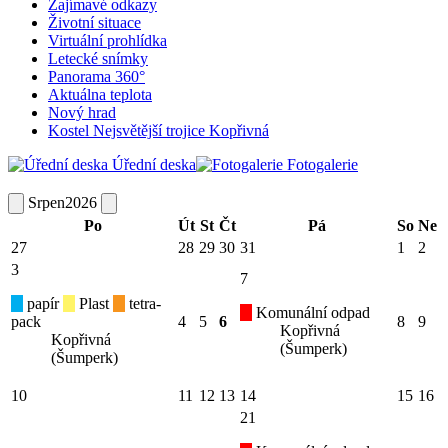
Zajímavé odkazy
Životní situace
Virtuální prohlídka
Letecké snímky
Panorama 360°
Aktuálna teplota
Nový hrad
Kostel Nejsvětější trojice Kopřivná
Úřední deska
Fotogalerie
Srpen
2026
Po
Út
St
Čt
Pá
So
Ne
27
28
29
30
31
1
2
3
7
papír
Plast
tetra-
Komunální odpad
pack
4
5
6
8
9
Kopřivná
Kopřivná
(Šumperk)
(Šumperk)
10
11
12
13
14
15
16
21