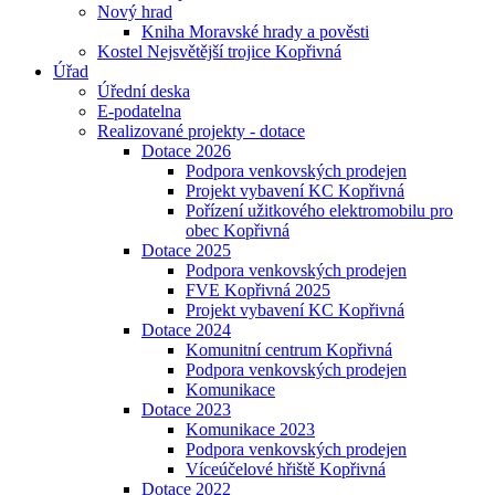
Nový hrad
Kniha Moravské hrady a pověsti
Kostel Nejsvětější trojice Kopřivná
Úřad
Úřední deska
E-podatelna
Realizované projekty - dotace
Dotace 2026
Podpora venkovských prodejen
Projekt vybavení KC Kopřivná
Pořízení užitkového elektromobilu pro
obec Kopřivná
Dotace 2025
Podpora venkovských prodejen
FVE Kopřivná 2025
Projekt vybavení KC Kopřivná
Dotace 2024
Komunitní centrum Kopřivná
Podpora venkovských prodejen
Komunikace
Dotace 2023
Komunikace 2023
Podpora venkovských prodejen
Víceúčelové hřiště Kopřivná
Dotace 2022