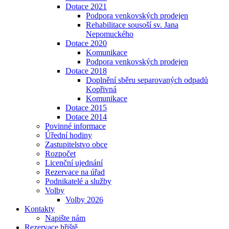
Dotace 2021
Podpora venkovských prodejen
Rehabilitace sousoší sv. Jana
Nepomuckého
Dotace 2020
Komunikace
Podpora venkovských prodejen
Dotace 2018
Doplnění sběru separovaných odpadů
Kopřivná
Komunikace
Dotace 2015
Dotace 2014
Povinné informace
Úřední hodiny
Zastupitelstvo obce
Rozpočet
Licenční ujednání
Rezervace na úřad
Podnikatelé a služby
Volby
Volby 2026
Kontakty
Napište nám
Rezervace hřiště