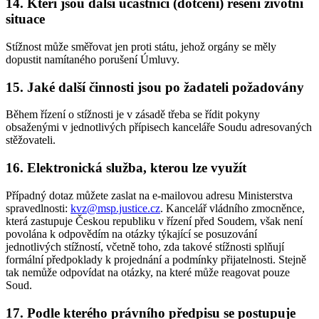
14. Kteří jsou další účastníci (dotčení) řešení životní
situace
Stížnost může směřovat jen proti státu, jehož orgány se měly
dopustit namítaného porušení Úmluvy.
15. Jaké další činnosti jsou po žadateli požadovány
Během řízení o stížnosti je v zásadě třeba se řídit pokyny
obsaženými v jednotlivých přípisech kanceláře Soudu adresovaných
stěžovateli.
16. Elektronická služba, kterou lze využít
Případný dotaz můžete zaslat na e-mailovou adresu Ministerstva
spravedlnosti:
kvz@msp.justice.cz
. Kancelář vládního zmocněnce,
která zastupuje Českou republiku v řízení před Soudem, však není
povolána k odpovědím na otázky týkající se posuzování
jednotlivých stížností, včetně toho, zda takové stížnosti splňují
formální předpoklady k projednání a podmínky přijatelnosti. Stejně
tak nemůže odpovídat na otázky, na které může reagovat pouze
Soud.
17. Podle kterého právního předpisu se postupuje