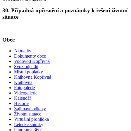
30. Případná upřesnění a poznámky k řešení životní
situace
Obec
Aktuality
Dokumenty obce
Vodovod Kopřivná
Svoz odpadů
Místní poplatky
Knihovna Kopřivná
Knihovna
Fotogalerie
Videogalerie
Kalendář
Historie
Zajímavé odkazy
Životní situace
Virtuální prohlídka
Letecké snímky
Panorama 360°