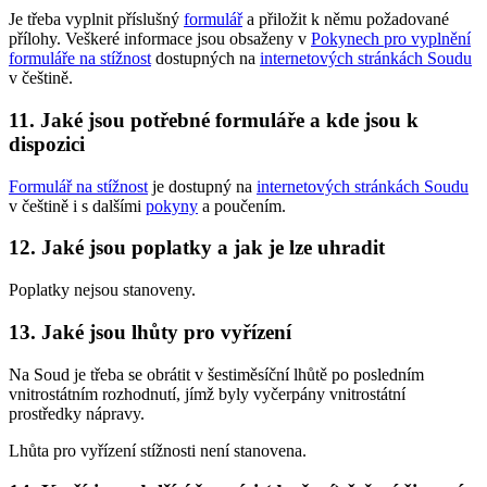
Je třeba vyplnit příslušný
formulář
a přiložit k němu požadované
přílohy. Veškeré informace jsou obsaženy v
Pokynech pro vyplnění
formuláře na stížnost
dostupných na
internetových stránkách Soudu
v češtině.
11. Jaké jsou potřebné formuláře a kde jsou k
dispozici
Formulář na stížnost
je dostupný na
internetových stránkách Soudu
v češtině i s dalšími
pokyny
a poučením.
12. Jaké jsou poplatky a jak je lze uhradit
Poplatky nejsou stanoveny.
13. Jaké jsou lhůty pro vyřízení
Na Soud je třeba se obrátit v šestiměsíční lhůtě po posledním
vnitrostátním rozhodnutí, jímž byly vyčerpány vnitrostátní
prostředky nápravy.
Lhůta pro vyřízení stížnosti není stanovena.