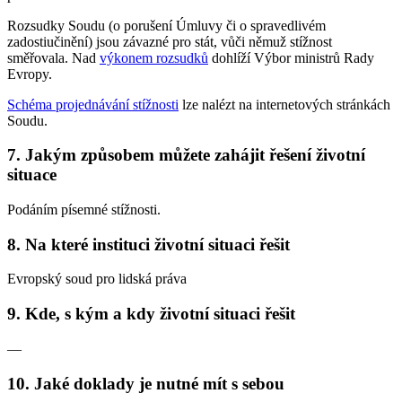
Rozsudky Soudu (o porušení Úmluvy či o spravedlivém
zadostiučinění) jsou závazné pro stát, vůči němuž stížnost
směřovala. Nad
výkonem rozsudků
dohlíží Výbor ministrů Rady
Evropy.
Schéma projednávání stížnosti
lze nalézt na internetových stránkách
Soudu.
7. Jakým způsobem můžete zahájit řešení životní
situace
Podáním písemné stížnosti.
8. Na které instituci životní situaci řešit
Evropský soud pro lidská práva
9. Kde, s kým a kdy životní situaci řešit
—
10. Jaké doklady je nutné mít s sebou