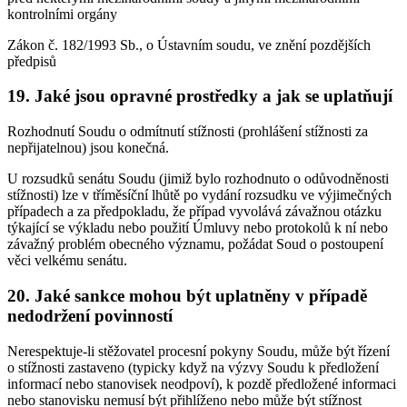
kontrolními orgány
Zákon č. 182/1993 Sb., o Ústavním soudu, ve znění pozdějších
předpisů
19. Jaké jsou opravné prostředky a jak se uplatňují
Rozhodnutí Soudu o odmítnutí stížnosti (prohlášení stížnosti za
nepřijatelnou) jsou konečná.
U rozsudků senátu Soudu (jimiž bylo rozhodnuto o odůvodněnosti
stížnosti) lze v tříměsíční lhůtě po vydání rozsudku ve výjimečných
případech a za předpokladu, že případ vyvolává závažnou otázku
týkající se výkladu nebo použití Úmluvy nebo protokolů k ní nebo
závažný problém obecného významu, požádat Soud o postoupení
věci velkému senátu.
20. Jaké sankce mohou být uplatněny v případě
nedodržení povinností
Nerespektuje-li stěžovatel procesní pokyny Soudu, může být řízení
o stížnosti zastaveno (typicky když na výzvy Soudu k předložení
informací nebo stanovisek neodpoví), k pozdě předložené informaci
nebo stanovisku nemusí být přihlíženo nebo může být stížnost