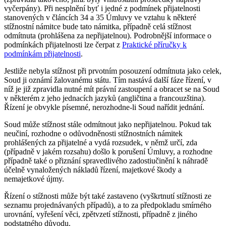
vyčerpány). Při nesplnění byť i jedné z podmínek přijatelnosti
stanovených v článcích 34 a 35 Úmluvy ve vztahu k některé
stížnostní námitce bude tato námitka, případně celá stížnost
odmítnuta (prohlášena za nepřijatelnou). Podrobnější informace o
podmínkách přijatelnosti lze čerpat z
Praktické příručky k
podmínkám přijatelnosti
.
Jestliže nebyla stížnost při prvotním posouzení odmítnuta jako celek,
Soud ji oznámí žalovanému státu. Tím nastává další fáze řízení, v
níž je již zpravidla nutné mít právní zastoupení a obracet se na Soud
v některém z jeho jednacích jazyků (angličtina a francouzština).
Řízení je obvykle písemné, nerozhodne-li Soud nařídit jednání.
Soud může stížnost stále odmítnout jako nepřijatelnou. Pokud tak
neučiní, rozhodne o odůvodněnosti stížnostních námitek
prohlášených za přijatelné a vydá rozsudek, v němž určí, zda
(případně v jakém rozsahu) došlo k porušení Úmluvy, a rozhodne
případně také o přiznání spravedlivého zadostiučinění k náhradě
účelně vynaložených nákladů řízení, majetkové škody a
nemajetkové újmy.
Řízení o stížnosti může být také zastaveno (vyškrtnutí stížnosti ze
seznamu projednávaných případů), a to za předpokladu smírného
urovnání, vyřešení věci, zpětvzetí stížnosti, případně z jiného
podstatného důvodu.