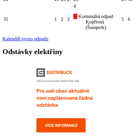
4
Komunální odpad
31
1
2
3
5
6
Kopřivná
(Šumperk)
Kalendář svozu odpadu
Odstávky elektřiny