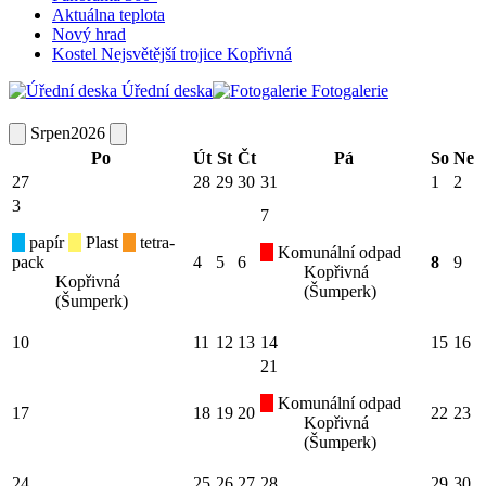
Aktuálna teplota
Nový hrad
Kostel Nejsvětější trojice Kopřivná
Úřední deska
Fotogalerie
Srpen
2026
Po
Út
St
Čt
Pá
So
Ne
27
28
29
30
31
1
2
3
7
papír
Plast
tetra-
Komunální odpad
pack
4
5
6
8
9
Kopřivná
Kopřivná
(Šumperk)
(Šumperk)
10
11
12
13
14
15
16
21
Komunální odpad
17
18
19
20
22
23
Kopřivná
(Šumperk)
24
25
26
27
28
29
30