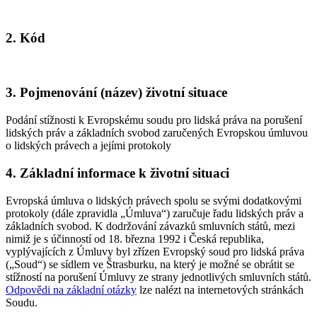
2. Kód
3. Pojmenování (název) životní situace
Podání stížnosti k Evropskému soudu pro lidská práva na porušení
lidských práv a základních svobod zaručených Evropskou úmluvou
o lidských právech a jejími protokoly
4. Základní informace k životní situaci
Evropská úmluva o lidských právech spolu se svými dodatkovými
protokoly (dále zpravidla „Úmluva“) zaručuje řadu lidských práv a
základních svobod. K dodržování závazků smluvních států, mezi
nimiž je s účinností od 18. března 1992 i Česká republika,
vyplývajících z Úmluvy byl zřízen Evropský soud pro lidská práva
(„Soud“) se sídlem ve Štrasburku, na který je možné se obrátit se
stížností na porušení Úmluvy ze strany jednotlivých smluvních států.
Odpovědi na základní otázky
lze nalézt na internetových stránkách
Soudu.