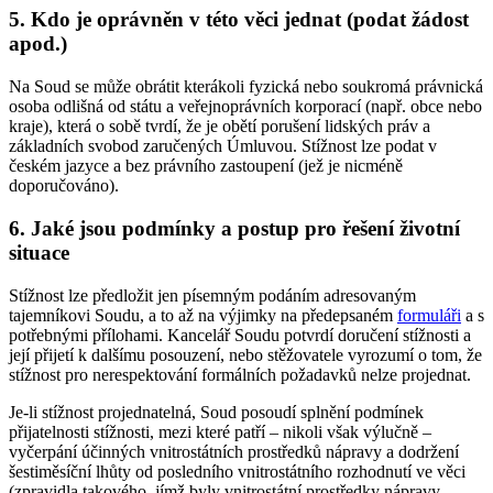
5. Kdo je oprávněn v této věci jednat (podat žádost
apod.)
Na Soud se může obrátit kterákoli fyzická nebo soukromá právnická
osoba odlišná od státu a veřejnoprávních korporací (např. obce nebo
kraje), která o sobě tvrdí, že je obětí porušení lidských práv a
základních svobod zaručených Úmluvou. Stížnost lze podat v
českém jazyce a bez právního zastoupení (jež je nicméně
doporučováno).
6. Jaké jsou podmínky a postup pro řešení životní
situace
Stížnost lze předložit jen písemným podáním adresovaným
tajemníkovi Soudu, a to až na výjimky na předepsaném
formuláři
a s
potřebnými přílohami. Kancelář Soudu potvrdí doručení stížnosti a
její přijetí k dalšímu posouzení, nebo stěžovatele vyrozumí o tom, že
stížnost pro nerespektování formálních požadavků nelze projednat.
Je-li stížnost projednatelná, Soud posoudí splnění podmínek
přijatelnosti stížnosti, mezi které patří – nikoli však výlučně –
vyčerpání účinných vnitrostátních prostředků nápravy a dodržení
šestiměsíční lhůty od posledního vnitrostátního rozhodnutí ve věci
(zpravidla takového, jímž byly vnitrostátní prostředky nápravy