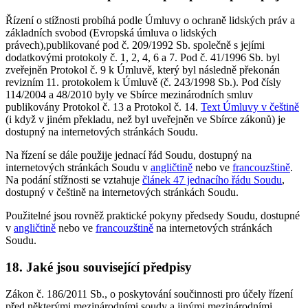
Řízení o stížnosti probíhá podle Úmluvy o ochraně lidských práv a
základních svobod (Evropská úmluva o lidských
právech),publikované pod č. 209/1992 Sb. společně s jejími
dodatkovými protokoly č. 1, 2, 4, 6 a 7. Pod č. 41/1996 Sb. byl
zveřejněn Protokol č. 9 k Úmluvě, který byl následně překonán
revizním 11. protokolem k Úmluvě (č. 243/1998 Sb.). Pod čísly
114/2004 a 48/2010 byly ve Sbírce mezinárodních smluv
publikovány Protokol č. 13 a Protokol č. 14.
Text Úmluvy v češtině
(i když v jiném překladu, než byl uveřejněn ve Sbírce zákonů) je
dostupný na internetových stránkách Soudu.
Na řízení se dále použije jednací řád Soudu, dostupný na
internetových stránkách Soudu v
angličtině
nebo ve
francouzštině
.
Na podání stížnosti se vztahuje
článek 47 jednacího řádu Soudu
,
dostupný v češtině na internetových stránkách Soudu.
Použitelné jsou rovněž praktické pokyny předsedy Soudu, dostupné
v
angličtině
nebo ve
francouzštině
na internetových stránkách
Soudu.
18. Jaké jsou související předpisy
Zákon č. 186/2011 Sb., o poskytování součinnosti pro účely řízení
před některými mezinárodními soudy a jinými mezinárodními