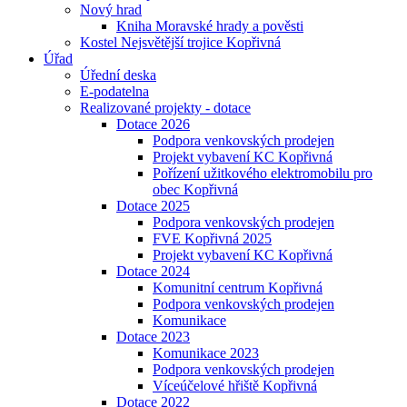
Nový hrad
Kniha Moravské hrady a pověsti
Kostel Nejsvětější trojice Kopřivná
Úřad
Úřední deska
E-podatelna
Realizované projekty - dotace
Dotace 2026
Podpora venkovských prodejen
Projekt vybavení KC Kopřivná
Pořízení užitkového elektromobilu pro
obec Kopřivná
Dotace 2025
Podpora venkovských prodejen
FVE Kopřivná 2025
Projekt vybavení KC Kopřivná
Dotace 2024
Komunitní centrum Kopřivná
Podpora venkovských prodejen
Komunikace
Dotace 2023
Komunikace 2023
Podpora venkovských prodejen
Víceúčelové hřiště Kopřivná
Dotace 2022