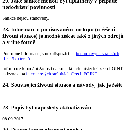
20. Jaké sankce mohou být uplatněny v případě
nedodržení povinností
Sankce nejsou stanoveny.
23. Informace o popisovaném postupu (o řešení
životní situace) je možné získat také z jiných zdrojů
a v jiné formě
Podrobné informace jsou k dispozici na
internetových stránkách
Rejstříku trestů
.
Informace k podání žádosti na kontaktních místech Czech POINT
naleznete na
internetových stránkách Czech POINT
.
24. Související životní situace a návody, jak je řešit
—
28. Popis byl naposledy aktualizován
08.09.2017
29. Datum konce platnosti popisu