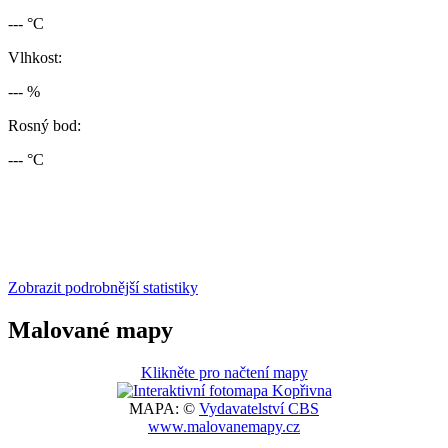
--- °C
Vlhkost:
--- %
Rosný bod:
--- °C
Zobrazit podrobnější statistiky
Malované mapy
Klikněte pro načtení mapy
MAPA: ©
Vydavatelství CBS
www.malovanemapy.cz