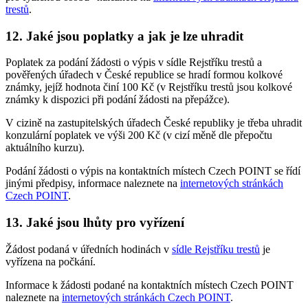
trestů
.
12. Jaké jsou poplatky a jak je lze uhradit
Poplatek za podání žádosti o výpis v sídle Rejstříku trestů a
pověřených úřadech v České republice se hradí formou kolkové
známky, jejíž hodnota činí 100 Kč (v Rejstříku trestů jsou kolkové
známky k dispozici při podání žádosti na přepážce).
V cizině na zastupitelských úřadech České republiky je třeba uhradit
konzulární poplatek ve výši 200 Kč (v cizí měně dle přepočtu
aktuálního kurzu).
Podání žádosti o výpis na kontaktních místech Czech POINT se řídí
jinými předpisy, informace naleznete na
internetových stránkách
Czech POINT
.
13. Jaké jsou lhůty pro vyřízení
Žádost podaná v úředních hodinách v
sídle Rejstříku trestů
je
vyřízena na počkání.
Informace k žádosti podané na kontaktních místech Czech POINT
naleznete na
internetových stránkách Czech POINT
.