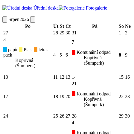
Úřední deska
Fotogalerie
Srpen
2026
Po
Út
St
Čt
Pá
So
Ne
27
28
29
30
31
1
2
3
7
papír
Plast
tetra-
Komunální odpad
pack
4
5
6
8
9
Kopřivná
Kopřivná
(Šumperk)
(Šumperk)
10
11
12
13
14
15
16
21
Komunální odpad
17
18
19
20
22
23
Kopřivná
(Šumperk)
24
25
26
27
28
29
30
4
Komunální odpad