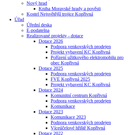
Nový hrad
Kniha Moravské hrady a pověsti
Kostel Nejsvětější trojice Kopřivná
Úřad
Úřední deska
E-podatelna
Realizované projekty - dotace
Dotace 2026
Podpora venkovských prodejen
Projekt vybavení KC Kopřivná
Pořízení užitkového elektromobilu pro
obec Kopřivná
Dotace 2025
Podpora venkovských prodejen
FVE Kopřivná 2025
Projekt vybavení KC Kopřivná
Dotace 2024
Komunitní centrum Kopřivná
Podpora venkovských prodejen
Komunikace
Dotace 2023
Komunikace 2023
Podpora venkovských prodejen
Víceúčelové hřiště Kopřivná
Dotace 2022