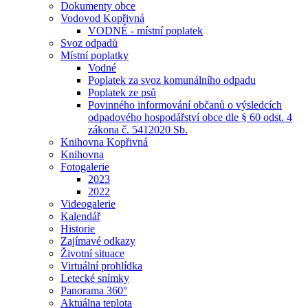
Dokumenty obce
Vodovod Kopřivná
VODNÉ - místní poplatek
Svoz odpadů
Místní poplatky
Vodné
Poplatek za svoz komunálního odpadu
Poplatek ze psů
Povinného informování občanů o výsledcích
odpadového hospodářství obce dle § 60 odst. 4
zákona č. 5412020 Sb.
Knihovna Kopřivná
Knihovna
Fotogalerie
2023
2022
Videogalerie
Kalendář
Historie
Zajímavé odkazy
Životní situace
Virtuální prohlídka
Letecké snímky
Panorama 360°
Aktuálna teplota