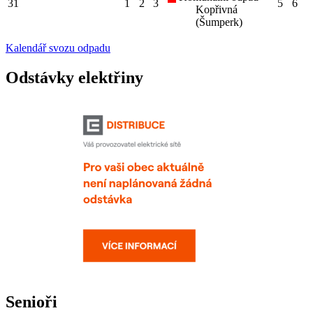
31
1
2
3
5
6
Kopřivná
(Šumperk)
Kalendář svozu odpadu
Odstávky elektřiny
Senioři