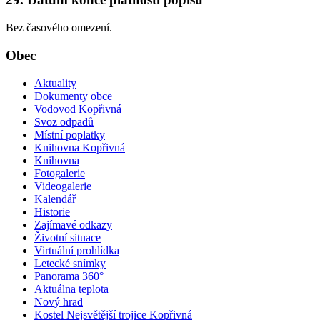
Bez časového omezení.
Obec
Aktuality
Dokumenty obce
Vodovod Kopřivná
Svoz odpadů
Místní poplatky
Knihovna Kopřivná
Knihovna
Fotogalerie
Videogalerie
Kalendář
Historie
Zajímavé odkazy
Životní situace
Virtuální prohlídka
Letecké snímky
Panorama 360°
Aktuálna teplota
Nový hrad
Kostel Nejsvětější trojice Kopřivná