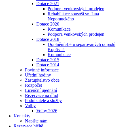
Dotace 2021
Podpora venkovských prodejen
Rehabilitace sousoší sv. Jana
Nepomuckého
Dotace 2020
Komunikace
Podpora venkovských prodejen
Dotace 2018
Doplnění sběru separovaných odpadů
Kopřivná
Komunikace
Dotace 2015
Dotace 2014
Povinné informace
Úřední hodiny
Zastupitelstvo obce
Rozpočet
Licenční ujednání
Rezervace na úřad
Podnikatelé a služby
Volby
Volby 2026
Kontakty
Napište nám
Rezervace hřiště