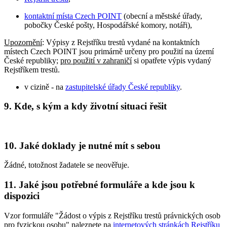
kontaktní místa Czech POINT
(obecní a městské úřady,
pobočky České pošty, Hospodářské komory, notáři),
Upozornění
: Výpisy z Rejstříku trestů vydané na kontaktních
místech Czech POINT jsou primárně určeny pro použití na území
České republiky;
pro použití v zahraničí
si opatřete výpis vydaný
Rejstříkem trestů.
v cizině - na
zastupitelské úřady České republiky
.
9. Kde, s kým a kdy životní situaci řešit
10. Jaké doklady je nutné mít s sebou
Žádné, totožnost žadatele se neověřuje.
11. Jaké jsou potřebné formuláře a kde jsou k
dispozici
Vzor formuláře "Žádost o výpis z Rejstříku trestů právnických osob
pro fyzickou osobu" naleznete na
internetových stránkách Rejstříku