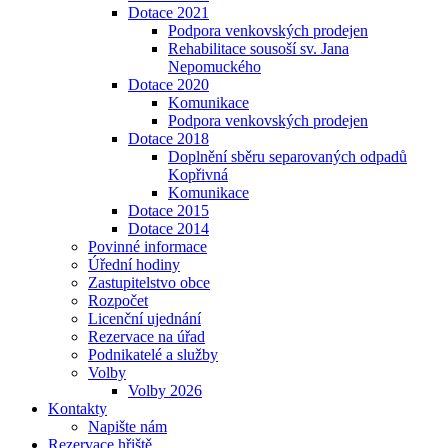
Dotace 2021
Podpora venkovských prodejen
Rehabilitace sousoší sv. Jana
Nepomuckého
Dotace 2020
Komunikace
Podpora venkovských prodejen
Dotace 2018
Doplnění sběru separovaných odpadů
Kopřivná
Komunikace
Dotace 2015
Dotace 2014
Povinné informace
Úřední hodiny
Zastupitelstvo obce
Rozpočet
Licenční ujednání
Rezervace na úřad
Podnikatelé a služby
Volby
Volby 2026
Kontakty
Napište nám
Rezervace hřiště