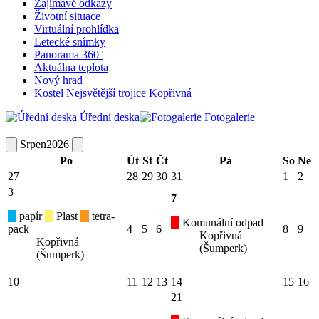
Zajímavé odkazy
Životní situace
Virtuální prohlídka
Letecké snímky
Panorama 360°
Aktuálna teplota
Nový hrad
Kostel Nejsvětější trojice Kopřivná
Úřední deska
Fotogalerie
Srpen
2026
Po
Út
St
Čt
Pá
So
Ne
27
28
29
30
31
1
2
3
7
papír
Plast
tetra-
Komunální odpad
pack
4
5
6
8
9
Kopřivná
Kopřivná
(Šumperk)
(Šumperk)
10
11
12
13
14
15
16
21