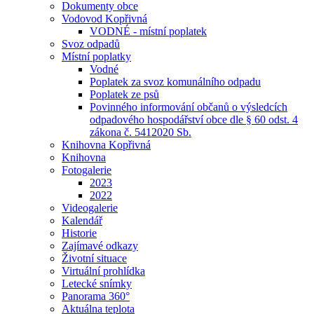
Dokumenty obce
Vodovod Kopřivná
VODNÉ - místní poplatek
Svoz odpadů
Místní poplatky
Vodné
Poplatek za svoz komunálního odpadu
Poplatek ze psů
Povinného informování občanů o výsledcích
odpadového hospodářství obce dle § 60 odst. 4
zákona č. 5412020 Sb.
Knihovna Kopřivná
Knihovna
Fotogalerie
2023
2022
Videogalerie
Kalendář
Historie
Zajímavé odkazy
Životní situace
Virtuální prohlídka
Letecké snímky
Panorama 360°
Aktuálna teplota