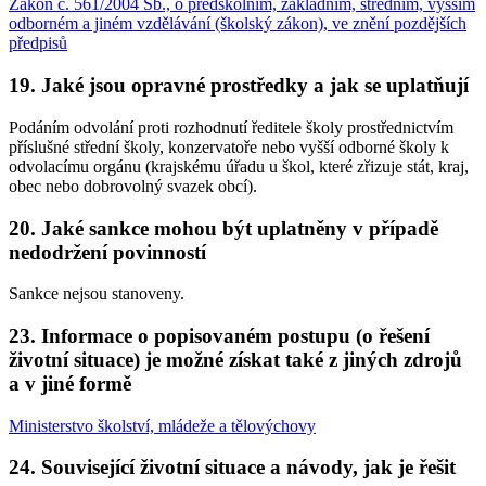
Zákon č. 561/2004 Sb., o předškolním, základním, středním, vyšším
odborném a jiném vzdělávání (školský zákon), ve znění pozdějších
předpisů
19. Jaké jsou opravné prostředky a jak se uplatňují
Podáním odvolání proti rozhodnutí ředitele školy prostřednictvím
příslušné střední školy, konzervatoře nebo vyšší odborné školy k
odvolacímu orgánu (krajskému úřadu u škol, které zřizuje stát, kraj,
obec nebo dobrovolný svazek obcí).
20. Jaké sankce mohou být uplatněny v případě
nedodržení povinností
Sankce nejsou stanoveny.
23. Informace o popisovaném postupu (o řešení
životní situace) je možné získat také z jiných zdrojů
a v jiné formě
Ministerstvo školství, mládeže a tělovýchovy
24. Související životní situace a návody, jak je řešit