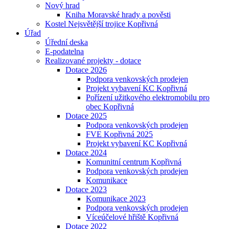
Nový hrad
Kniha Moravské hrady a pověsti
Kostel Nejsvětější trojice Kopřivná
Úřad
Úřední deska
E-podatelna
Realizované projekty - dotace
Dotace 2026
Podpora venkovských prodejen
Projekt vybavení KC Kopřivná
Pořízení užitkového elektromobilu pro
obec Kopřivná
Dotace 2025
Podpora venkovských prodejen
FVE Kopřivná 2025
Projekt vybavení KC Kopřivná
Dotace 2024
Komunitní centrum Kopřivná
Podpora venkovských prodejen
Komunikace
Dotace 2023
Komunikace 2023
Podpora venkovských prodejen
Víceúčelové hřiště Kopřivná
Dotace 2022