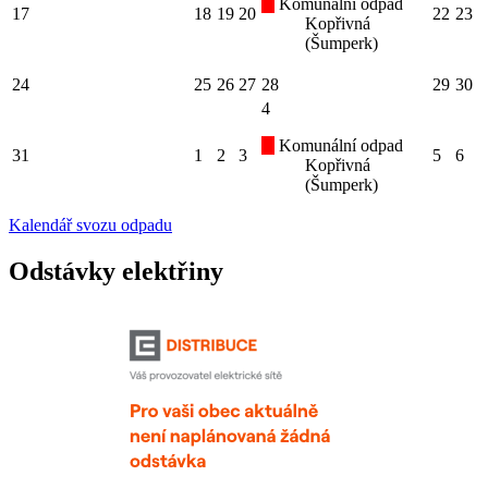
Komunální odpad
17
18
19
20
22
23
Kopřivná
(Šumperk)
24
25
26
27
28
29
30
4
Komunální odpad
31
1
2
3
5
6
Kopřivná
(Šumperk)
Kalendář svozu odpadu
Odstávky elektřiny