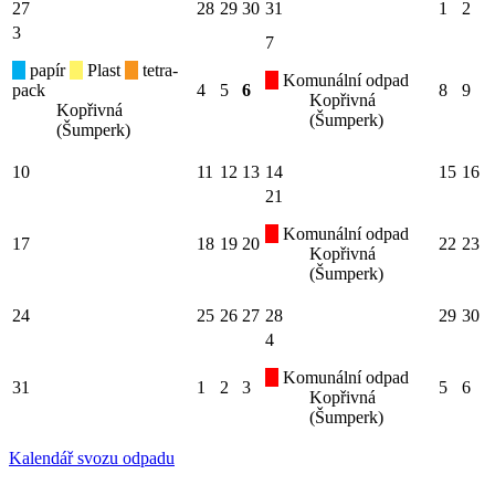
27
28
29
30
31
1
2
3
7
papír
Plast
tetra-
Komunální odpad
pack
4
5
6
8
9
Kopřivná
Kopřivná
(Šumperk)
(Šumperk)
10
11
12
13
14
15
16
21
Komunální odpad
17
18
19
20
22
23
Kopřivná
(Šumperk)
24
25
26
27
28
29
30
4
Komunální odpad
31
1
2
3
5
6
Kopřivná
(Šumperk)
Kalendář svozu odpadu