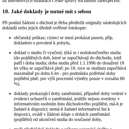
na internetových stránkách České správy sociálního zabezpečení.
10. Jaké doklady je nutné mít s sebou
Při podání žádosti o důchod je třeba předložit originály následujících
dokladů nebo jejich úředně ověřené fotokopie:
občanský průkaz; cizinci se musí prokázat pasem, příp.
dokladem o povolení k pobytu,
doklad o studiu či vyučení, týká se i nedokončeného studia
(do pojištěných dob, které se započítávají do důchodu, totiž
patří i doba studia; doba studia před 1.1.1996 do dosažení 18
let věku se započítává plně; po 18. roce se studium započítává
maximálně po dobu 6 let - pro podmínku potřebné doby
pojištění plně, pro výši procentní výměry pouze v rozsahu 80
%),
doklady prokazující doby zaměstnání, případně doby vedení v
evidenci uchazečů o zaměstnání, jestliže nejsou uvedeny v
informativním osobním listu důchodového pojištění, má-li je
žadatel k dispozici; nemá-li žadatel informativní list k
dispozici, uvádí v žádosti údaje o dobách zaměstnání
(pojištění) od ukončení studia do současné doby,