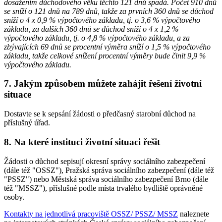
dosažením důchodového věku těchto 121 dnů spadá. Počet 910 dnů
se sníží o 121 dnů na 789 dnů, takže za prvních 360 dnů se důchod
sníží o 4 x 0,9 % výpočtového základu, tj. o 3,6 % výpočtového
základu, za dalších 360 dnů se důchod sníží o 4 x 1,2 %
výpočtového základu, tj. o 4,8 % výpočtového základu, a za
zbývajících 69 dnů se procentní výměra sníží o 1,5 % výpočtového
základu, takže celkové snížení procentní výměry bude činit 9,9 %
výpočtového základu.
7. Jakým způsobem můžete zahájit řešení životní
situace
Dostavte se k sepsání žádosti o předčasný starobní důchod na
příslušný úřad.
8. Na které instituci životní situaci řešit
Žádosti o důchod sepisují okresní správy sociálního zabezpečení
(dále též "OSSZ"), Pražská správa sociálního zabezpečení (dále též
"PSSZ") nebo Městská správa sociálního zabezpečení Brno (dále
též "MSSZ"), příslušné podle místa trvalého bydliště oprávněné
osoby.
Kontakty na jednotlivá pracoviště OSSZ/ PSSZ/ MSSZ
naleznete