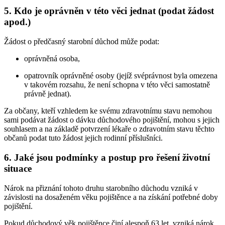
5. Kdo je oprávněn v této věci jednat (podat žádost
apod.)
Žádost o předčasný starobní důchod může podat:
oprávněná osoba,
opatrovník oprávněné osoby (jejíž svéprávnost byla omezena
v takovém rozsahu, že není schopna v této věci samostatně
právně jednat).
Za občany, kteří vzhledem ke svému zdravotnímu stavu nemohou
sami podávat žádost o dávku důchodového pojištění, mohou s jejich
souhlasem a na základě potvrzení lékaře o zdravotním stavu těchto
občanů podat tuto žádost jejich rodinní příslušníci.
6. Jaké jsou podmínky a postup pro řešení životní
situace
Nárok na přiznání tohoto druhu starobního důchodu vzniká v
závislosti na dosaženém věku pojištěnce a na získání potřebné doby
pojištění.
Pokud důchodový věk pojištěnce činí alespoň 63 let, vzniká nárok