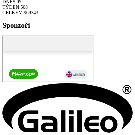
DNES:
95
TÝDEN:
508
CELKEM:
969343
Sponzoři