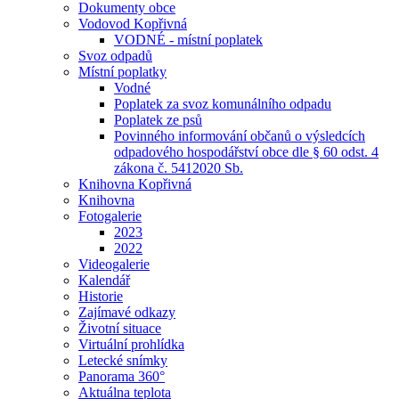
Dokumenty obce
Vodovod Kopřivná
VODNÉ - místní poplatek
Svoz odpadů
Místní poplatky
Vodné
Poplatek za svoz komunálního odpadu
Poplatek ze psů
Povinného informování občanů o výsledcích
odpadového hospodářství obce dle § 60 odst. 4
zákona č. 5412020 Sb.
Knihovna Kopřivná
Knihovna
Fotogalerie
2023
2022
Videogalerie
Kalendář
Historie
Zajímavé odkazy
Životní situace
Virtuální prohlídka
Letecké snímky
Panorama 360°
Aktuálna teplota