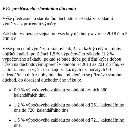
Výše předčasného starobního důchodu
Výše předčasného starobního důchodu se skládá ze základní
výměry a z procentní výměry.
Základní výměra je stejná pro všechny důchody a v roce 2018 činí 2
700 Kč.
Výše procentní výměry se stanoví tak, že za každý celý rok doby
pojištění náleží pojištěnci 1,5 % výpočtového základu (1,2 %
výpočtového základu, pokud se bude doba pojištění krýt s dobou
účasti na důchodovém spoření v období let 2013 až 2015) s tím, že
takto stanovená výše se snižuje za každých i započatých 90
kalendářních dnů z doby ode dne, od kterého se přiznává starobní
důchod, do dosažení důchodového věku o:
0,9 % výpočtového základu za období prvních 360
kalendářních dnů,
1,2 % výpočtového základu za období od 361. kalendářního
dne do 720. kalendářního dne,
1,5 % výpočtového základu za období od 721. kalendářního
dne.