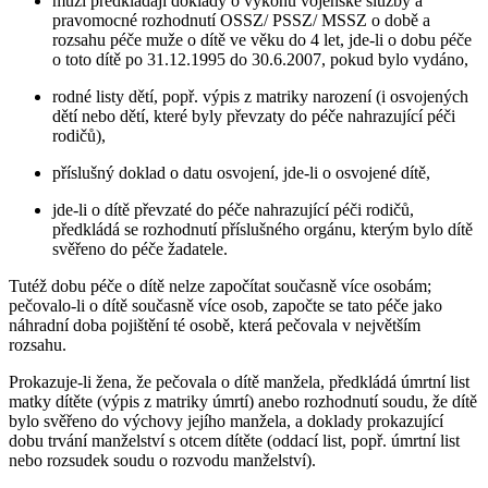
muži předkládají doklady o výkonu vojenské služby a
pravomocné rozhodnutí OSSZ/ PSSZ/ MSSZ o době a
rozsahu péče muže o dítě ve věku do 4 let, jde-li o dobu péče
o toto dítě po 31.12.1995 do 30.6.2007, pokud bylo vydáno,
rodné listy dětí, popř. výpis z matriky narození (i osvojených
dětí nebo dětí, které byly převzaty do péče nahrazující péči
rodičů),
příslušný doklad o datu osvojení, jde-li o osvojené dítě,
jde-li o dítě převzaté do péče nahrazující péči rodičů,
předkládá se rozhodnutí příslušného orgánu, kterým bylo dítě
svěřeno do péče žadatele.
Tutéž dobu péče o dítě nelze započítat současně více osobám;
pečovalo-li o dítě současně více osob, započte se tato péče jako
náhradní doba pojištění té osobě, která pečovala v největším
rozsahu.
Prokazuje-li žena, že pečovala o dítě manžela, předkládá úmrtní list
matky dítěte (výpis z matriky úmrtí) anebo rozhodnutí soudu, že dítě
bylo svěřeno do výchovy jejího manžela, a doklady prokazující
dobu trvání manželství s otcem dítěte (oddací list, popř. úmrtní list
nebo rozsudek soudu o rozvodu manželství).