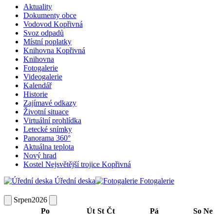
Aktuality
Dokumenty obce
Vodovod Kopřivná
Svoz odpadů
Místní poplatky
Knihovna Kopřivná
Knihovna
Fotogalerie
Videogalerie
Kalendář
Historie
Zajímavé odkazy
Životní situace
Virtuální prohlídka
Letecké snímky
Panorama 360°
Aktuálna teplota
Nový hrad
Kostel Nejsvětější trojice Kopřivná
Úřední deska
Fotogalerie
Srpen
2026
Po
Út
St
Čt
Pá
So
Ne