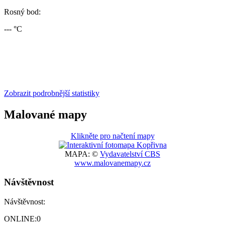
Rosný bod:
--- °C
Zobrazit podrobnější statistiky
Malované mapy
Klikněte pro načtení mapy
MAPA: ©
Vydavatelství CBS
www.malovanemapy.cz
Návštěvnost
Návštěvnost:
ONLINE:
0