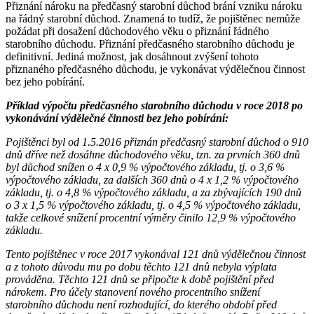
Přiznání nároku na předčasný starobní důchod brání vzniku nároku
na řádný starobní důchod. Znamená to tudíž, že pojištěnec nemůže
požádat při dosažení důchodového věku o přiznání řádného
starobního důchodu. Přiznání předčasného starobního důchodu je
definitivní. Jediná možnost, jak dosáhnout zvýšení tohoto
přiznaného předčasného důchodu, je vykonávat výdělečnou činnost
bez jeho pobírání.
Příklad výpočtu předčasného starobního důchodu v roce 2018 po
vykonávání výdělečné činnosti bez jeho pobírání:
Pojištěnci byl od 1.5.2016 přiznán předčasný starobní důchod o 910
dnů dříve než dosáhne důchodového věku, tzn. za prvních 360 dnů
byl důchod snížen o 4 x 0,9 % výpočtového základu, tj. o 3,6 %
výpočtového základu, za dalších 360 dnů o 4 x 1,2 % výpočtového
základu, tj. o 4,8 % výpočtového základu, a za zbývajících 190 dnů
o 3 x 1,5 % výpočtového základu, tj. o 4,5 % výpočtového základu,
takže celkové snížení procentní výměry činilo 12,9 % výpočtového
základu.
Tento pojištěnec v roce 2017 vykonával 121 dnů výdělečnou činnost
a z tohoto důvodu mu po dobu těchto 121 dnů nebyla výplata
prováděna. Těchto 121 dnů se připočte k době pojištění před
nárokem. Pro účely stanovení nového procentního snížení
starobního důchodu není rozhodující, do kterého období před