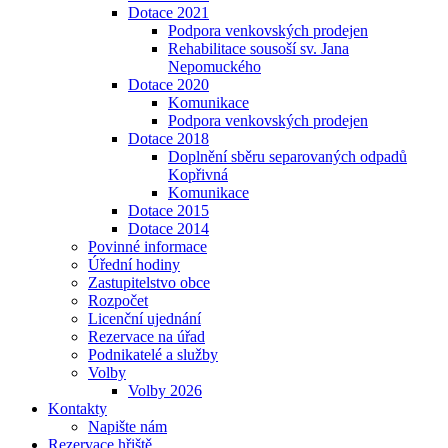
Dotace 2021
Podpora venkovských prodejen
Rehabilitace sousoší sv. Jana
Nepomuckého
Dotace 2020
Komunikace
Podpora venkovských prodejen
Dotace 2018
Doplnění sběru separovaných odpadů
Kopřivná
Komunikace
Dotace 2015
Dotace 2014
Povinné informace
Úřední hodiny
Zastupitelstvo obce
Rozpočet
Licenční ujednání
Rezervace na úřad
Podnikatelé a služby
Volby
Volby 2026
Kontakty
Napište nám
Rezervace hřiště