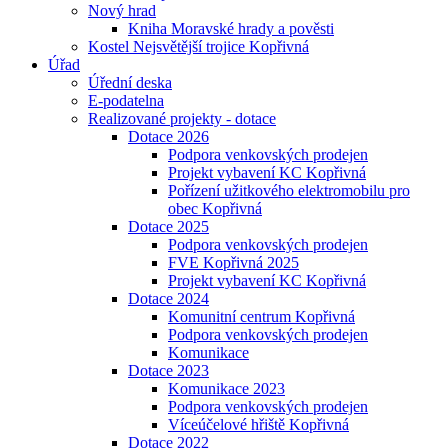
Nový hrad
Kniha Moravské hrady a pověsti
Kostel Nejsvětější trojice Kopřivná
Úřad
Úřední deska
E-podatelna
Realizované projekty - dotace
Dotace 2026
Podpora venkovských prodejen
Projekt vybavení KC Kopřivná
Pořízení užitkového elektromobilu pro
obec Kopřivná
Dotace 2025
Podpora venkovských prodejen
FVE Kopřivná 2025
Projekt vybavení KC Kopřivná
Dotace 2024
Komunitní centrum Kopřivná
Podpora venkovských prodejen
Komunikace
Dotace 2023
Komunikace 2023
Podpora venkovských prodejen
Víceúčelové hřiště Kopřivná
Dotace 2022