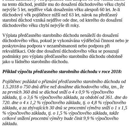
na tento důchod, jestliže mu do dosažení důchodového věku chybí
nejvýše 5 let, nejdříve však dosažením věku alespoň 60 let. Je-li
důchodový věk pojištěnce nižší než 63 let, nárok na předčasný
starobní důchod vzniká nejdříve ode dne, od kterého do dosažení
důchodového věku chybí nejvýše tři roky.
Výplata předčasného starobního důchodu nenáleží do dosažení
důchodového věku, pokud je vykonávána výdělečná činnost nebo je
poskytována podpora v nezaměstnanosti nebo podpora při
rekvalifikaci. Ode dne dosažení důchodového věku se posuzují
podmínky pro výplatu předčasného starobního důchodu obdobně
jako u řádného starobního důchodu.
Příklad výpočtu předčasného starobního důchodu v roce 2018:
Pojištěnec požádal o přiznání předčasného starobního důchodu od
1.5.2018 o 750 dnů dříve než dosáhne důchodového věku, tzn., že
za prvních 360 dnů se důchod sníží o 4 x 0,9 % výpočtového
základu, tj. o 3,6 % výpočtového základu, za období od 361. dne do
720. dne o 4 x 1,2 % výpočtového základu, tj. o 4,8 % výpočtového
základu, a za zbývajících 30 dnů se procentní výměra sníží o 1 x 1,5
% výpočtového základu, tj. o 1,5 % výpočtového základu, takže
celkové snížení procentní výměry bude činit 9,9 % výpočtového
základu.