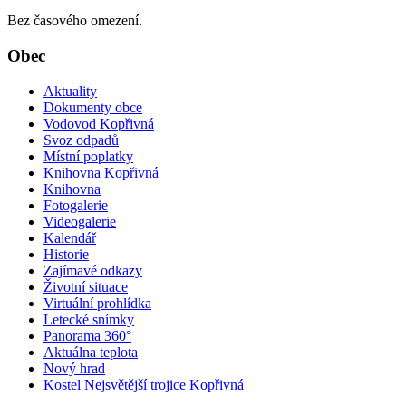
Bez časového omezení.
Obec
Aktuality
Dokumenty obce
Vodovod Kopřivná
Svoz odpadů
Místní poplatky
Knihovna Kopřivná
Knihovna
Fotogalerie
Videogalerie
Kalendář
Historie
Zajímavé odkazy
Životní situace
Virtuální prohlídka
Letecké snímky
Panorama 360°
Aktuálna teplota
Nový hrad
Kostel Nejsvětější trojice Kopřivná