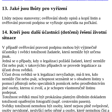
13. Jaké jsou lhůty pro vyřízení
Lhůty nejsou stanoveny; ověřování shody opisů a kopií listin a
ověřování pravosti podpisu se vyřizuje zpravidla na počkání.
14. Kteří jsou další účastníci (dotčení) řešení životní
situace
V případě ověřování pravosti podpisu mohou být výjimečně
účastníky i svědci totožnosti žadatele, která nemůže být určena
jinak.
Jedná se o případy, kdy o legalizaci požádá žadatel, který nemůže
číst nebo psát; v takovýchto případech se provede legalizace za
účasti dvou svědků.
Účast dvou svědků se k legalizaci nevyžaduje, má-li ten, kdo
nemůže číst nebo psát, schopnost seznámit se s obsahem listiny s
pomocí přístrojů nebo speciálních pomůcek nebo prostřednictvím
jiné osoby, kterou si zvolí, a je schopen vlastnoručně listinu
podepsat.
Totožnost svědků musí být prokázána platným úředním dokladem
totožnosti opatřeným fotografií (např. cestovním pasem).
Svědky totožnosti nemohou být osoby, které nejsou plně svéprávné,
osoby nevidomé, neslyšící nebo němé a osoby, které nemohou číst a