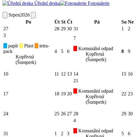
Úřední deska
Fotogalerie
Srpen
2026
Po
Út
St
Čt
Pá
So
Ne
27
28
29
30
31
1
2
3
7
papír
Plast
tetra-
Komunální odpad
pack
4
5
6
8
9
Kopřivná
Kopřivná
(Šumperk)
(Šumperk)
10
11
12
13
14
15
16
21
Komunální odpad
17
18
19
20
22
23
Kopřivná
(Šumperk)
24
25
26
27
28
29
30
4
Komunální odpad
31
1
2
3
5
6
Kopřivná