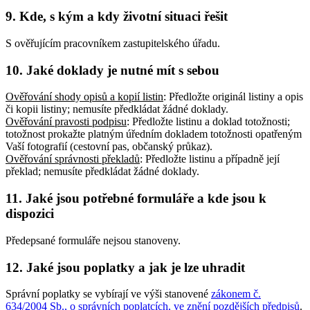
9. Kde, s kým a kdy životní situaci řešit
S ověřujícím pracovníkem zastupitelského úřadu.
10. Jaké doklady je nutné mít s sebou
Ověřování shody opisů a kopií listin
: Předložte originál listiny a opis
či kopii listiny; nemusíte předkládat žádné doklady
.
Ověřování pravosti podpisu
: Předložte listinu a doklad totožnosti;
totožnost prokažte platným úředním dokladem totožnosti opatřeným
Vaší fotografií (cestovní pas, občanský průkaz)
.
Ověřování správnosti překladů
: Předložte listinu a případně její
překlad; nemusíte předkládat žádné doklady
.
11. Jaké jsou potřebné formuláře a kde jsou k
dispozici
Předepsané formuláře nejsou stanoveny.
12. Jaké jsou poplatky a jak je lze uhradit
Správní poplatky se vybírají ve výši stanovené
zákonem č.
634/2004 Sb., o správních poplatcích, ve znění pozdějších předpisů
.