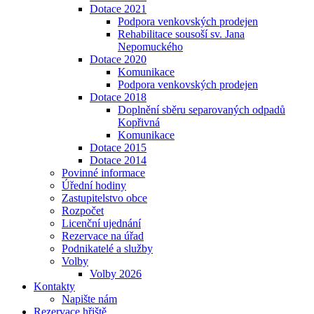
Dotace 2021
Podpora venkovských prodejen
Rehabilitace sousoší sv. Jana
Nepomuckého
Dotace 2020
Komunikace
Podpora venkovských prodejen
Dotace 2018
Doplnění sběru separovaných odpadů
Kopřivná
Komunikace
Dotace 2015
Dotace 2014
Povinné informace
Úřední hodiny
Zastupitelstvo obce
Rozpočet
Licenční ujednání
Rezervace na úřad
Podnikatelé a služby
Volby
Volby 2026
Kontakty
Napište nám
Rezervace hřiště