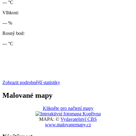
--- °C
Vlhkost:
--- %
Rosný bod:
--- °C
Zobrazit podrobnější statistiky
Malované mapy
Klikněte pro načtení mapy
MAPA: ©
Vydavatelství CBS
www.malovanemapy.cz