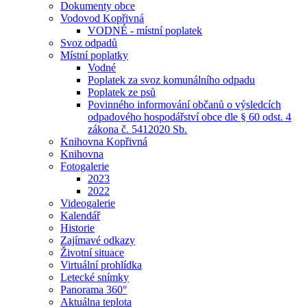
Dokumenty obce
Vodovod Kopřivná
VODNÉ - místní poplatek
Svoz odpadů
Místní poplatky
Vodné
Poplatek za svoz komunálního odpadu
Poplatek ze psů
Povinného informování občanů o výsledcích
odpadového hospodářství obce dle § 60 odst. 4
zákona č. 5412020 Sb.
Knihovna Kopřivná
Knihovna
Fotogalerie
2023
2022
Videogalerie
Kalendář
Historie
Zajímavé odkazy
Životní situace
Virtuální prohlídka
Letecké snímky
Panorama 360°
Aktuálna teplota