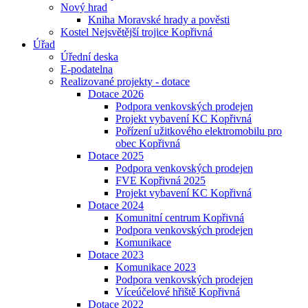
Nový hrad
Kniha Moravské hrady a pověsti
Kostel Nejsvětější trojice Kopřivná
Úřad
Úřední deska
E-podatelna
Realizované projekty - dotace
Dotace 2026
Podpora venkovských prodejen
Projekt vybavení KC Kopřivná
Pořízení užitkového elektromobilu pro
obec Kopřivná
Dotace 2025
Podpora venkovských prodejen
FVE Kopřivná 2025
Projekt vybavení KC Kopřivná
Dotace 2024
Komunitní centrum Kopřivná
Podpora venkovských prodejen
Komunikace
Dotace 2023
Komunikace 2023
Podpora venkovských prodejen
Víceúčelové hřiště Kopřivná
Dotace 2022