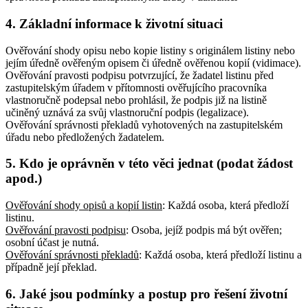
4. Základní informace k životní situaci
Ověřování shody opisu nebo kopie listiny s originálem listiny nebo
jejím úředně ověřeným opisem či úředně ověřenou kopií (vidimace).
Ověřování pravosti podpisu potvrzující, že žadatel listinu před
zastupitelským úřadem v přítomnosti ověřujícího pracovníka
vlastnoručně podepsal nebo prohlásil, že podpis již na listině
učiněný uznává za svůj vlastnoruční podpis (legalizace).
Ověřování správnosti překladů vyhotovených na zastupitelském
úřadu nebo předložených žadatelem.
5. Kdo je oprávněn v této věci jednat (podat žádost
apod.)
Ověřování shody opisů a kopií listin
: Každá osoba, která předloží
listinu
.
Ověřování pravosti podpisu
: Osoba, jejíž podpis má být ověřen;
osobní účast je nutná
.
Ověřování správnosti překladů
: Každá osoba, která předloží listinu a
případně její překlad
.
6. Jaké jsou podmínky a postup pro řešení životní