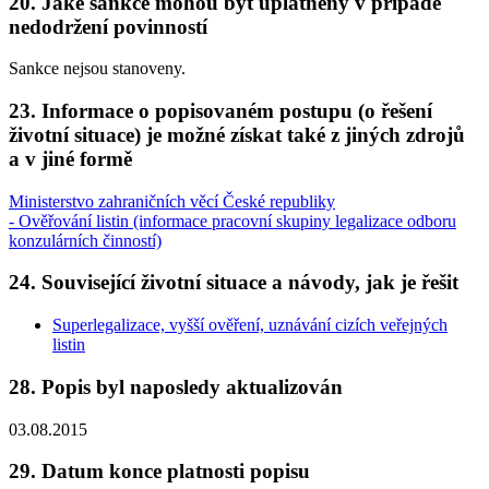
20. Jaké sankce mohou být uplatněny v případě
nedodržení povinností
Sankce nejsou stanoveny.
23. Informace o popisovaném postupu (o řešení
životní situace) je možné získat také z jiných zdrojů
a v jiné formě
Ministerstvo zahraničních věcí České republiky
- Ověřování listin (informace pracovní skupiny legalizace odboru
konzulárních činností)
24. Související životní situace a návody, jak je řešit
Superlegalizace, vyšší ověření, uznávání cizích veřejných
listin
28. Popis byl naposledy aktualizován
03.08.2015
29. Datum konce platnosti popisu