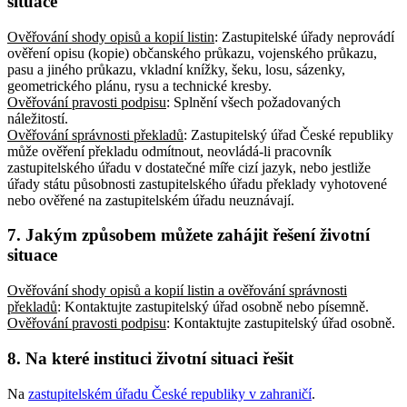
situace
Ověřování shody opisů a kopií listin
: Zastupitelské úřady neprovádí
ověření opisu (kopie) občanského průkazu, vojenského průkazu,
pasu a jiného průkazu, vkladní knížky, šeku, losu, sázenky,
geometrického plánu, rysu a technické kresby
.
Ověřování pravosti podpisu
: Splnění všech požadovaných
náležitostí
.
Ověřování správnosti překladů
: Zastupitelský úřad České republiky
může ověření překladu odmítnout, neovládá-li pracovník
zastupitelského úřadu v dostatečné míře cizí jazyk, nebo jestliže
úřady státu působnosti zastupitelského úřadu překlady vyhotovené
nebo ověřené na zastupitelském úřadu neuznávají
.
7. Jakým způsobem můžete zahájit řešení životní
situace
Ověřování shody opisů a kopií listin a ověřování správnosti
překladů
: Kontaktujte zastupitelský úřad osobně nebo písemně
.
Ověřování pravosti podpisu
: Kontaktujte zastupitelský úřad osobně
.
8. Na které instituci životní situaci řešit
Na
zastupitelském úřadu České republiky v zahraničí
.