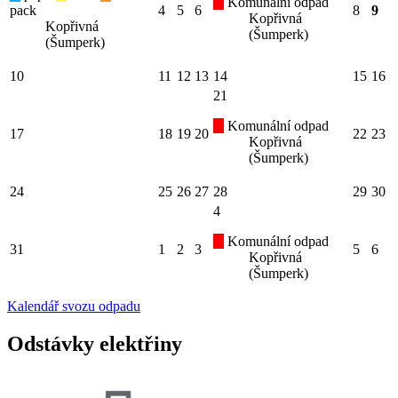
Komunální odpad
pack
4
5
6
8
9
Kopřivná
Kopřivná
(Šumperk)
(Šumperk)
10
11
12
13
14
15
16
21
Komunální odpad
17
18
19
20
22
23
Kopřivná
(Šumperk)
24
25
26
27
28
29
30
4
Komunální odpad
31
1
2
3
5
6
Kopřivná
(Šumperk)
Kalendář svozu odpadu
Odstávky elektřiny