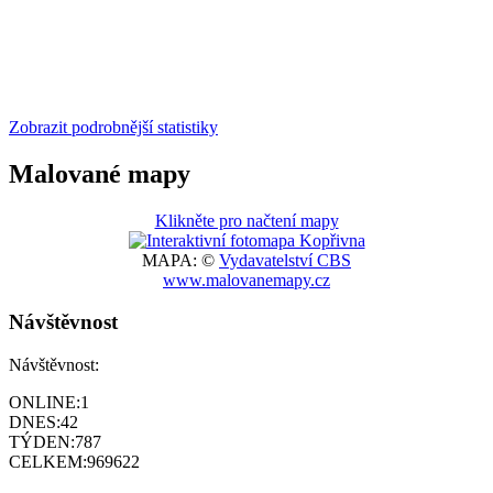
Zobrazit podrobnější statistiky
Malované mapy
Klikněte pro načtení mapy
MAPA: ©
Vydavatelství CBS
www.malovanemapy.cz
Návštěvnost
Návštěvnost:
ONLINE:
1
DNES:
42
TÝDEN:
787
CELKEM:
969622