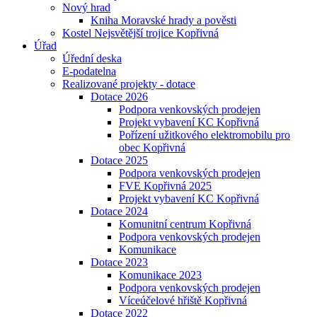
Nový hrad
Kniha Moravské hrady a pověsti
Kostel Nejsvětější trojice Kopřivná
Úřad
Úřední deska
E-podatelna
Realizované projekty - dotace
Dotace 2026
Podpora venkovských prodejen
Projekt vybavení KC Kopřivná
Pořízení užitkového elektromobilu pro
obec Kopřivná
Dotace 2025
Podpora venkovských prodejen
FVE Kopřivná 2025
Projekt vybavení KC Kopřivná
Dotace 2024
Komunitní centrum Kopřivná
Podpora venkovských prodejen
Komunikace
Dotace 2023
Komunikace 2023
Podpora venkovských prodejen
Víceúčelové hřiště Kopřivná
Dotace 2022