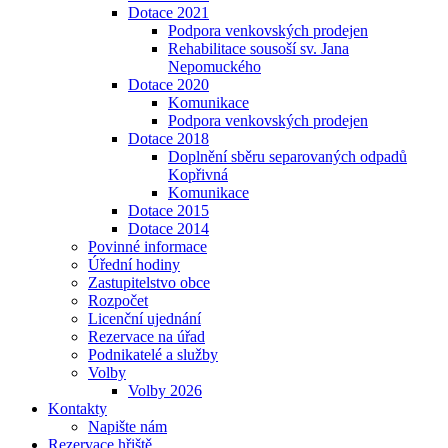
Dotace 2021
Podpora venkovských prodejen
Rehabilitace sousoší sv. Jana
Nepomuckého
Dotace 2020
Komunikace
Podpora venkovských prodejen
Dotace 2018
Doplnění sběru separovaných odpadů
Kopřivná
Komunikace
Dotace 2015
Dotace 2014
Povinné informace
Úřední hodiny
Zastupitelstvo obce
Rozpočet
Licenční ujednání
Rezervace na úřad
Podnikatelé a služby
Volby
Volby 2026
Kontakty
Napište nám
Rezervace hřiště