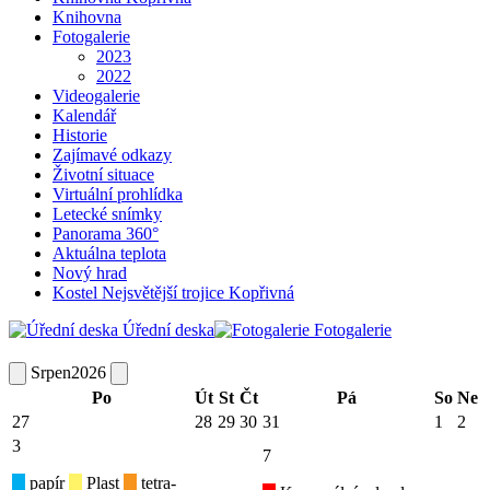
Knihovna
Fotogalerie
2023
2022
Videogalerie
Kalendář
Historie
Zajímavé odkazy
Životní situace
Virtuální prohlídka
Letecké snímky
Panorama 360°
Aktuálna teplota
Nový hrad
Kostel Nejsvětější trojice Kopřivná
Úřední deska
Fotogalerie
Srpen
2026
Po
Út
St
Čt
Pá
So
Ne
27
28
29
30
31
1
2
3
7
papír
Plast
tetra-