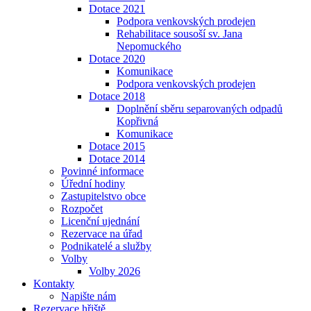
Dotace 2021
Podpora venkovských prodejen
Rehabilitace sousoší sv. Jana
Nepomuckého
Dotace 2020
Komunikace
Podpora venkovských prodejen
Dotace 2018
Doplnění sběru separovaných odpadů
Kopřivná
Komunikace
Dotace 2015
Dotace 2014
Povinné informace
Úřední hodiny
Zastupitelstvo obce
Rozpočet
Licenční ujednání
Rezervace na úřad
Podnikatelé a služby
Volby
Volby 2026
Kontakty
Napište nám
Rezervace hřiště