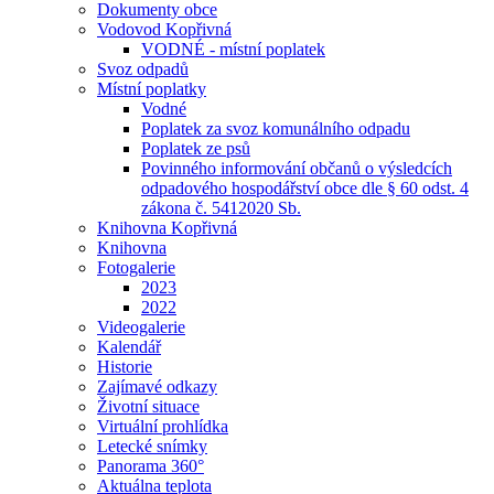
Dokumenty obce
Vodovod Kopřivná
VODNÉ - místní poplatek
Svoz odpadů
Místní poplatky
Vodné
Poplatek za svoz komunálního odpadu
Poplatek ze psů
Povinného informování občanů o výsledcích
odpadového hospodářství obce dle § 60 odst. 4
zákona č. 5412020 Sb.
Knihovna Kopřivná
Knihovna
Fotogalerie
2023
2022
Videogalerie
Kalendář
Historie
Zajímavé odkazy
Životní situace
Virtuální prohlídka
Letecké snímky
Panorama 360°
Aktuálna teplota