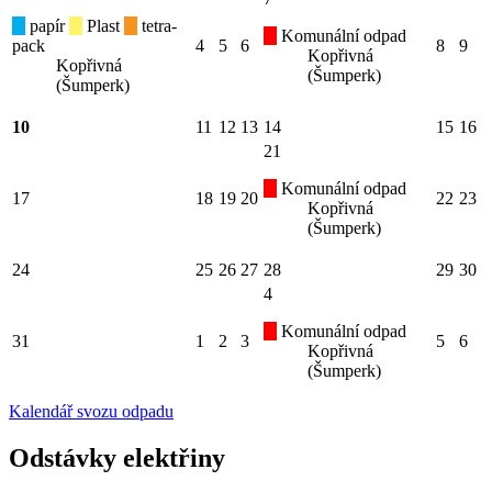
papír
Plast
tetra-
Komunální odpad
pack
4
5
6
8
9
Kopřivná
Kopřivná
(Šumperk)
(Šumperk)
10
11
12
13
14
15
16
21
Komunální odpad
17
18
19
20
22
23
Kopřivná
(Šumperk)
24
25
26
27
28
29
30
4
Komunální odpad
31
1
2
3
5
6
Kopřivná
(Šumperk)
Kalendář svozu odpadu
Odstávky elektřiny