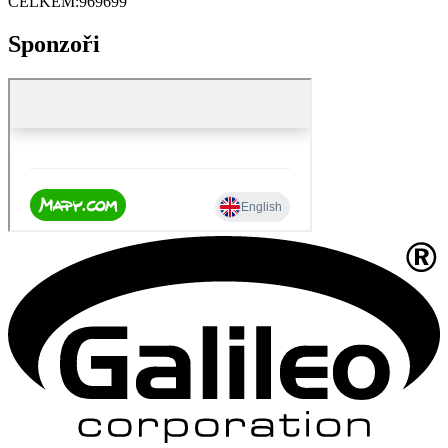
CELKEM:
969699
Sponzoři