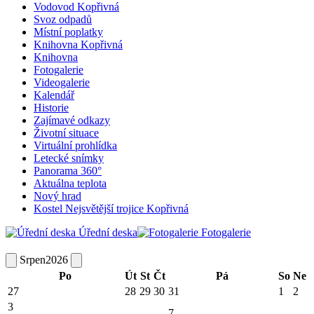
Vodovod Kopřivná
Svoz odpadů
Místní poplatky
Knihovna Kopřivná
Knihovna
Fotogalerie
Videogalerie
Kalendář
Historie
Zajímavé odkazy
Životní situace
Virtuální prohlídka
Letecké snímky
Panorama 360°
Aktuálna teplota
Nový hrad
Kostel Nejsvětější trojice Kopřivná
Úřední deska
Fotogalerie
Srpen
2026
Po
Út
St
Čt
Pá
So
Ne
27
28
29
30
31
1
2
3
7