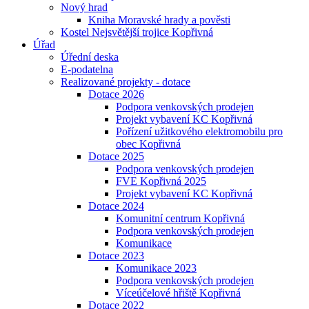
Nový hrad
Kniha Moravské hrady a pověsti
Kostel Nejsvětější trojice Kopřivná
Úřad
Úřední deska
E-podatelna
Realizované projekty - dotace
Dotace 2026
Podpora venkovských prodejen
Projekt vybavení KC Kopřivná
Pořízení užitkového elektromobilu pro
obec Kopřivná
Dotace 2025
Podpora venkovských prodejen
FVE Kopřivná 2025
Projekt vybavení KC Kopřivná
Dotace 2024
Komunitní centrum Kopřivná
Podpora venkovských prodejen
Komunikace
Dotace 2023
Komunikace 2023
Podpora venkovských prodejen
Víceúčelové hřiště Kopřivná
Dotace 2022