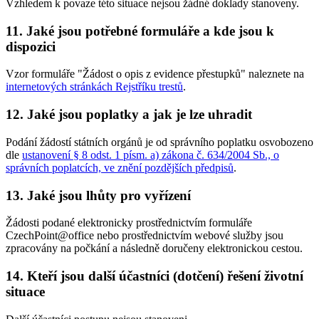
Vzhledem k povaze této situace nejsou žádné doklady stanoveny.
11. Jaké jsou potřebné formuláře a kde jsou k
dispozici
Vzor formuláře "Žádost o opis z evidence přestupků" naleznete na
internetových stránkách Rejstříku trestů
.
12. Jaké jsou poplatky a jak je lze uhradit
Podání žádostí státních orgánů je od správního poplatku osvobozeno
dle
ustanovení § 8 odst. 1 písm. a) zákona č. 634/2004 Sb., o
správních poplatcích, ve znění pozdějších předpisů
.
13. Jaké jsou lhůty pro vyřízení
Žádosti podané elektronicky prostřednictvím formuláře
CzechPoint@office nebo prostřednictvím webové služby jsou
zpracovány na počkání a následně doručeny elektronickou cestou.
14. Kteří jsou další účastníci (dotčení) řešení životní
situace