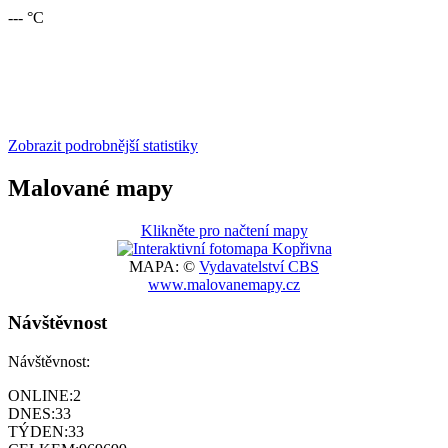
--- °C
Zobrazit podrobnější statistiky
Malované mapy
Klikněte pro načtení mapy
MAPA: ©
Vydavatelství CBS
www.malovanemapy.cz
Návštěvnost
Návštěvnost:
ONLINE:
2
DNES:
33
TÝDEN:
33