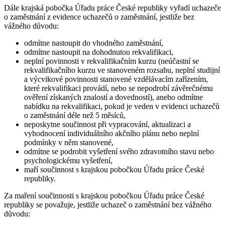
Dále krajská pobočka Úřadu práce České republiky vyřadí uchazeče
o zaměstnání z evidence uchazečů o zaměstnání, jestliže bez
vážného důvodu
:
odmítne nastoupit do vhodného zaměstnání,
odmítne nastoupit na dohodnutou rekvalifikaci,
neplní povinnosti v rekvalifikačním kurzu (neúčastní se
rekvalifikačního kurzu ve stanoveném rozsahu, neplní studijní
a výcvikové povinnosti stanovené vzdělávacím zařízením,
které rekvalifikaci provádí, nebo se nepodrobí závěrečnému
ověření získaných znalostí a dovedností), anebo odmítne
nabídku na rekvalifikaci, pokud je veden v evidenci uchazečů
o zaměstnání déle než 5 měsíců,
neposkytne součinnost při vypracování, aktualizaci a
vyhodnocení individuálního akčního plánu nebo neplní
podmínky v něm stanovené,
odmítne se podrobit vyšetření svého zdravotního stavu nebo
psychologickému vyšetření,
maří součinnost s krajskou pobočkou Úřadu práce České
republiky.
Za maření součinnosti s krajskou pobočkou Úřadu práce České
republiky se považuje
,
jestliže uchazeč o zaměstnání bez vážného
důvodu
: