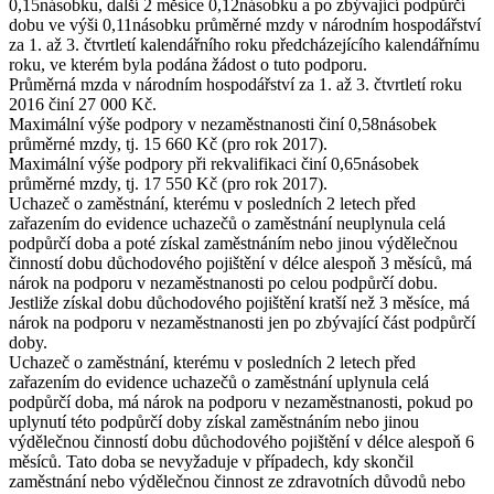
0,15násobku, další 2 měsíce 0,12násobku a po zbývající podpůrčí
dobu ve výši 0,11násobku průměrné mzdy v národním hospodářství
za 1. až 3. čtvrtletí kalendářního roku předcházejícího kalendářnímu
roku, ve kterém byla podána žádost o tuto podporu.
Průměrná mzda
v národním hospodářství za 1. až 3. čtvrtletí roku
2016 činí
27 000 Kč
.
Maximální výše
podpory v nezaměstnanosti činí 0,58násobek
průměrné mzdy, tj.
15 660 Kč
(pro rok 2017).
Maximální výše
podpory při rekvalifikaci činí 0,65násobek
průměrné mzdy, tj.
17 550 Kč
(pro rok 2017).
Uchazeč o zaměstnání, kterému v posledních 2 letech před
zařazením do evidence uchazečů o zaměstnání neuplynula celá
podpůrčí doba a poté získal zaměstnáním nebo jinou výdělečnou
činností dobu důchodového pojištění v délce alespoň 3 měsíců, má
nárok na podporu v nezaměstnanosti po celou podpůrčí dobu.
Jestliže získal dobu důchodového pojištění kratší než 3 měsíce, má
nárok na podporu v nezaměstnanosti jen po zbývající část podpůrčí
doby.
Uchazeč o zaměstnání, kterému v posledních 2 letech před
zařazením do evidence uchazečů o zaměstnání uplynula celá
podpůrčí doba, má nárok na podporu v nezaměstnanosti, pokud po
uplynutí této podpůrčí doby získal zaměstnáním nebo jinou
výdělečnou činností dobu důchodového pojištění v délce alespoň 6
měsíců. Tato doba se nevyžaduje v případech, kdy skončil
zaměstnání nebo výdělečnou činnost ze zdravotních důvodů nebo