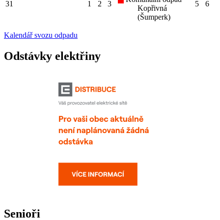
31
1
2
3
5
6
Kopřivná
(Šumperk)
Kalendář svozu odpadu
Odstávky elektřiny
Senioři