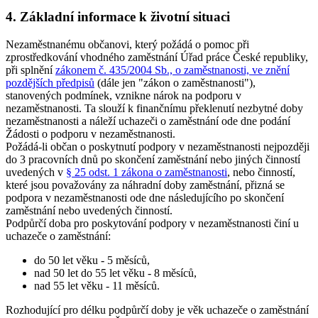
4. Základní informace k životní situaci
Nezaměstnanému občanovi, který požádá o pomoc při
zprostředkování vhodného zaměstnání Úřad práce České republiky,
při splnění
zákonem č. 435/2004 Sb., o zaměstnanosti, ve znění
pozdějších předpisů
(dále jen "zákon o zaměstnanosti"),
stanovených podmínek, vznikne nárok na podporu v
nezaměstnanosti. Ta slouží k finančnímu překlenutí nezbytné doby
nezaměstnanosti a náleží uchazeči o zaměstnání ode dne podání
Žádosti o podporu v nezaměstnanosti.
Požádá-li občan o poskytnutí podpory v nezaměstnanosti nejpozději
do 3 pracovních dnů po skončení zaměstnání nebo jiných činností
uvedených v
§ 25 odst. 1 zákona o zaměstnanosti
, nebo činností,
které jsou považovány za náhradní doby zaměstnání, přizná se
podpora v nezaměstnanosti ode dne následujícího po skončení
zaměstnání nebo uvedených činností.
Podpůrčí doba pro poskytování podpory v nezaměstnanosti činí u
uchazeče o zaměstnání
:
do 50 let věku - 5 měsíců,
nad 50 let do 55 let věku - 8 měsíců,
nad 55 let věku - 11 měsíců.
Rozhodující pro délku podpůrčí doby je věk uchazeče o zaměstnání