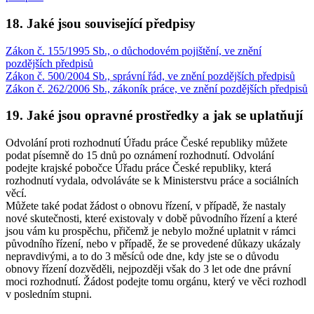
18. Jaké jsou související předpisy
Zákon č. 155/1995 Sb., o důchodovém pojištění, ve znění
pozdějších předpisů
Zákon č. 500/2004 Sb., správní řád, ve znění pozdějších předpisů
Zákon č. 262/2006 Sb., zákoník práce, ve znění pozdějších předpisů
19. Jaké jsou opravné prostředky a jak se uplatňují
Odvolání proti rozhodnutí Úřadu práce České republiky můžete
podat písemně do 15 dnů po oznámení rozhodnutí. Odvolání
podejte krajské pobočce Úřadu práce České republiky, která
rozhodnutí vydala, odvoláváte se k Ministerstvu práce a sociálních
věcí.
Můžete také podat žádost o obnovu řízení, v případě, že nastaly
nové skutečnosti, které existovaly v době původního řízení a které
jsou vám ku prospěchu, přičemž je nebylo možné uplatnit v rámci
původního řízení, nebo v případě, že se provedené důkazy ukázaly
nepravdivými, a to do 3 měsíců ode dne, kdy jste se o důvodu
obnovy řízení dozvěděli, nejpozději však do 3 let ode dne právní
moci rozhodnutí. Žádost podejte tomu orgánu, který ve věci rozhodl
v posledním stupni.