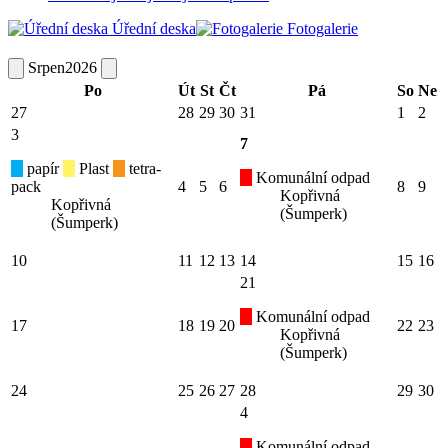
Úřední deska
Fotogalerie
Srpen
2026
Po
Út
St
Čt
Pá
So
Ne
27
28
29
30
31
1
2
3
7
papír
Plast
tetra-
Komunální odpad
pack
4
5
6
8
9
Kopřivná
Kopřivná
(Šumperk)
(Šumperk)
10
11
12
13
14
15
16
21
Komunální odpad
17
18
19
20
22
23
Kopřivná
(Šumperk)
24
25
26
27
28
29
30
4
Komunální odpad