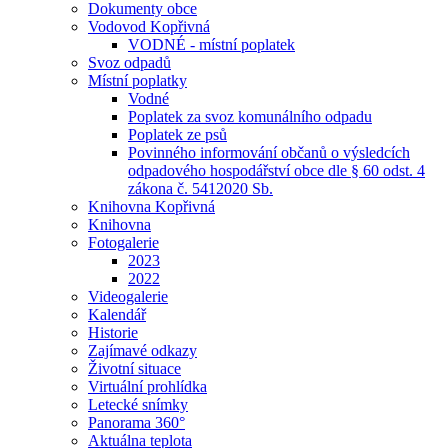
Dokumenty obce
Vodovod Kopřivná
VODNÉ - místní poplatek
Svoz odpadů
Místní poplatky
Vodné
Poplatek za svoz komunálního odpadu
Poplatek ze psů
Povinného informování občanů o výsledcích
odpadového hospodářství obce dle § 60 odst. 4
zákona č. 5412020 Sb.
Knihovna Kopřivná
Knihovna
Fotogalerie
2023
2022
Videogalerie
Kalendář
Historie
Zajímavé odkazy
Životní situace
Virtuální prohlídka
Letecké snímky
Panorama 360°
Aktuálna teplota