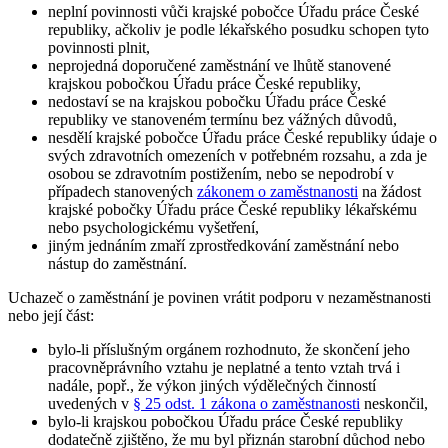
neplní povinnosti vůči krajské pobočce Úřadu práce České
republiky, ačkoliv je podle lékařského posudku schopen tyto
povinnosti plnit,
neprojedná doporučené zaměstnání ve lhůtě stanovené
krajskou pobočkou Úřadu práce České republiky,
nedostaví se na krajskou pobočku Úřadu práce České
republiky ve stanoveném termínu bez vážných důvodů,
nesdělí krajské pobočce Úřadu práce České republiky údaje o
svých zdravotních omezeních v potřebném rozsahu, a zda je
osobou se zdravotním postižením, nebo se nepodrobí v
případech stanovených
zákonem o zaměstnanosti
na žádost
krajské pobočky Úřadu práce České republiky lékařskému
nebo psychologickému vyšetření,
jiným jednáním zmaří zprostředkování zaměstnání nebo
nástup do zaměstnání.
Uchazeč o zaměstnání je povinen vrátit podporu v nezaměstnanosti
nebo její část
:
bylo-li příslušným orgánem rozhodnuto, že skončení jeho
pracovněprávního vztahu je neplatné a tento vztah trvá i
nadále, popř., že výkon jiných výdělečných činností
uvedených v
§ 25 odst. 1 zákona o zaměstnanosti
neskončil,
bylo-li krajskou pobočkou Úřadu práce České republiky
dodatečně zjištěno, že mu byl přiznán starobní důchod nebo