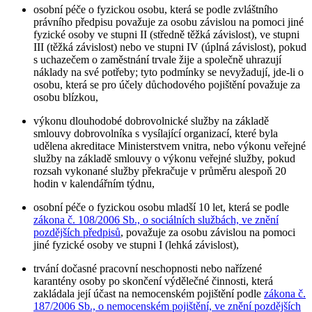
osobní péče o fyzickou osobu, která se podle zvláštního
právního předpisu považuje za osobu závislou na pomoci jiné
fyzické osoby ve stupni II (středně těžká závislost), ve stupni
III (těžká závislost) nebo ve stupni IV (úplná závislost), pokud
s uchazečem o zaměstnání trvale žije a společně uhrazují
náklady na své potřeby; tyto podmínky se nevyžadují, jde-li o
osobu, která se pro účely důchodového pojištění považuje za
osobu blízkou,
výkonu dlouhodobé dobrovolnické služby na základě
smlouvy dobrovolníka s vysílající organizací, které byla
udělena akreditace Ministerstvem vnitra, nebo výkonu veřejné
služby na základě smlouvy o výkonu veřejné služby, pokud
rozsah vykonané služby překračuje v průměru alespoň 20
hodin v kalendářním týdnu,
osobní péče o fyzickou osobu mladší 10 let, která se podle
zákona č. 108/2006 Sb., o sociálních službách, ve znění
pozdějších předpisů
, považuje za osobu závislou na pomoci
jiné fyzické osoby ve stupni I (lehká závislost),
trvání dočasné pracovní neschopnosti nebo nařízené
karantény osoby po skončení výdělečné činnosti, která
zakládala její účast na nemocenském pojištění podle
zákona č.
187/2006 Sb., o nemocenském pojištění, ve znění pozdějších