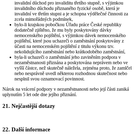
invalidní důchod pro invaliditu třetího stupně, s výjimkou
invalidního důchodu přiznaného fyzické osobě, která je
invalidní ve třetím stupni a je schopna výdělečné činnosti za
zcela mimořádných podmínek,
bylo-li krajskou pobočkou Úřadu práce České republiky
dodatečně zjištěno, že mu byly poskytovány dávky
nemocenského pojištění, s výjimkou dávek nemocenského
pojištění, které jsou uchazeči o zaměstnání poskytovány z
účasti na nemocenském pojištění z titulu výkonu tzv.
nekolidujícího zaměstnání nebo krátkodobého zaměstnání,
byla-li uchazeči o zaměstnání jeho zaviněním podpora v
nezaměstnanosti přiznána a poskytována neprávem nebo ve
vyšší částce, než skutečně náležela, zejména proto, že zamlčel
nebo nesprávně uvedl některou rozhodnou skutečnost nebo
nesplnil svou oznamovací povinnost.
Nárok na vrácení podpory v nezaměstnanosti nebo její části zaniká
uplynutím 5 let ode dne jejího přiznání.
21. Nejčastější dotazy
22. Další informace