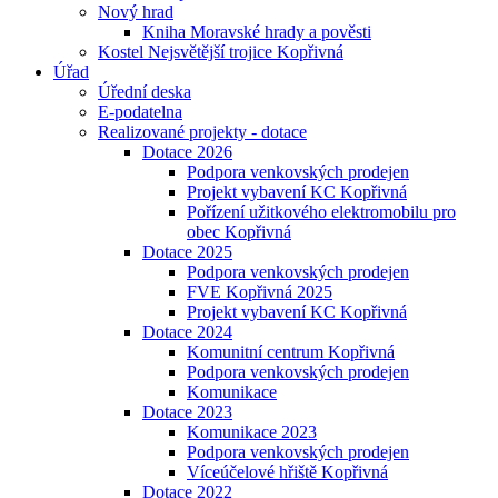
Nový hrad
Kniha Moravské hrady a pověsti
Kostel Nejsvětější trojice Kopřivná
Úřad
Úřední deska
E-podatelna
Realizované projekty - dotace
Dotace 2026
Podpora venkovských prodejen
Projekt vybavení KC Kopřivná
Pořízení užitkového elektromobilu pro
obec Kopřivná
Dotace 2025
Podpora venkovských prodejen
FVE Kopřivná 2025
Projekt vybavení KC Kopřivná
Dotace 2024
Komunitní centrum Kopřivná
Podpora venkovských prodejen
Komunikace
Dotace 2023
Komunikace 2023
Podpora venkovských prodejen
Víceúčelové hřiště Kopřivná
Dotace 2022