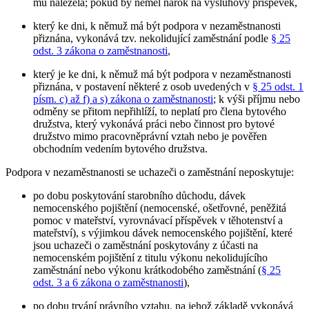
mu náležela; pokud by neměl nárok na výsluhový příspěvek,
který ke dni, k němuž má být podpora v nezaměstnanosti
přiznána, vykonává tzv. nekolidující zaměstnání podle
§ 25
odst. 3 zákona o zaměstnanosti
,
který je ke dni, k němuž má být podpora v nezaměstnanosti
přiznána, v postavení některé z osob uvedených v
§ 25 odst. 1
písm. c) až f) a s) zákona o zaměstnanosti
; k výši příjmu nebo
odměny se přitom nepřihlíží, to neplatí pro člena bytového
družstva, který vykonává práci nebo činnost pro bytové
družstvo mimo pracovněprávní vztah nebo je pověřen
obchodním vedením bytového družstva.
Podpora v nezaměstnanosti se uchazeči o zaměstnání neposkytuje
:
po dobu poskytování starobního důchodu, dávek
nemocenského pojištění (nemocenské, ošetřovné, peněžitá
pomoc v mateřství, vyrovnávací příspěvek v těhotenství a
mateřství), s výjimkou dávek nemocenského pojištění, které
jsou uchazeči o zaměstnání poskytovány z účasti na
nemocenském pojištění z titulu výkonu nekolidujícího
zaměstnání nebo výkonu krátkodobého zaměstnání (
§ 25
odst. 3 a 6 zákona o zaměstnanosti
),
po dobu trvání právního vztahu, na jehož základě vykonává