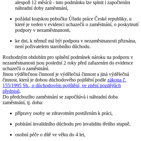
alespoň 12 měsíců - tuto podmínku lze splnit i započtením
náhradní doby zaměstnání,
požádal krajskou pobočku Úřadu práce České republiky, u
které je veden v evidenci uchazečů o zaměstnání, o poskytnutí
podpory v nezaměstnanosti,
ke dni, k němuž má být podpora v nezaměstnanosti přiznána,
není poživatelem starobního důchodu.
Rozhodným obdobím pro splnění podmínek nároku na podporu v
nezaměstnanosti jsou
poslední 2 roky
před zařazením do evidence
uchazečů o zaměstnání.
Jinou výdělečnou činností je výdělečná činnost a jiná výdělečná
činnost, která je dobou důchodového pojištění podle
zákona č.
155/1995 Sb., o důchodovém pojištění, ve znění pozdějších
předpisů
.
Do předchozího zaměstnání se započítává i
náhradní doba
zaměstnání
, tj. doba:
přípravy osoby se zdravotním postižením k práci,
pobírání invalidního důchodu pro invaliditu třetího stupně,
osobní péče o dítě ve věku do 4 let,