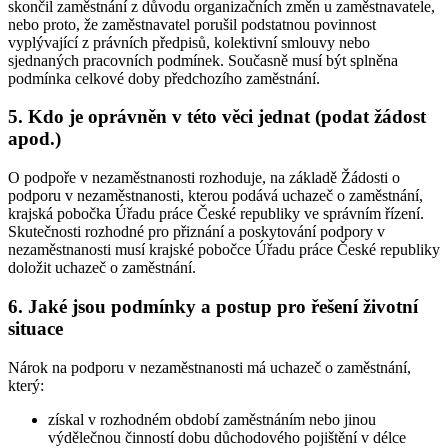
skončil zaměstnání z důvodu organizačních změn u zaměstnavatele,
nebo proto, že zaměstnavatel porušil podstatnou povinnost
vyplývající z právních předpisů, kolektivní smlouvy nebo
sjednaných pracovních podmínek. Současně musí být splněna
podmínka celkové doby předchozího zaměstnání.
5. Kdo je oprávněn v této věci jednat (podat žádost
apod.)
O podpoře v nezaměstnanosti rozhoduje, na základě Žádosti o
podporu v nezaměstnanosti, kterou podává uchazeč o zaměstnání,
krajská pobočka Úřadu práce České republiky ve správním řízení.
Skutečnosti rozhodné pro přiznání a poskytování podpory v
nezaměstnanosti musí krajské pobočce Úřadu práce České republiky
doložit uchazeč o zaměstnání
.
6. Jaké jsou podmínky a postup pro řešení životní
situace
Nárok na podporu v nezaměstnanosti má uchazeč o zaměstnání
,
který:
získal v rozhodném období zaměstnáním nebo jinou
výdělečnou činností dobu důchodového pojištění v délce