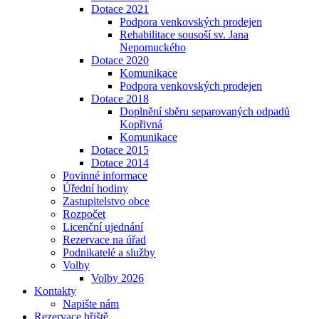
Dotace 2021
Podpora venkovských prodejen
Rehabilitace sousoší sv. Jana
Nepomuckého
Dotace 2020
Komunikace
Podpora venkovských prodejen
Dotace 2018
Doplnění sběru separovaných odpadů
Kopřivná
Komunikace
Dotace 2015
Dotace 2014
Povinné informace
Úřední hodiny
Zastupitelstvo obce
Rozpočet
Licenční ujednání
Rezervace na úřad
Podnikatelé a služby
Volby
Volby 2026
Kontakty
Napište nám
Rezervace hřiště