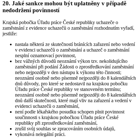
20. Jaké sankce mohou být uplatněny v případě
nedodržení povinností
Krajská pobočka Úřadu práce České republiky uchazeče o
zaměstnání z evidence uchazečů o zaměstnání rozhodnutím vyřadí
,
jestliže:
nastala některá ze skutečností bránících zařazení nebo vedení
v evidenci uchazečů o zaměstnání a uchazeč o zaměstnání
nesplní oznamovací povinnost,
bez vážných důvodů neoznámí výkon tzv. nekolidujícího
zaměstnání při podání Žádosti o zprostředkování zaměstnání
nebo nejpozději v den nástupu k výkonu této činnosti;
neoznámí osobně nebo písemně nejpozději do 8 kalendářních
dnů důvody, pro které se nedostavil na krajskou pobočku
Úřadu práce České republiky ve stanoveném termínu;
neoznámí osobně nebo písemně nejpozději do 8 kalendářních
dnů další skutečnosti, které mají vliv na zařazení a vedení v
evidenci uchazečů o zaměstnání,
není podle lékařského posudku schopen plnit povinnost
součinnosti s krajskou pobočkou Úřadu práce České
republiky při zprostředkování zaměstnání,
zrušil svůj souhlas se zpracováním osobních údajů,
vykonává nelegální práci.