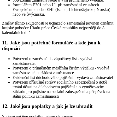
potvrzením zaměstnavatele o výši průměrného výdělku,
formulářem E301 nebo U1 při zaměstnání ve státech
Evropské unie nebo EHP (Island, Lichtenštejnsko, Norsko)
nebo ve Švýcarsku.
Změny těchto skutečností je uchazeč o zaměstnání povinen oznámit
krajské pobočce Úřadu práce České republiky nejpozději do 8
kalendářních dnů
.
11. Jaké jsou potřebné formuláře a kde jsou k
dispozici
Potvrzení o zaměstnání - zápočtový list - vydává
zaměstnavatel
Potvrzení o průměrném měsíčním čistém výdělku - vydává
zaměstnavatel na žádost zaměstnance
Evidenční list důchodového pojištění - vydává zaměstnavatel
Potvrzení příslušné správy sociálního zabezpečení o době
trvání účasti na důchodovém pojištění a o vyměřovacím
základu pro pojistné na sociální zabezpečení a příspěvek na
státní politiku zaměstnanosti
12. Jaké jsou poplatky a jak je lze uhradit
Správní ani jiné poplatky nejsou stanoveny.