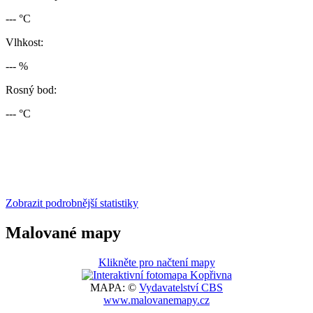
--- °C
Vlhkost:
--- %
Rosný bod:
--- °C
Zobrazit podrobnější statistiky
Malované mapy
Klikněte pro načtení mapy
MAPA: ©
Vydavatelství CBS
www.malovanemapy.cz