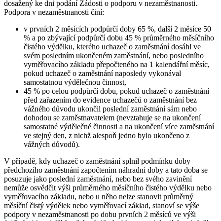
dosažený ke dni podání Žádosti o podporu v nezaměstnanosti.
Podpora v nezaměstnanosti činí:
v prvních 2 měsících podpůrčí doby 65 %, další 2 měsíce 50
% a po zbývající podpůrčí dobu 45 % průměrného měsíčního
čistého výdělku, kterého uchazeč o zaměstnání dosáhl ve
svém posledním ukončeném zaměstnání, nebo posledního
vyměřovacího základu přepočteného na 1 kalendářní měsíc,
pokud uchazeč o zaměstnání naposledy vykonával
samostatnou výdělečnou činnost,
45 % po celou podpůrčí dobu, pokud uchazeč o zaměstnání
před zařazením do evidence uchazečů o zaměstnání bez
vážného důvodu ukončil poslední zaměstnání sám nebo
dohodou se zaměstnavatelem (nevztahuje se na ukončení
samostatné výdělečné činnosti a na ukončení více zaměstnání
ve stejný den, z nichž alespoň jedno bylo ukončeno z
vážných důvodů).
V případě, kdy uchazeč o zaměstnání splnil podmínku doby
předchozího zaměstnání započtením náhradní doby a tato doba se
posuzuje jako poslední zaměstnání, nebo bez svého zavinění
nemůže osvědčit výši průměrného měsíčního čistého výdělku nebo
vyměřovacího základu, nebo u něho nelze stanovit průměrný
měsíční čistý výdělek nebo vyměřovací základ, stanoví se výše
podpory v nezaměstnanosti po dobu prvních 2 měsíců ve výši