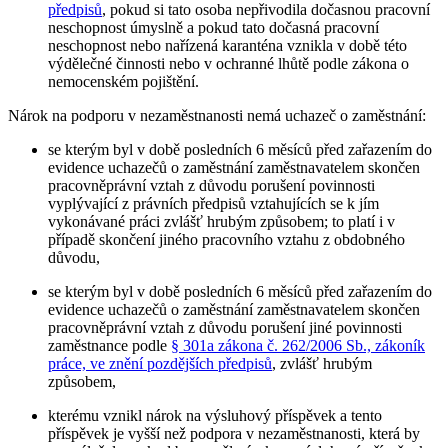
předpisů
, pokud si tato osoba nepřivodila dočasnou pracovní
neschopnost úmyslně a pokud tato dočasná pracovní
neschopnost nebo nařízená karanténa vznikla v době této
výdělečné činnosti nebo v ochranné lhůtě podle zákona o
nemocenském pojištění.
Nárok na podporu v nezaměstnanosti nemá uchazeč o zaměstnání
:
se kterým byl v době posledních 6 měsíců před zařazením do
evidence uchazečů o zaměstnání zaměstnavatelem skončen
pracovněprávní vztah z důvodu porušení povinnosti
vyplývající z právních předpisů vztahujících se k jím
vykonávané práci zvlášť hrubým způsobem; to platí i v
případě skončení jiného pracovního vztahu z obdobného
důvodu,
se kterým byl v době posledních 6 měsíců před zařazením do
evidence uchazečů o zaměstnání zaměstnavatelem skončen
pracovněprávní vztah z důvodu porušení jiné povinnosti
zaměstnance podle
§ 301a zákona č. 262/2006 Sb., zákoník
práce, ve znění pozdějších předpisů
, zvlášť hrubým
způsobem,
kterému vznikl nárok na výsluhový příspěvek a tento
příspěvek je vyšší než podpora v nezaměstnanosti, která by