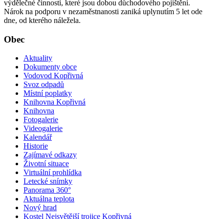
výdělečné činnosti, které jsou dobou důchodového pojištění.
Nárok na podporu v nezaměstnanosti zaniká uplynutím 5 let ode
dne, od kterého náležela.
Obec
Aktuality
Dokumenty obce
Vodovod Kopřivná
Svoz odpadů
Místní poplatky
Knihovna Kopřivná
Knihovna
Fotogalerie
Videogalerie
Kalendář
Historie
Zajímavé odkazy
Životní situace
Virtuální prohlídka
Letecké snímky
Panorama 360°
Aktuálna teplota
Nový hrad
Kostel Nejsvětější trojice Kopřivná