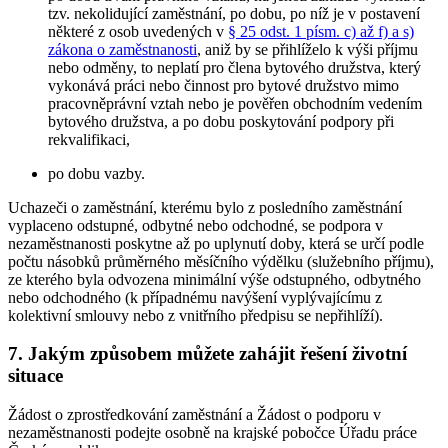
tzv. nekolidující zaměstnání, po dobu, po níž je v postavení
některé z osob uvedených v
§ 25 odst. 1 písm. c) až f) a s)
zákona o zaměstnanosti
, aniž by se přihlíželo k výši příjmu
nebo odměny, to neplatí pro člena bytového družstva, který
vykonává práci nebo činnost pro bytové družstvo mimo
pracovněprávní vztah nebo je pověřen obchodním vedením
bytového družstva, a po dobu poskytování podpory při
rekvalifikaci,
po dobu vazby.
Uchazeči o zaměstnání, kterému bylo z posledního zaměstnání
vyplaceno odstupné, odbytné nebo odchodné, se podpora v
nezaměstnanosti poskytne až po uplynutí doby, která se určí podle
počtu násobků průměrného měsíčního výdělku (služebního příjmu),
ze kterého byla odvozena minimální výše odstupného, odbytného
nebo odchodného (k případnému navýšení vyplývajícímu z
kolektivní smlouvy nebo z vnitřního předpisu se nepřihlíží).
7. Jakým způsobem můžete zahájit řešení životní
situace
Žádost o zprostředkování zaměstnání a Žádost o podporu v
nezaměstnanosti podejte osobně na krajské pobočce Úřadu práce