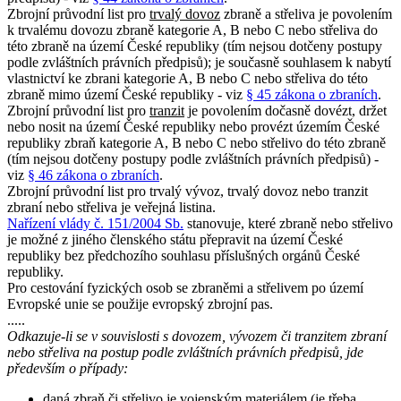
Zbrojní průvodní list pro
trvalý dovoz
zbraně a střeliva je povolením
k trvalému dovozu zbraně kategorie A, B nebo C nebo střeliva do
této zbraně na území České republiky (tím nejsou dotčeny postupy
podle zvláštních právních předpisů); je současně souhlasem k nabytí
vlastnictví ke zbrani kategorie A, B nebo C nebo střeliva do této
zbraně mimo území České republiky - viz
§ 45 zákona o zbraních
.
Zbrojní průvodní list pro
tranzit
je povolením dočasně dovézt, držet
nebo nosit na území České republiky nebo provézt územím České
republiky zbraň kategorie A, B nebo C nebo střelivo do této zbraně
(tím nejsou dotčeny postupy podle zvláštních právních předpisů) -
viz
§ 46 zákona o zbraních
.
Zbrojní průvodní list pro trvalý vývoz, trvalý dovoz nebo tranzit
zbraní nebo střeliva je veřejná listina.
Nařízení vlády č. 151/2004 Sb.
stanovuje, které zbraně nebo střelivo
je možné z jiného členského státu přepravit na území České
republiky bez předchozího souhlasu příslušných orgánů České
republiky.
Pro cestování fyzických osob se zbraněmi a střelivem po území
Evropské unie se použije evropský zbrojní pas.
.....
Odkazuje-li se v souvislosti s dovozem, vývozem či tranzitem zbraní
nebo střeliva na postup podle zvláštních právních předpisů, jde
především o případy:
daná zbraň či střelivo je vojenským materiálem (je třeba