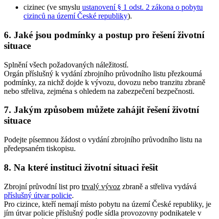
cizinec (ve smyslu
ustanovení § 1 odst. 2 zákona o pobytu
cizinců na území České republiky
).
6. Jaké jsou podmínky a postup pro řešení životní
situace
Splnění všech požadovaných náležitostí.
Orgán příslušný k vydání zbrojního průvodního listu přezkoumá
podmínky, za nichž dojde k vývozu, dovozu nebo tranzitu zbraně
nebo střeliva, zejména s ohledem na zabezpečení bezpečnosti.
7. Jakým způsobem můžete zahájit řešení životní
situace
Podejte písemnou žádost o vydání zbrojního průvodního listu na
předepsaném tiskopisu.
8. Na které instituci životní situaci řešit
Zbrojní průvodní list pro
trvalý vývoz
zbraně a střeliva vydává
příslušný útvar policie
.
Pro cizince, kteří nemají místo pobytu na území České republiky, je
jím útvar policie příslušný podle sídla provozovny podnikatele v