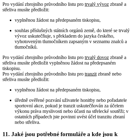
Pro vydání zbrojního průvodního listu pro
trvalý vývoz
zbraně a
střeliva musíte předložit:
vyplněnou žádost na předepsaném tiskopisu,
souhlas příslušných státních orgánů země, do které se trvalý
vývoz uskutečňuje, s překladem do jazyka českého,
vyhotoveným tlumočníkem zapsaným v seznamu znalců a
tlumočníků.
Pro vydání zbrojního průvodního listu pro
trvalý dovoz
zbraně a
střeliva musíte předložit vyplněnou žádost na předepsaném
tiskopisu.
Pro vydání zbrojního průvodního listu pro
tranzit
zbraně nebo
střeliva musíte předložit:
vyplněnou žádost na předepsaném tiskopisu,
úředně ověřené pozvání uživatele honitby nebo pořadatele
sportovní akce, pokud je tranzit uskutečňován za účelem
výkonu práva myslivosti nebo účasti na střelecké soutěži; v
ostatních případech jste povinni uvést účel tranzitu zbraní
nebo střeliva.
11. Jaké jsou potřebné formuláře a kde jsou k