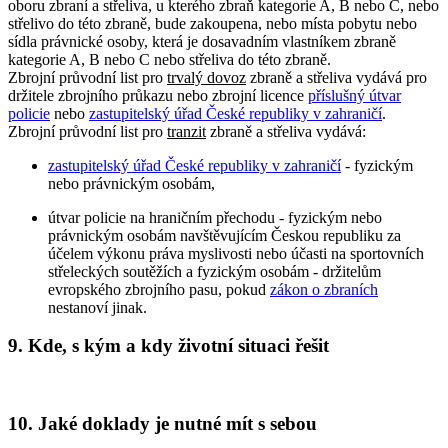
oboru zbraní a střeliva, u kterého zbraň kategorie A, B nebo C, nebo
střelivo do této zbraně, bude zakoupena, nebo místa pobytu nebo
sídla právnické osoby, která je dosavadním vlastníkem zbraně
kategorie A, B nebo C nebo střeliva do této zbraně.
Zbrojní průvodní list pro
trvalý dovoz
zbraně a střeliva vydává pro
držitele zbrojního průkazu nebo zbrojní licence
příslušný útvar
policie
nebo
zastupitelský úřad České republiky v zahraničí
.
Zbrojní průvodní list pro
tranzit
zbraně a střeliva vydává:
zastupitelský úřad České republiky v zahraničí
- fyzickým
nebo právnickým osobám,
útvar policie na hraničním přechodu - fyzickým nebo
právnickým osobám navštěvujícím Českou republiku za
účelem výkonu práva myslivosti nebo účasti na sportovních
střeleckých soutěžích a fyzickým osobám - držitelům
evropského zbrojního pasu, pokud
zákon o zbraních
nestanoví jinak.
9. Kde, s kým a kdy životní situaci řešit
10. Jaké doklady je nutné mít s sebou