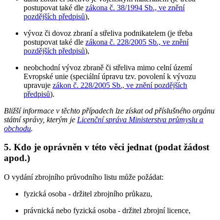
postupovat také dle
zákona č. 38/1994 Sb., ve znění
pozdějších předpisů
),
vývoz či dovoz zbraní a střeliva podnikatelem (je třeba
postupovat také dle
zákona č. 228/2005 Sb., ve znění
pozdějších předpisů
),
neobchodní vývoz zbraně či střeliva mimo celní území
Evropské unie (speciální úpravu tzv. povolení k vývozu
upravuje
zákon č. 228/2005 Sb., ve znění pozdějších
předpisů
).
Bližší informace v těchto případech lze získat od příslušného orgánu
státní správy, kterým je
Licenční správa Ministerstva průmyslu a
obchodu
.
5. Kdo je oprávněn v této věci jednat (podat žádost
apod.)
O vydání zbrojního průvodního listu může požádat:
fyzická osoba - držitel zbrojního průkazu,
právnická nebo fyzická osoba - držitel zbrojní licence,