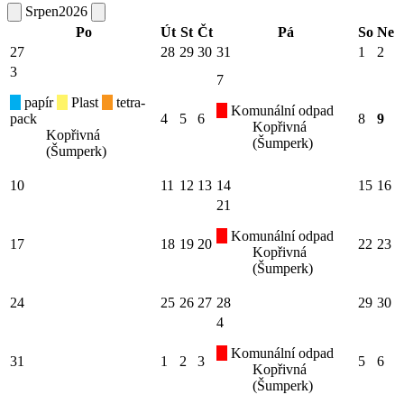
Srpen
2026
Po
Út
St
Čt
Pá
So
Ne
27
28
29
30
31
1
2
3
7
papír
Plast
tetra-
Komunální odpad
pack
4
5
6
8
9
Kopřivná
Kopřivná
(Šumperk)
(Šumperk)
10
11
12
13
14
15
16
21
Komunální odpad
17
18
19
20
22
23
Kopřivná
(Šumperk)
24
25
26
27
28
29
30
4
Komunální odpad
31
1
2
3
5
6
Kopřivná
(Šumperk)