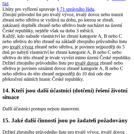
řád
.
Lhůty pro vyřízení upravuje
§ 71 správního řádu
.
Zbrojní průvodní list pro trvalý vývoz, trvalý dovoz nebo tranzit
zbraní nebo střeliva se vydává na dobu, po kterou se zbraň,
zakázaný doplněk zbraně nebo střelivo bude nacházet na území
České republiky, nejdéle však na dobu 3 měsíců.
Každý, kdo nabude vlastnictví ke zbrani kategorie A, B nebo C
nebo střelivu do této zbraně na základě zbrojního průvodního listu
pro
trvalý vývoz
zbraně nebo střeliva, je povinen nejpozději do 5
dnů po nabytí vlastnictví ke zbrani kategorie A, B nebo C nebo
střelivu do této zbraně je trvale vyvézt mimo území České republiky.
Držitel zbrojního průvodního listu pro
trvalý dovoz
zbraně nebo
střeliva je povinen oznámit dovoz zbraně kategorie A, B nebo C
nebo střeliva do této zbraně nejpozději do 10 dnů ode dne
překročení státních hranic České republiky.
14. Kteří jsou další účastníci (dotčení) řešení životní
situace
Další účastníci postupu nejsou stanoveni.
15. Jaké další činnosti jsou po žadateli požadovány
Držitel zbrojního průvodního listu pro trvalý vývoz, trvalý dovoz