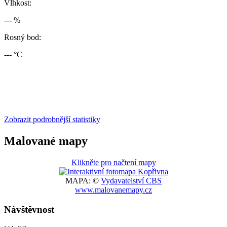
Vlhkost:
--- %
Rosný bod:
--- °C
Zobrazit podrobnější statistiky
Malované mapy
Klikněte pro načtení mapy
MAPA: ©
Vydavatelství CBS
www.malovanemapy.cz
Návštěvnost