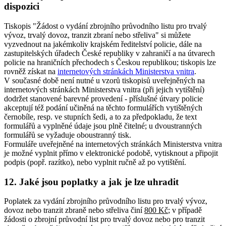
dispozici
Tiskopis "Žádost o vydání zbrojního průvodního listu pro trvalý
vývoz, trvalý dovoz, tranzit zbraní nebo střeliva" si můžete
vyzvednout na jakémkoliv krajském ředitelství policie, dále na
zastupitelských úřadech České republiky v zahraničí a na útvarech
policie na hraničních přechodech s Českou republikou; tiskopis lze
rovněž získat na
internetových stránkách Ministerstva vnitra
.
V současné době není nutné u vzorů tiskopisů uveřejněných na
internetových stránkách Ministerstva vnitra (při jejich vytištění)
dodržet stanovené barevné provedení - příslušné útvary policie
akceptují též podání učiněná na těchto formulářích vytištěných
černobíle, resp. ve stupních šedi, a to za předpokladu, že text
formulářů a vyplněné údaje jsou plně čitelné; u dvoustranných
formulářů se vyžaduje oboustranný tisk.
Formuláře uveřejněné na internetových stránkách Ministerstva vnitra
je možné vyplnit přímo v elektronické podobě, vytisknout a připojit
podpis (popř. razítko), nebo vyplnit ručně až po vytištění.
12. Jaké jsou poplatky a jak je lze uhradit
Poplatek za vydání zbrojního průvodního listu pro trvalý vývoz,
dovoz nebo tranzit zbraně nebo střeliva činí
800 Kč
; v případě
žádosti o zbrojní průvodní list pro trvalý dovoz nebo pro tranzit