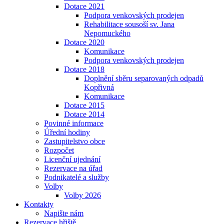
Dotace 2021
Podpora venkovských prodejen
Rehabilitace sousoší sv. Jana
Nepomuckého
Dotace 2020
Komunikace
Podpora venkovských prodejen
Dotace 2018
Doplnění sběru separovaných odpadů
Kopřivná
Komunikace
Dotace 2015
Dotace 2014
Povinné informace
Úřední hodiny
Zastupitelstvo obce
Rozpočet
Licenční ujednání
Rezervace na úřad
Podnikatelé a služby
Volby
Volby 2026
Kontakty
Napište nám
Rezervace hřiště