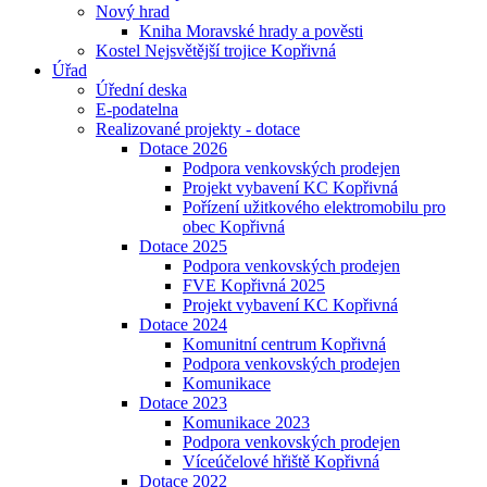
Nový hrad
Kniha Moravské hrady a pověsti
Kostel Nejsvětější trojice Kopřivná
Úřad
Úřední deska
E-podatelna
Realizované projekty - dotace
Dotace 2026
Podpora venkovských prodejen
Projekt vybavení KC Kopřivná
Pořízení užitkového elektromobilu pro
obec Kopřivná
Dotace 2025
Podpora venkovských prodejen
FVE Kopřivná 2025
Projekt vybavení KC Kopřivná
Dotace 2024
Komunitní centrum Kopřivná
Podpora venkovských prodejen
Komunikace
Dotace 2023
Komunikace 2023
Podpora venkovských prodejen
Víceúčelové hřiště Kopřivná
Dotace 2022