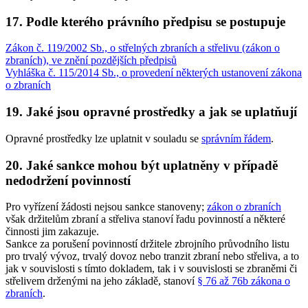
17. Podle kterého právního předpisu se postupuje
Zákon č. 119/2002 Sb., o střelných zbraních a střelivu (zákon o
zbraních), ve znění pozdějších předpisů
Vyhláška č. 115/2014 Sb., o provedení některých ustanovení zákona
o zbraních
19. Jaké jsou opravné prostředky a jak se uplatňují
Opravné prostředky lze uplatnit v souladu se
správním řádem
.
20. Jaké sankce mohou být uplatněny v případě
nedodržení povinností
Pro vyřízení žádosti nejsou sankce stanoveny;
zákon o zbraních
však držitelům zbraní a střeliva stanoví řadu povinností a některé
činnosti jim zakazuje.
Sankce za porušení povinností držitele zbrojního průvodního listu
pro trvalý vývoz, trvalý dovoz nebo tranzit zbraní nebo střeliva, a to
jak v souvislosti s tímto dokladem, tak i v souvislosti se zbraněmi či
střelivem drženými na jeho základě, stanoví
§ 76 až 76b zákona o
zbraních
.