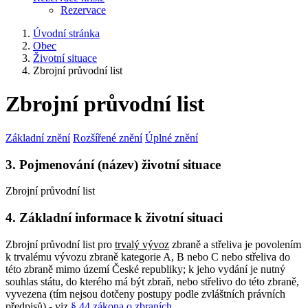
Rezervace
Úvodní stránka
Obec
Životní situace
Zbrojní průvodní list
Zbrojní průvodní list
Základní znění
Rozšířené znění
Úplné znění
3. Pojmenování (název) životní situace
Zbrojní průvodní list
4. Základní informace k životní situaci
Zbrojní průvodní list pro
trvalý vývoz
zbraně a střeliva je povolením
k trvalému vývozu zbraně kategorie A, B nebo C nebo střeliva do
této zbraně mimo území České republiky; k jeho vydání je nutný
souhlas státu, do kterého má být zbraň, nebo střelivo do této zbraně,
vyvezena (tím nejsou dotčeny postupy podle zvláštních právních
předpisů) - viz
§ 44 zákona o zbraních
.