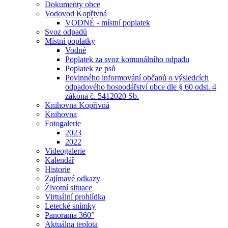
Dokumenty obce
Vodovod Kopřivná
VODNÉ - místní poplatek
Svoz odpadů
Místní poplatky
Vodné
Poplatek za svoz komunálního odpadu
Poplatek ze psů
Povinného informování občanů o výsledcích
odpadového hospodářství obce dle § 60 odst. 4
zákona č. 5412020 Sb.
Knihovna Kopřivná
Knihovna
Fotogalerie
2023
2022
Videogalerie
Kalendář
Historie
Zajímavé odkazy
Životní situace
Virtuální prohlídka
Letecké snímky
Panorama 360°
Aktuálna teplota