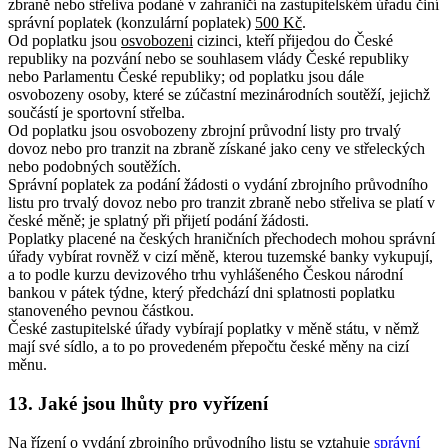
zbraně nebo střeliva podané v zahraničí na zastupitelském úřadu činí
správní poplatek (konzulární poplatek)
500 Kč
.
Od poplatku jsou
osvobozeni
cizinci, kteří přijedou do České
republiky na pozvání nebo se souhlasem vlády České republiky
nebo Parlamentu České republiky; od poplatku jsou dále
osvobozeny osoby, které se zúčastní mezinárodních soutěží, jejichž
součástí je sportovní střelba.
Od poplatku jsou osvobozeny zbrojní průvodní listy pro trvalý
dovoz nebo pro tranzit na zbraně získané jako ceny ve střeleckých
nebo podobných soutěžích.
Správní poplatek za podání žádosti o vydání zbrojního průvodního
listu pro trvalý dovoz nebo pro tranzit zbraně nebo střeliva se platí v
české měně; je splatný při přijetí podání žádosti.
Poplatky placené na českých hraničních přechodech mohou správní
úřady vybírat rovněž v cizí měně, kterou tuzemské banky vykupují,
a to podle kurzu devizového trhu vyhlášeného Českou národní
bankou v pátek týdne, který předchází dni splatnosti poplatku
stanoveného pevnou částkou.
České zastupitelské úřady vybírají poplatky v měně státu, v němž
mají své sídlo, a to po provedeném přepočtu české měny na cizí
měnu.
13. Jaké jsou lhůty pro vyřízení
Na řízení o vydání zbrojního průvodního listu se vztahuje
správní