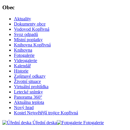
Obec
Aktuality
Dokumenty obce
Vodovod Kopřivná
Svoz odpadů
Místní poplatky
Knihovna Kopřivná
Knihovna
Fotogalerie
Videogalerie
Kalendář
Historie
Zajímavé odkazy
Životní situace
Virtuální prohlídka
Letecké snímky
Panorama 360°
Aktuálna teplota
Nový hrad
Kostel Nejsvětější trojice Kopřivná
Úřední deska
Fotogalerie