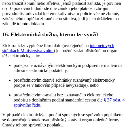
nebo tranzit zbraní nebo střeliva, jehož platnost zanikla, je povinen
do 10 pracovních dnů ode dne zániku jeho platnosti zbrojní
průvodní list odevzdat kterémukoliv útvaru policie včetně zbraně,
zakázaného doplňku zbraně nebo střeliva, je-li jejich držitelem na
základě tohoto dokladu.
16. Elektronická služba, kterou lze využít
Elektronicky vyplněné formuláře (uveřejněné na
internetových
stránkách Ministerstva vnitra
) je možné zaslat příslušnému orgánu
též elektronicky, a to:
podepsané uznávaným elektronickým podpisem e-mailem na
adresu elektronické podatelny,
prostřednictvím datové schránky (uznávaný elektronický
podpis se v takovém případě nevyžaduje), nebo
prostřednictvím e-mailu bez uznávaného elektronického
podpisu s doplněním podání standardní cestou dle
§ 37 odst. 4
správního řádu
.
V případě elektronických podání spojených se správním poplatkem
se doporučuje kontaktovat příslušný správní orgán ohledně formy
úhrady tohoto správního poplatku.