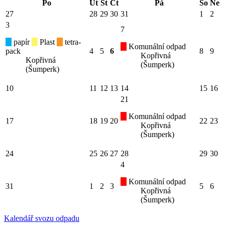
Po
Út
St
Čt
Pá
So
Ne
27
28
29
30
31
1
2
3
7
papír
Plast
tetra-
Komunální odpad
pack
4
5
6
8
9
Kopřivná
Kopřivná
(Šumperk)
(Šumperk)
10
11
12
13
14
15
16
21
Komunální odpad
17
18
19
20
22
23
Kopřivná
(Šumperk)
24
25
26
27
28
29
30
4
Komunální odpad
31
1
2
3
5
6
Kopřivná
(Šumperk)
Kalendář svozu odpadu