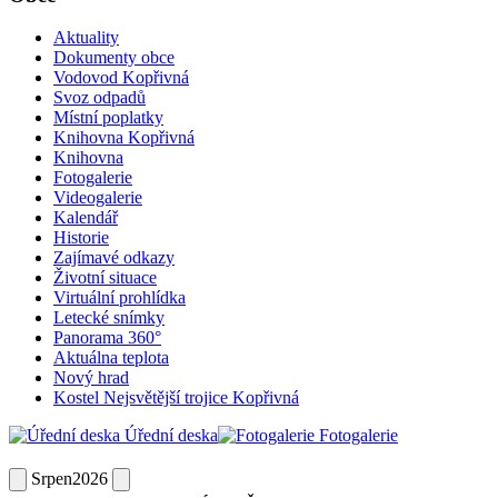
Aktuality
Dokumenty obce
Vodovod Kopřivná
Svoz odpadů
Místní poplatky
Knihovna Kopřivná
Knihovna
Fotogalerie
Videogalerie
Kalendář
Historie
Zajímavé odkazy
Životní situace
Virtuální prohlídka
Letecké snímky
Panorama 360°
Aktuálna teplota
Nový hrad
Kostel Nejsvětější trojice Kopřivná
Úřední deska
Fotogalerie
Srpen
2026