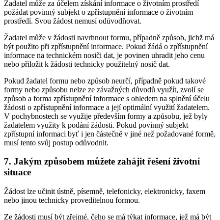
Žadatel může za účelem získání informace o životním prostředí
požádat povinný subjekt o zpřístupnění informace o životním
prostředí. Svou žádost nemusí odůvodňovat.
Žadatel může v žádosti navrhnout formu, případně způsob, jichž má
být použito při zpřístupnění informace. Pokud žádá o zpřístupnění
informace na technickém nosiči dat, je povinen uhradit jeho cenu
nebo přiložit k žádosti technicky použitelný nosič dat.
Pokud žadatel formu nebo způsob neurčí, případně pokud takové
formy nebo způsobu nelze ze závažných důvodů využít, zvolí se
způsob a forma zpřístupnění informace s ohledem na splnění účelu
žádosti o zpřístupnění informace a její optimální využití žadatelem.
V pochybnostech se využije především formy a způsobu, jež byly
žadatelem využity k podání žádosti. Pokud povinný subjekt
zpřístupní informaci byť i jen částečně v jiné než požadované formě,
musí tento svůj postup odůvodnit.
7. Jakým způsobem můžete zahájit řešení životní
situace
Žádost lze učinit ústně, písemně, telefonicky, elektronicky, faxem
nebo jinou technicky proveditelnou formou.
Ze žádosti musí být zřejmé, čeho se má týkat informace, jež má být