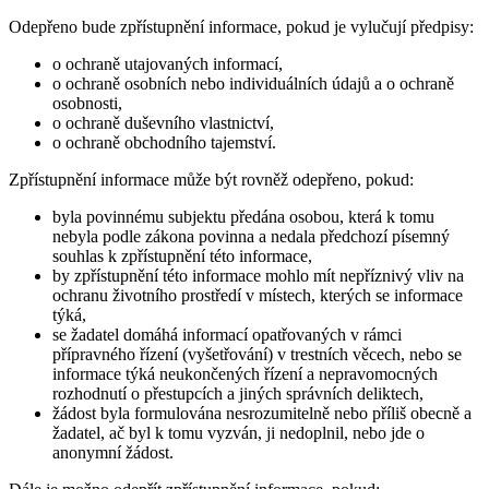
Odepřeno bude zpřístupnění informace, pokud je vylučují předpisy:
o ochraně utajovaných informací,
o ochraně osobních nebo individuálních údajů a o ochraně
osobnosti,
o ochraně duševního vlastnictví,
o ochraně obchodního tajemství.
Zpřístupnění informace může být rovněž odepřeno, pokud:
byla povinnému subjektu předána osobou, která k tomu
nebyla podle zákona povinna a nedala předchozí písemný
souhlas k zpřístupnění této informace,
by zpřístupnění této informace mohlo mít nepříznivý vliv na
ochranu životního prostředí v místech, kterých se informace
týká,
se žadatel domáhá informací opatřovaných v rámci
přípravného řízení (vyšetřování) v trestních věcech, nebo se
informace týká neukončených řízení a nepravomocných
rozhodnutí o přestupcích a jiných správních deliktech,
žádost byla formulována nesrozumitelně nebo příliš obecně a
žadatel, ač byl k tomu vyzván, ji nedoplnil, nebo jde o
anonymní žádost.