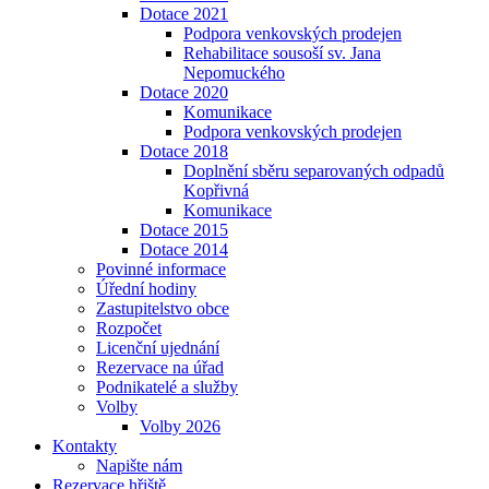
Dotace 2021
Podpora venkovských prodejen
Rehabilitace sousoší sv. Jana
Nepomuckého
Dotace 2020
Komunikace
Podpora venkovských prodejen
Dotace 2018
Doplnění sběru separovaných odpadů
Kopřivná
Komunikace
Dotace 2015
Dotace 2014
Povinné informace
Úřední hodiny
Zastupitelstvo obce
Rozpočet
Licenční ujednání
Rezervace na úřad
Podnikatelé a služby
Volby
Volby 2026
Kontakty
Napište nám
Rezervace hřiště