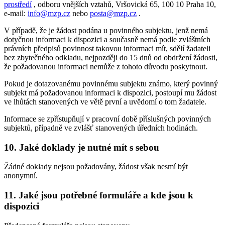
prostředí
, odboru vnějších vztahů, Vršovická 65, 100 10 Praha 10,
e-mail:
info@mzp.cz
nebo
posta@mzp.cz
.
V případě, že je žádost podána u povinného subjektu, jenž nemá
dotyčnou informaci k dispozici a současně nemá podle zvláštních
právních předpisů povinnost takovou informaci mít, sdělí žadateli
bez zbytečného odkladu, nejpozději do 15 dnů od obdržení žádosti,
že požadovanou informaci nemůže z tohoto důvodu poskytnout.
Pokud je dotazovanému povinnému subjektu známo, který povinný
subjekt má požadovanou informaci k dispozici, postoupí mu žádost
ve lhůtách stanovených ve větě první a uvědomí o tom žadatele.
Informace se zpřístupňují v pracovní době příslušných povinných
subjektů, případně ve zvlášť stanovených úředních hodinách.
10. Jaké doklady je nutné mít s sebou
Žádné doklady nejsou požadovány, žádost však nesmí být
anonymní.
11. Jaké jsou potřebné formuláře a kde jsou k
dispozici