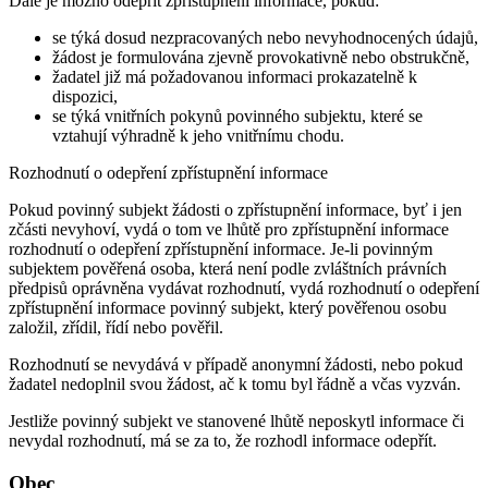
Dále je možno odepřít zpřístupnění informace, pokud:
se týká dosud nezpracovaných nebo nevyhodnocených údajů,
žádost je formulována zjevně provokativně nebo obstrukčně,
žadatel již má požadovanou informaci prokazatelně k
dispozici,
se týká vnitřních pokynů povinného subjektu, které se
vztahují výhradně k jeho vnitřnímu chodu.
Rozhodnutí o odepření zpřístupnění informace
Pokud povinný subjekt žádosti o zpřístupnění informace, byť i jen
zčásti nevyhoví, vydá o tom ve lhůtě pro zpřístupnění informace
rozhodnutí o odepření zpřístupnění informace. Je-li povinným
subjektem pověřená osoba, která není podle zvláštních právních
předpisů oprávněna vydávat rozhodnutí, vydá rozhodnutí o odepření
zpřístupnění informace povinný subjekt, který pověřenou osobu
založil, zřídil, řídí nebo pověřil.
Rozhodnutí se nevydává v případě anonymní žádosti, nebo pokud
žadatel nedoplnil svou žádost, ač k tomu byl řádně a včas vyzván.
Jestliže povinný subjekt ve stanovené lhůtě neposkytl informace či
nevydal rozhodnutí, má se za to, že rozhodl informace odepřít.
Obec