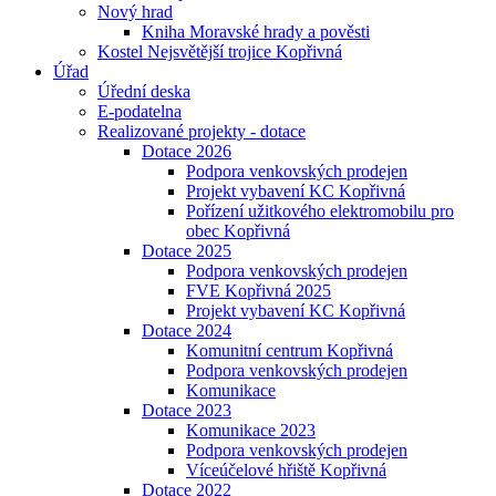
Nový hrad
Kniha Moravské hrady a pověsti
Kostel Nejsvětější trojice Kopřivná
Úřad
Úřední deska
E-podatelna
Realizované projekty - dotace
Dotace 2026
Podpora venkovských prodejen
Projekt vybavení KC Kopřivná
Pořízení užitkového elektromobilu pro
obec Kopřivná
Dotace 2025
Podpora venkovských prodejen
FVE Kopřivná 2025
Projekt vybavení KC Kopřivná
Dotace 2024
Komunitní centrum Kopřivná
Podpora venkovských prodejen
Komunikace
Dotace 2023
Komunikace 2023
Podpora venkovských prodejen
Víceúčelové hřiště Kopřivná
Dotace 2022