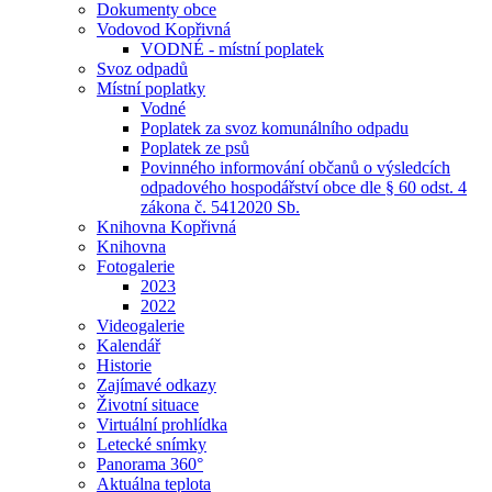
Dokumenty obce
Vodovod Kopřivná
VODNÉ - místní poplatek
Svoz odpadů
Místní poplatky
Vodné
Poplatek za svoz komunálního odpadu
Poplatek ze psů
Povinného informování občanů o výsledcích
odpadového hospodářství obce dle § 60 odst. 4
zákona č. 5412020 Sb.
Knihovna Kopřivná
Knihovna
Fotogalerie
2023
2022
Videogalerie
Kalendář
Historie
Zajímavé odkazy
Životní situace
Virtuální prohlídka
Letecké snímky
Panorama 360°
Aktuálna teplota