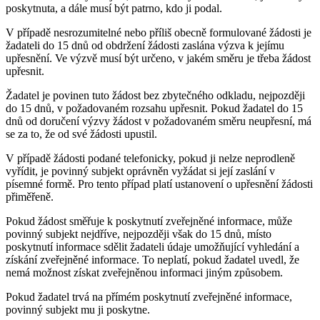
poskytnuta, a dále musí být patrno, kdo ji podal.
V případě nesrozumitelné nebo příliš obecně formulované žádosti je
žadateli do 15 dnů od obdržení žádosti zaslána výzva k jejímu
upřesnění. Ve výzvě musí být určeno, v jakém směru je třeba žádost
upřesnit.
Žadatel je povinen tuto žádost bez zbytečného odkladu, nejpozději
do 15 dnů, v požadovaném rozsahu upřesnit. Pokud žadatel do 15
dnů od doručení výzvy žádost v požadovaném směru neupřesní, má
se za to, že od své žádosti upustil.
V případě žádosti podané telefonicky, pokud ji nelze neprodleně
vyřídit, je povinný subjekt oprávněn vyžádat si její zaslání v
písemné formě. Pro tento případ platí ustanovení o upřesnění žádosti
přiměřeně.
Pokud žádost směřuje k poskytnutí zveřejněné informace, může
povinný subjekt nejdříve, nejpozději však do 15 dnů, místo
poskytnutí informace sdělit žadateli údaje umožňující vyhledání a
získání zveřejněné informace. To neplatí, pokud žadatel uvedl, že
nemá možnost získat zveřejněnou informaci jiným způsobem.
Pokud žadatel trvá na přímém poskytnutí zveřejněné informace,
povinný subjekt mu ji poskytne.