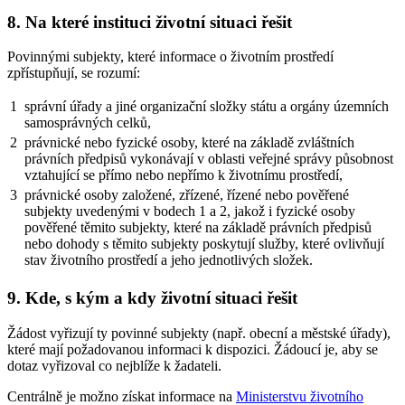
8. Na které instituci životní situaci řešit
Povinnými subjekty, které informace o životním prostředí
zpřístupňují, se rozumí:
1
správní úřady a jiné organizační složky státu a orgány územních
samosprávných celků,
2
právnické nebo fyzické osoby, které na základě zvláštních
právních předpisů vykonávají v oblasti veřejné správy působnost
vztahující se přímo nebo nepřímo k životnímu prostředí,
3
právnické osoby založené, zřízené, řízené nebo pověřené
subjekty uvedenými v bodech 1 a 2, jakož i fyzické osoby
pověřené těmito subjekty, které na základě právních předpisů
nebo dohody s těmito subjekty poskytují služby, které ovlivňují
stav životního prostředí a jeho jednotlivých složek.
9. Kde, s kým a kdy životní situaci řešit
Žádost vyřizují ty povinné subjekty (např. obecní a městské úřady),
které mají požadovanou informaci k dispozici. Žádoucí je, aby se
dotaz vyřizoval co nejblíže k žadateli.
Centrálně je možno získat informace na
Ministerstvu životního