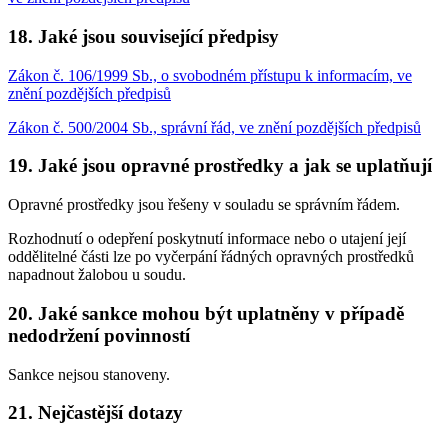
18. Jaké jsou související předpisy
Zákon č. 106/1999 Sb., o svobodném přístupu k informacím, ve
znění pozdějších předpisů
Zákon č. 500/2004 Sb., správní řád, ve znění pozdějších předpisů
19. Jaké jsou opravné prostředky a jak se uplatňují
Opravné prostředky jsou řešeny v souladu se správním řádem.
Rozhodnutí o odepření poskytnutí informace nebo o utajení její
oddělitelné části lze po vyčerpání řádných opravných prostředků
napadnout žalobou u soudu.
20. Jaké sankce mohou být uplatněny v případě
nedodržení povinností
Sankce nejsou stanoveny.
21. Nejčastější dotazy