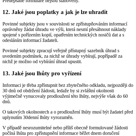
Předepsané formuláře nejsou stanoveny.
12. Jaké jsou poplatky a jak je lze uhradit
Povinné subjekty jsou v souvislosti se zpřístupňováním informací
oprávněny žádat úhradu ve výši, která nesmí přesáhnout náklady
spojené s pořízením kopií, opatřením technických nosičů dat a s
odesláním informací žadateli.
Povinné subjekty zpracují veřejně přístupný sazebník úhrad s
uvedením podmínek, za nichž se úhrady vybírají, popřípadě za
nichž je možno od vybírání úhrad upustit.
13. Jaké jsou lhůty pro vyřízení
Informaci je třeba zpřístupnit bez zbytečného odkladu, nejpozději do
30 dnů od obdržení žádosti, ledaže by si zvláštní okolnosti
výjimečně vynucovaly prodloužení této lhůty, nejvýše však do 60
dnů.
O takových okolnostech a o prodloužení lhůty musí být žadatel před
uplynutím 30denní lhůty vyrozuměn.
V případě nesrozumitelné nebo příliš obecně formulované žádosti
počíná lhůta pro zpřístupnění informace běžet dnem doručení